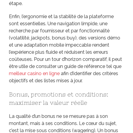
étape.
Enfin, l’ergonomie et la stabilité de la plateforme
sont essentielles. Une navigation limpide, une
recherche par fournisseur et par fonctionnalité
(volatilité, jackpots, bonus buy), des versions démo
et une adaptation mobile impeccable rendent
l’expérience plus fluide et réduisent les erreurs
coûteuses. Pour un tour d’horizon comparatif, il peut
être utile de consulter un guide de référence tel que
meilleur casino en ligne
afin d’identifier des critères
objectifs et des listes mises à jour.
Bonus, promotions et conditions:
maximiser la valeur réelle
La qualité d’un bonus ne se mesure pas à son
montant, mais à ses conditions. Le cœur du sujet,
c’est la mise sous conditions (wagering). Un bonus