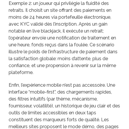
Exemple 2: un joueur qui privilégie la fluidité des
retraits. Il choisit un site offrant des paiements en
moins de 24 heures via portefeuille électronique,
avec KYC validé dès l’inscription. Après un gain
notable en live blackjack, il exécute un retrait;
l’opérateur envoie une notification de traitement en
une heure, fonds reçus dans la foulée. Ce scénario
illustre le poids de l’infrastructure de paiement dans
la satisfaction globale: moins d’attente, plus de
confiance, et une propension à revenir sur la même
plateforme.
Enfin, l’expérience mobile n’est pas accessoire. Une
interface “mobile-first”, des chargements rapides,
des filtres intuitifs (par thème, mécanisme,
fournisseur, volatilité), un historique de jeu clair et des
outils de limites accessibles en deux taps
constituent des marqueurs forts de qualité. Les
meilleurs sites proposent le mode démo, des pages