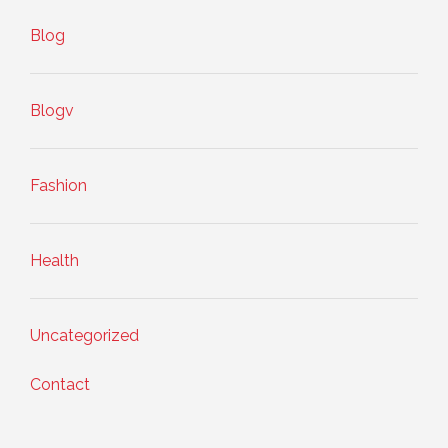
Blog
Blogv
Fashion
Health
Uncategorized
Contact