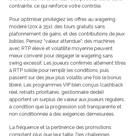
contrainte, ce qui renforce votre contrôle.
Pour optimiser, privilégiez les offres au wagering
modéré (20x à 35x), des tours gratuits sans
plafonnement de gains, et des contributions de jeux
lisibles. Pensez “valeur attendue”: des machines
avec RTP élevé et volatilité moyenne peuvent
mieux convenir pour dégager le wagering sans
swing excessif. Les joueurs confirmés alternent titres
à RTP solide pour remplir les conditions, puis
passent sur des jeux plus volatils une fois le bonus
libéré. Les programmes VIP bien conçus (cashback
réel, retraits prioritaires, gestionnaire dédié)
apportent un surplus de valeur aux joueurs réguliers,
à condition que la progression soit transparente et
non conditionnée à des exigences démesurées.
La fréquence et la pertinence des promotions
comptent plus que leur taille. Des challenges