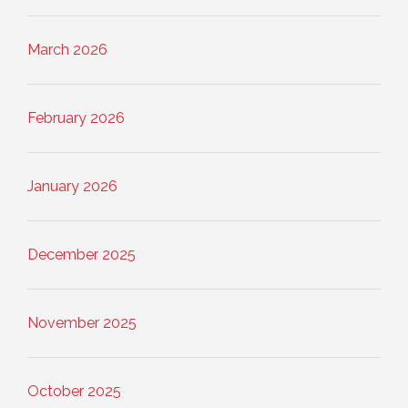
March 2026
February 2026
January 2026
December 2025
November 2025
October 2025