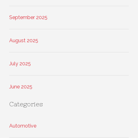
September 2025
August 2025
July 2025
June 2025
Categories
Automotive