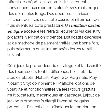
offrent des dépôts instantanés; les virements
conviennent aux montants plus élevés mais exigent
des délais plus longs. Des opérateurs sérieux
affichent des frais nuls côté casino et informent des
frais éventuels côté prestataire. Un
meilleur casino
en ligne
accélère les retraits récurrents via des KYC
proactifs: vérification d’identité, justificatifs d’adresse
et de méthode de paiement traités une bonne fois,
puis paiements quasi instantanés dès les retraits
suivants.
Côté jeux, la profondeur du catalogue et la diversité
des fournisseurs font la différence. Les slots de
studios établis (NetEnt, Play’n GO, Pragmatic Play,
NoLimit City) combinent RTP affiché, options de
volatilité et fonctionnalités variées (tours gratuits,
multiplicateurs, mécaniques en cascade). L’ajout de
jackpots progressifs élargit l’éventail de gains
potentiels; l’essentiel est d’indiquer la contribution