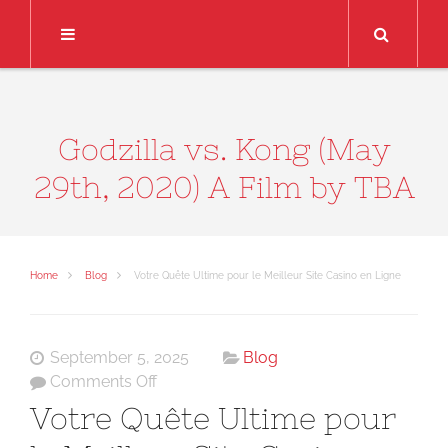
Search
Godzilla vs. Kong (May
29th, 2020) A Film by TBA
Home
Blog
Votre Quête Ultime pour le Meilleur Site Casino en Ligne
September 5, 2025
Blog
on
Comments Off
Votre
Votre Quête Ultime pour
Quête