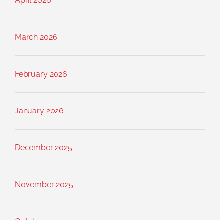
April 2026
March 2026
February 2026
January 2026
December 2025
November 2025