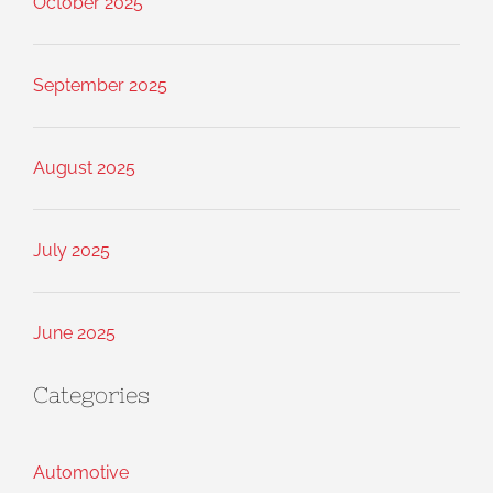
October 2025
September 2025
August 2025
July 2025
June 2025
Categories
Automotive