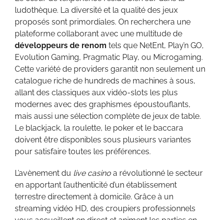
ludothèque. La diversité et la qualité des jeux
proposés sont primordiales. On recherchera une
plateforme collaborant avec une multitude de
développeurs de renom
tels que NetEnt, Play’n GO,
Evolution Gaming, Pragmatic Play, ou Microgaming.
Cette variété de providers garantit non seulement un
catalogue riche de hundreds de machines à sous,
allant des classiques aux vidéo-slots les plus
modernes avec des graphismes époustouflants,
mais aussi une sélection complète de jeux de table.
Le blackjack, la roulette, le poker et le baccara
doivent être disponibles sous plusieurs variantes
pour satisfaire toutes les préférences.
L’avènement du
live casino
a révolutionné le secteur
en apportant l’authenticité d’un établissement
terrestre directement à domicile. Grâce à un
streaming vidéo HD, des croupiers professionnels