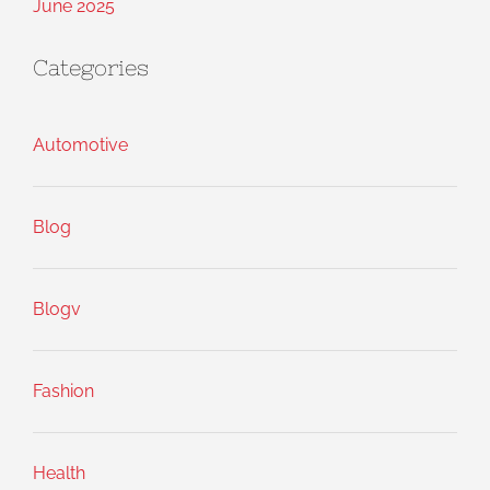
June 2025
Categories
Automotive
Blog
Blogv
Fashion
Health