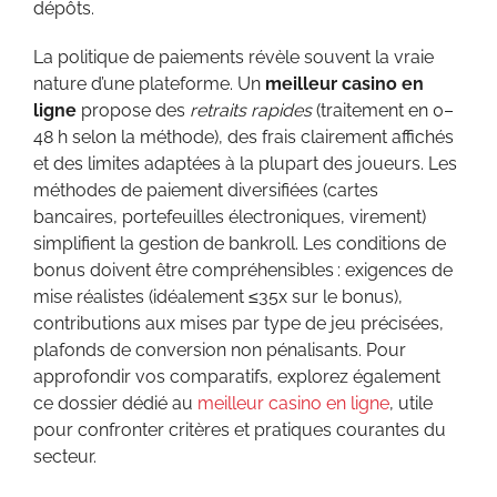
dépôts.
La politique de paiements révèle souvent la vraie
nature d’une plateforme. Un
meilleur casino en
ligne
propose des
retraits rapides
(traitement en 0–
48 h selon la méthode), des frais clairement affichés
et des limites adaptées à la plupart des joueurs. Les
méthodes de paiement diversifiées (cartes
bancaires, portefeuilles électroniques, virement)
simplifient la gestion de bankroll. Les conditions de
bonus doivent être compréhensibles : exigences de
mise réalistes (idéalement ≤35x sur le bonus),
contributions aux mises par type de jeu précisées,
plafonds de conversion non pénalisants. Pour
approfondir vos comparatifs, explorez également
ce dossier dédié au
meilleur casino en ligne
, utile
pour confronter critères et pratiques courantes du
secteur.