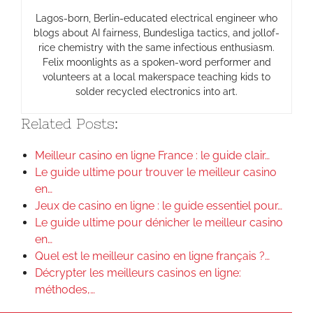
Lagos-born, Berlin-educated electrical engineer who
blogs about AI fairness, Bundesliga tactics, and jollof-
rice chemistry with the same infectious enthusiasm.
Felix moonlights as a spoken-word performer and
volunteers at a local makerspace teaching kids to
solder recycled electronics into art.
Related Posts:
Meilleur casino en ligne France : le guide clair…
Le guide ultime pour trouver le meilleur casino
en…
Jeux de casino en ligne : le guide essentiel pour…
Le guide ultime pour dénicher le meilleur casino
en…
Quel est le meilleur casino en ligne français ?…
Décrypter les meilleurs casinos en ligne:
méthodes,…