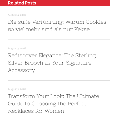
Related Posts
August 5, 2026
Die süße Verführung: Warum Cookies
so viel mehr sind als nur Kekse
August 3, 2026
Rediscover Elegance: The Sterling
Silver Brooch as Your Signature
Accessory
August 3, 2026
Transform Your Look: The Ultimate
Guide to Choosing the Perfect
Necklaces for Women