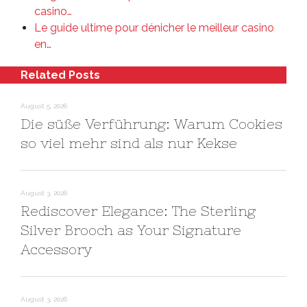
casino…
Le guide ultime pour dénicher le meilleur casino
en…
Related Posts
August 5, 2026
Die süße Verführung: Warum Cookies
so viel mehr sind als nur Kekse
August 3, 2026
Rediscover Elegance: The Sterling
Silver Brooch as Your Signature
Accessory
August 3, 2026