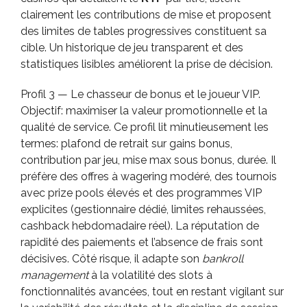
clairement les contributions de mise et proposent
des limites de tables progressives constituent sa
cible. Un historique de jeu transparent et des
statistiques lisibles améliorent la prise de décision.
Profil 3 — Le chasseur de bonus et le joueur VIP.
Objectif: maximiser la valeur promotionnelle et la
qualité de service. Ce profil lit minutieusement les
termes: plafond de retrait sur gains bonus,
contribution par jeu, mise max sous bonus, durée. Il
préfère des offres à wagering modéré, des tournois
avec prize pools élevés et des programmes VIP
explicites (gestionnaire dédié, limites rehaussées,
cashback hebdomadaire réel). La réputation de
rapidité des paiements et l’absence de frais sont
décisives. Côté risque, il adapte son
bankroll
management
à la volatilité des slots à
fonctionnalités avancées, tout en restant vigilant sur