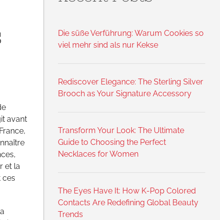
s
Die süße Verführung: Warum Cookies so
viel mehr sind als nur Kekse
Rediscover Elegance: The Sterling Silver
Brooch as Your Signature Accessory
de
it avant
Transform Your Look: The Ultimate
 France,
Guide to Choosing the Perfect
nnaître
Necklaces for Women
nces,
 et la
t ces
The Eyes Have It: How K-Pop Colored
Contacts Are Redefining Global Beauty
la
Trends