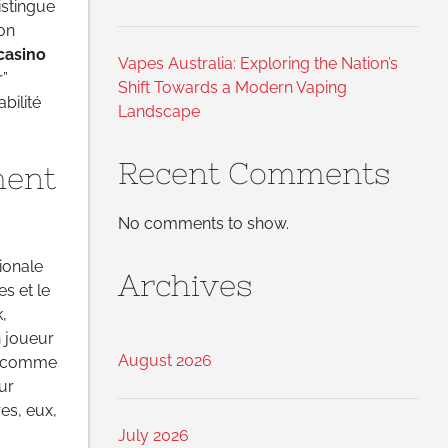
istingue
ion
casino
Vapes Australia: Exploring the Nation’s
r”
Shift Towards a Modern Vaping
abilité
Landscape
Recent Comments
ment
No comments to show.
tionale
Archives
s et le
,
n joueur
August 2026
re comme
ur
es, eux,
July 2026