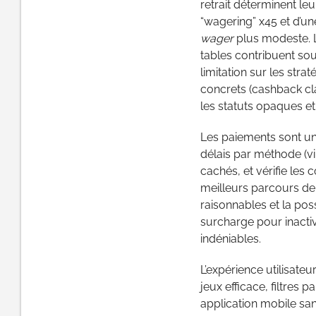
retrait déterminent le
“wagering” x45 et d’un
wager
plus modeste. Li
tables contribuent so
limitation sur les str
concrets (cashback cla
les statuts opaques e
Les paiements sont un
délais par méthode (vir
cachés, et vérifie les
meilleurs parcours de 
raisonnables et la pos
surcharge pour inactiv
indéniables.
L’expérience utilisate
jeux efficace, filtres
application mobile san