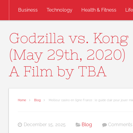
Skip to content
Business
Technology
Health & Fitness
Lif
Godzilla vs. Kong
(May 29th, 2020)
A Film by TBA
Home
Blog
Meilleur casino en ligne France : le guide clair pour jouer mi
December 15, 2025
Blog
Comments 