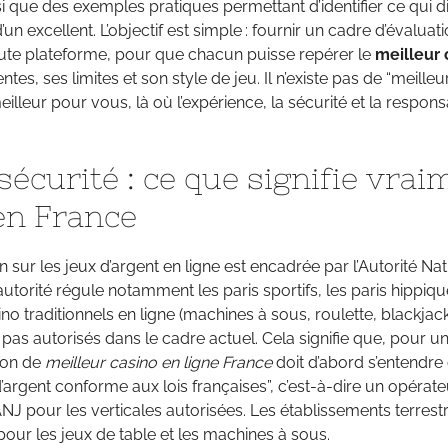
nsi que des exemples pratiques permettant d’identifier ce qui d
 excellent. L’objectif est simple : fournir un cadre d’évaluat
toute plateforme, pour que chacun puisse repérer le
meilleur 
ntes, ses limites et son style de jeu. Il n’existe pas de “meilleu
 meilleur pour vous, là où l’expérience, la sécurité et la respons
 sécurité : ce que signifie vrai
 en France
on sur les jeux d’argent en ligne est encadrée par l’Autorité Na
utorité régule notamment les paris sportifs, les paris hippique
no traditionnels en ligne (machines à sous, roulette, blackjack
t pas autorisés dans le cadre actuel. Cela signifie que, pour u
tion de
meilleur casino en ligne France
doit d’abord s’entend
d’argent conforme aux lois françaises”, c’est-à-dire un opérate
ANJ pour les verticales autorisées. Les établissements terrestr
 pour les jeux de table et les machines à sous.