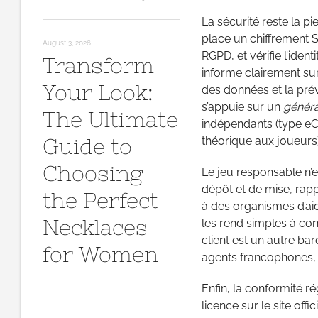
La sécurité reste la p
place un chiffrement S
August 3, 2026
RGPD, et vérifie l’ident
Transform
informe clairement sur
Your Look:
des données et la prév
s’appuie sur un
généra
The Ultimate
indépendants (type eC
Guide to
théorique aux joueurs) 
Choosing
Le jeu responsable n’es
dépôt et de mise, rapp
the Perfect
à des organismes d’aid
Necklaces
les rend simples à conf
client est un autre baro
for Women
agents francophones, et
Enfin, la conformité ré
licence sur le site offi