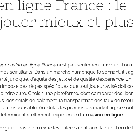
n ligne France : le
casino
en
 jouer mieux et plu
ligne
France
:
le
guide
clair
pour
eur casino en ligne France
n’est pas seulement une question 
jouer
es scintillants. Dans un marché numérique foisonnant, il s’ag
mieux
arté juridique, d’équité des jeux et de qualité d’expérience. En
et
 impose des règles spécifiques que tout joueur avisé doit co
plus
oindre euro. Choisir une plateforme, c’est comparer des lice
serein
s, des délais de paiement, la transparence des taux de retour
 de jeu responsable. Au-delà des promesses marketing, ce son
déterminent réellement l’expérience d’un
casino en ligne
.
 ce guide passe en revue les critères centraux, la question de 