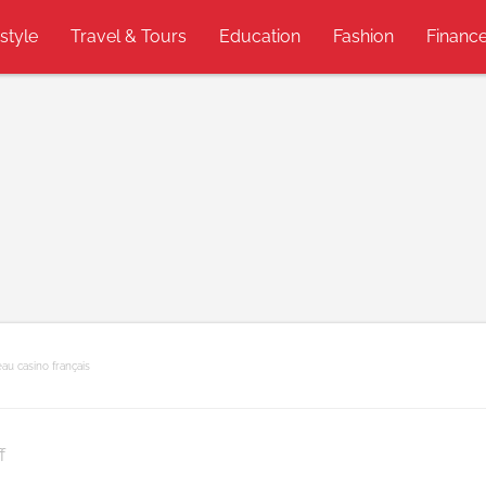
estyle
Travel & Tours
Education
Fashion
Financ
au casino français
on
f
Découvrir