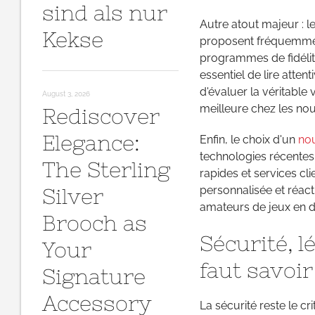
sind als nur
Autre atout majeur : 
Kekse
proposent fréquemment
programmes de fidélité 
essentiel de lire atten
d'évaluer la véritable
August 3, 2026
meilleure chez les nou
Rediscover
Elegance:
Enfin, le choix d'un
nou
technologies récentes 
The Sterling
rapides et services cl
personnalisée et réact
Silver
amateurs de jeux en di
Brooch as
Sécurité, l
Your
faut savoir
Signature
Accessory
La sécurité reste le cr