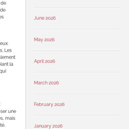
 de
 de
es
June 2026
May 2026
Jeux
s. Les
alement
April 2026
lant la
qui
March 2026
t
February 2026
oser une
es, mais
té.
January 2026