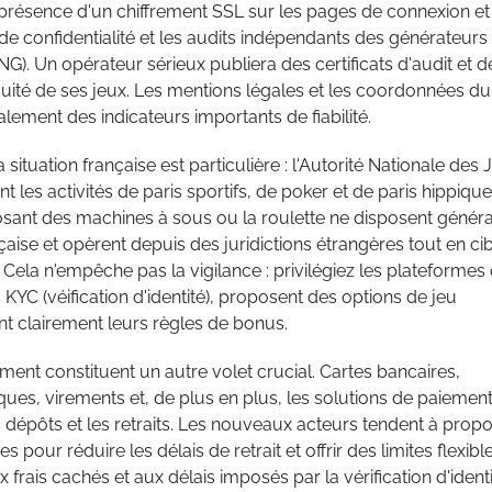
a présence d'un chiffrement SSL sur les pages de connexion et
 de confidentialité et les audits indépendants des générateurs
G). Un opérateur sérieux publiera des certificats d'audit et d
uité de ses jeux. Les mentions légales et les coordonnées du
alement des indicateurs importants de fiabilité.
a situation française est particulière : l'Autorité Nationale des 
t les activités de paris sportifs, de poker et de paris hippique
osant des machines à sous ou la roulette ne disposent génér
aise et opèrent depuis des juridictions étrangères tout en cib
 Cela n'empêche pas la vigilance : privilégiez les plateformes 
KYC (véification d'identité), proposent des options de jeu
nt clairement leurs règles de bonus.
nt constituent un autre volet crucial. Cartes bancaires,
iques, virements et, de plus en plus, les solutions de paiemen
les dépôts et les retraits. Les nouveaux acteurs tendent à prop
s pour réduire les délais de retrait et offrir des limites flexibl
aux frais cachés et aux délais imposés par la vérification d'identi