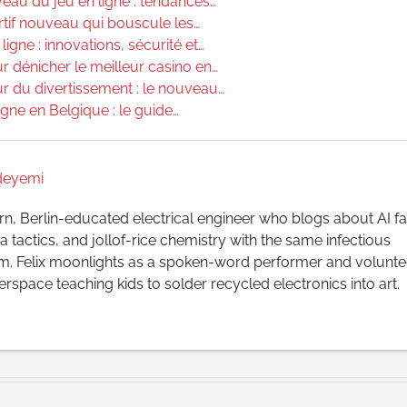
eau du jeu en ligne : tendances…
ortif nouveau qui bouscule les…
igne : innovations, sécurité et…
r dénicher le meilleur casino en…
ur du divertissement : le nouveau…
igne en Belgique : le guide…
Adeyemi
n, Berlin-educated electrical engineer who blogs about AI fa
 tactics, and jollof-rice chemistry with the same infectious
m. Felix moonlights as a spoken-word performer and voluntee
rspace teaching kids to solder recycled electronics into art.