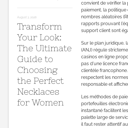
convient de vérifier l
paiement, la politique
nombres aléatoires (RN
August 3, 2026
rapports prouvant l'éq
Transform
support client sont ég
Your Look:
Sur le plan juridique, l
The Ultimate
(ANJ) régule strictemen
Guide to
casinos en ligne prop
pas d'une licence franç
Choosing
clientèle francophone.
respectent les normes 
the Perfect
responsable et affiche
Necklaces
Les méthodes de paieme
for Women
portefeuilles électron
instantané facilitent 
palette large de service
il faut rester attentif 