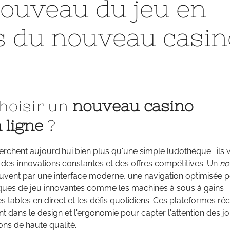
nouveau du jeu en
le
renouveau
es du nouveau casin
du
jeu
en
ligne
:
tendances
hoisir un
nouveau casino
du
nouveau
 ligne
?
casino
français
erchent aujourd'hui bien plus qu'une simple ludothèque : ils 
 des innovations constantes et des offres compétitives. Un
no
uvent par une interface moderne, une navigation optimisée p
ques de jeu innovantes comme les machines à sous à gains
es tables en direct et les défis quotidiens. Ces plateformes ré
t dans le design et l'ergonomie pour capter l'attention des j
ons de haute qualité.