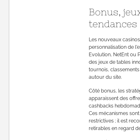
Bonus, jeux
tendances 
Les nouveaux casinos i
personnalisation de l
Evolution, NetEnt ou 
des jeux de tables inn
tournois, classements
autour du site.
Côté bonus, les straté
apparaissent des offre
cashbacks hebdomadai
Ces mécanismes sont c
restrictives ; il est 
retirables en regard d