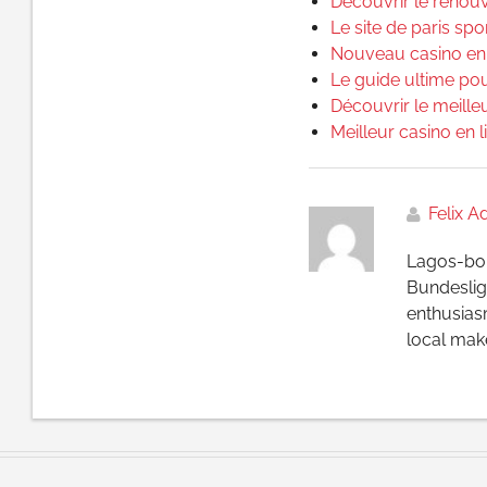
Découvrir le renouv
Le site de paris sp
Nouveau casino en l
Le guide ultime pou
Découvrir le meille
Meilleur casino en l
Felix 
Lagos-bor
Bundesliga
enthusias
local make