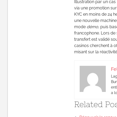
Illustration par un ca
via une promotion sur 
KYC en moins de 24 he
une nouvelle machine à
mode
démo
, puis bas
francophone. Lors de s
transfert est validé 
casinos cherchent à off
misant sur la réactivité
Fe
Lag
Bun
ent
a l
Related Pos