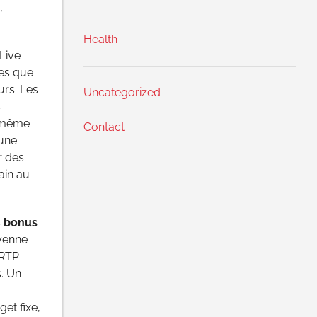
,
Health
 Live
les que
urs. Les
Uncategorized
s
e même
Contact
’une
r des
ain au
s
bonus
oyenne
 RTP
. Un
get fixe,