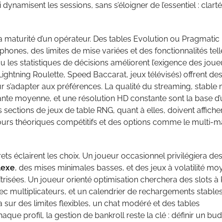
dynamisent les sessions, sans s’éloigner de l’essentiel : clarté
 la maturité d’un opérateur. Des tables Evolution ou Pragmatic
hones, des limites de mise variées et des fonctionnalités tel
u les statistiques de décisions améliorent l’exigence des joue
Lightning Roulette, Speed Baccarat, jeux télévisés) offrent de
ur s’adapter aux préférences. La qualité du streaming, stabl
te moyenne, et une résolution HD constante sont la base d
 sections de jeux de table RNG, quant à elles, doivent affiche
tours théoriques compétitifs et des options comme le multi-m
ts éclairent les choix. Un joueur occasionnel privilégiera de
lexe
, des mises minimales basses, et des jeux à volatilité m
risées. Un joueur orienté optimisation cherchera des slots à
ec multiplicateurs, et un calendrier de rechargements stables
 sur des limites flexibles, un chat modéré et des tables
ue profil, la gestion de bankroll reste la clé : définir un bud