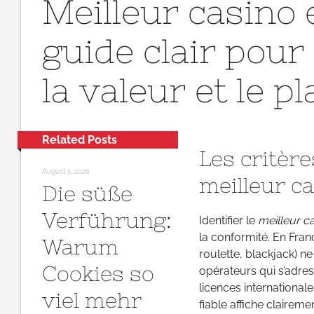
Meilleur casino e
guide clair pour
la valeur et le pl
Related Posts
Les critère
August 5, 2026
meilleur ca
Die süße
Verführung:
Identifier le
meilleur ca
la conformité. En Fran
Warum
roulette, blackjack) n
Cookies so
opérateurs qui s’adre
licences internationale
viel mehr
fiable affiche clairem