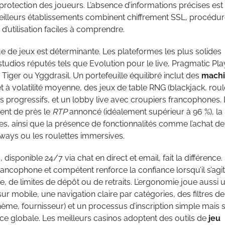
e protection des joueurs. L’absence d’informations précises est
meilleurs établissements combinent chiffrement SSL, procédu
d’utilisation faciles à comprendre.
e de jeux est déterminante. Les plateformes les plus solides
tudios réputés tels que Evolution pour le live, Pragmatic Pla
Tiger ou Yggdrasil. Un portefeuille équilibré inclut des
machi
 et à volatilité moyenne, des jeux de table RNG (blackjack, roul
s progressifs, et un lobby live avec croupiers francophones.
ent de près le
RTP
annoncé (idéalement supérieur à 96 %), la
es, ainsi que la présence de fonctionnalités comme l’achat d
ays ou les roulettes immersives.
 disponible 24/7 via chat en direct et email, fait la différence.
 francophone et compétent renforce la confiance lorsqu’il s’agi
e, de limites de dépôt ou de retraits. L’ergonomie joue aussi u
e sur mobile, une navigation claire par catégories, des filtres de
 thème, fournisseur) et un processus d’inscription simple mais 
ence globale. Les meilleurs casinos adoptent des outils de
jeu