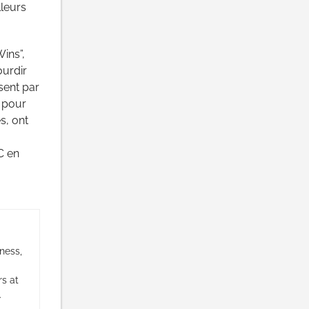
lleurs
ins”,
ourdir
isent par
s pour
s, ont
C en
ness,
s at
.