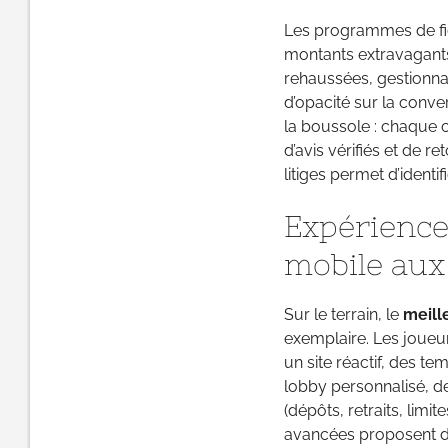
Les programmes de fid
montants extravagants.
rehaussées, gestionna
d’opacité sur la conve
la boussole : chaque co
d’avis vérifiés et de re
litiges permet d’ident
Expériences
mobile aux 
Sur le terrain, le
meill
exemplaire. Les joueur
un site réactif, des t
lobby personnalisé, d
(dépôts, retraits, limi
avancées proposent des