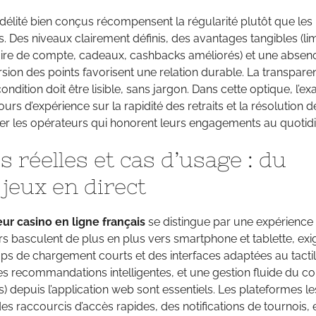
élité bien conçus récompensent la régularité plutôt que les
 Des niveaux clairement définis, des avantages tangibles (lim
ire de compte, cadeaux, cashbacks améliorés) et une absen
rsion des points favorisent une relation durable. La transpare
ndition doit être lisible, sans jargon. Dans cette optique, l’e
tours d’expérience sur la rapidité des retraits et la résolution d
ifier les opérateurs qui honorent leurs engagements au quotidi
 réelles et cas d’usage : du
jeux en direct
eur casino en ligne français
se distingue par une expérience
s basculent de plus en plus vers smartphone et tablette, exi
emps de chargement courts et des interfaces adaptées au tacti
es recommandations intelligentes, et une gestion fluide du c
tes) depuis l’application web sont essentiels. Les plateformes le
 raccourcis d’accès rapides, des notifications de tournois, 