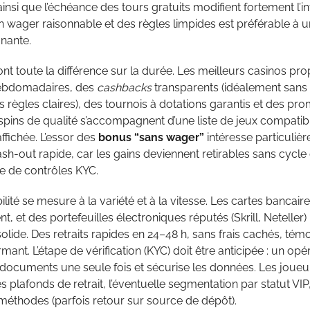
insi que l’échéance des tours gratuits modifient fortement l’in
 wager raisonnable et des règles limpides est préférable à u
nante.
font toute la différence sur la durée. Les meilleurs casinos pr
ebdomadaires, des
cashbacks
transparents (idéalement sans
 règles claires), des tournois à dotations garantis et des pr
 spins de qualité s’accompagnent d’une liste de jeux compatib
ffichée. L’essor des
bonus “sans wager”
intéresse particuliè
ash-out rapide, car les gains deviennent retirables sans cycle
e de contrôles KYC.
ilité se mesure à la variété et à la vitesse. Les cartes bancaire
t, et des portefeuilles électroniques réputés (Skrill, Neteller)
olide. Des retraits rapides en 24–48 h, sans frais cachés, tém
mant. L’étape de vérification (KYC) doit être anticipée : un opé
ocuments une seule fois et sécurise les données. Les joueu
 plafonds de retrait, l’éventuelle segmentation par statut VIP,
s méthodes (parfois retour sur source de dépôt).