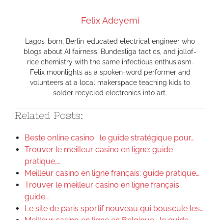
Felix Adeyemi
Lagos-born, Berlin-educated electrical engineer who
blogs about AI fairness, Bundesliga tactics, and jollof-
rice chemistry with the same infectious enthusiasm.
Felix moonlights as a spoken-word performer and
volunteers at a local makerspace teaching kids to
solder recycled electronics into art.
Related Posts:
Beste online casino : le guide stratégique pour…
Trouver le meilleur casino en ligne: guide
pratique,…
Meilleur casino en ligne français: guide pratique…
Trouver le meilleur casino en ligne français :
guide…
Le site de paris sportif nouveau qui bouscule les…