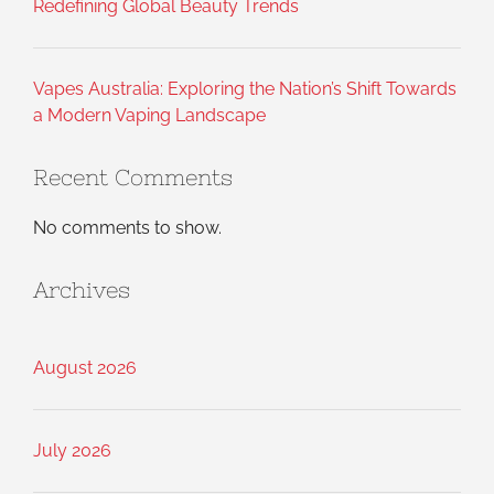
Redefining Global Beauty Trends
Vapes Australia: Exploring the Nation’s Shift Towards
a Modern Vaping Landscape
Recent Comments
No comments to show.
Archives
August 2026
July 2026