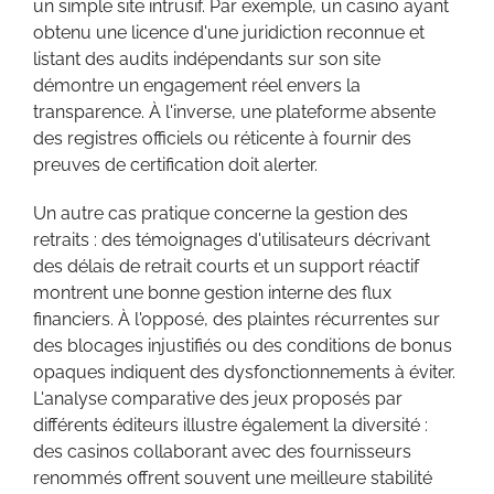
un simple site intrusif. Par exemple, un casino ayant
obtenu une licence d'une juridiction reconnue et
listant des audits indépendants sur son site
démontre un engagement réel envers la
transparence. À l'inverse, une plateforme absente
des registres officiels ou réticente à fournir des
preuves de certification doit alerter.
Un autre cas pratique concerne la gestion des
retraits : des témoignages d'utilisateurs décrivant
des délais de retrait courts et un support réactif
montrent une bonne gestion interne des flux
financiers. À l'opposé, des plaintes récurrentes sur
des blocages injustifiés ou des conditions de bonus
opaques indiquent des dysfonctionnements à éviter.
L'analyse comparative des jeux proposés par
différents éditeurs illustre également la diversité :
des casinos collaborant avec des fournisseurs
renommés offrent souvent une meilleure stabilité