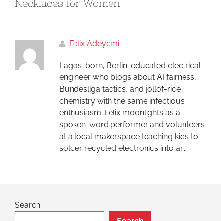
Necklaces for Women
Felix Adeyemi
Lagos-born, Berlin-educated electrical
engineer who blogs about AI fairness,
Bundesliga tactics, and jollof-rice
chemistry with the same infectious
enthusiasm. Felix moonlights as a
spoken-word performer and volunteers
at a local makerspace teaching kids to
solder recycled electronics into art.
Search
Search