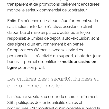
transparent et de promotions clairement encadrées
montre le sérieux commercial de l'opérateur.
Enfin, l'expérience utilisateur influe fortement sur la
satisfaction : interface réactive, assistance client
disponible et mise en place d'outils pour le jeu
responsable (limites de dépôt, auto-exclusion) sont
des signes d'un environnement bien pensé.
Comparer ces éléments avec ses priorités
personnelles — réactivité du support, choix des jeux,
bonus — permet d'identifier le
meilleur casino en
ligne
pour son profil.
Les critères clés : sécurité, fairness et
offres promotionnelles
La sécurité se situe au cœur du choix : chiffrement
SSL, politiques de confidentialité claires et
procédures KYC montrent qu'un opérateur prend la