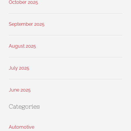
October 2025
September 2025
August 2025
July 2025
June 2025
Categories
Automotive