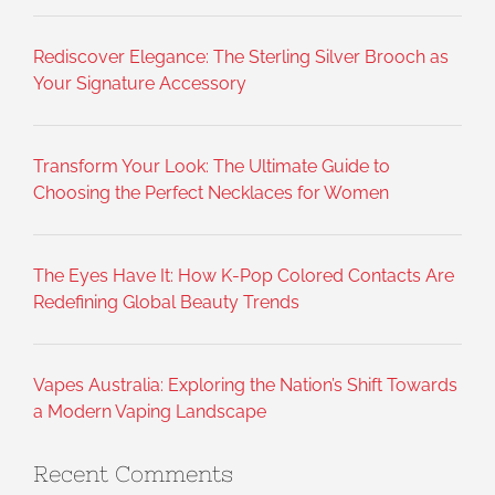
Rediscover Elegance: The Sterling Silver Brooch as
Your Signature Accessory
Transform Your Look: The Ultimate Guide to
Choosing the Perfect Necklaces for Women
The Eyes Have It: How K-Pop Colored Contacts Are
Redefining Global Beauty Trends
Vapes Australia: Exploring the Nation’s Shift Towards
a Modern Vaping Landscape
Recent Comments