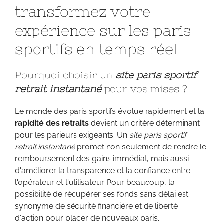
transformez votre
:
transformez
expérience sur les paris
votre
sportifs en temps réel
expérience
sur
les
Pourquoi choisir un
site paris sportif
paris
retrait instantané
pour vos mises ?
sportifs
en
Le monde des paris sportifs évolue rapidement et la
temps
rapidité des retraits
devient un critère déterminant
réel
pour les parieurs exigeants. Un
site paris sportif
retrait instantané
promet non seulement de rendre le
remboursement des gains immédiat, mais aussi
d'améliorer la transparence et la confiance entre
l'opérateur et l'utilisateur. Pour beaucoup, la
possibilité de récupérer ses fonds sans délai est
synonyme de sécurité financière et de liberté
d'action pour placer de nouveaux paris.