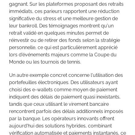
gagnant. Sur les plateformes proposant des retraits
immédiats, ces parieurs rapportent une réduction
significative du stress et une meilleure gestion de
leur bankroll. Des témoignages montrent qu'un
retrait validé en quelques minutes permet de
réinvestir ou de retirer des fonds selon la stratégie
personnelle, ce qui est particulièrement apprécié
lors d'événements majeurs comme la Coupe du
Monde ou les tournois de tennis.
Un autre exemple concret concerne l'utilisation des
portefeuilles électroniques. Des utilisateurs ayant
choisi des e-wallets comme moyen de paiement
indiquent des délais de paiement quasi inexistants,
tandis que ceux utilisant le virement bancaire
rencontrent parfois des délais additionnels imposés
par la banque. Les opérateurs innovants offrent
aujourd'hui des solutions hybrides, combinant
vérification automatisée et paiements instantanés, ce