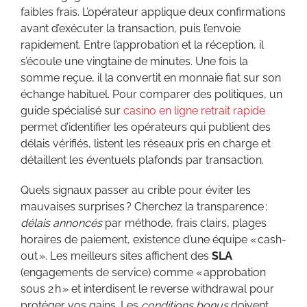
faibles frais. L’opérateur applique deux confirmations
avant d’exécuter la transaction, puis l’envoie
rapidement. Entre l’approbation et la réception, il
s’écoule une vingtaine de minutes. Une fois la
somme reçue, il la convertit en monnaie fiat sur son
échange habituel. Pour comparer des politiques, un
guide spécialisé sur
casino en ligne retrait rapide
permet d’identifier les opérateurs qui publient des
délais vérifiés, listent les réseaux pris en charge et
détaillent les éventuels plafonds par transaction.
Quels signaux passer au crible pour éviter les
mauvaises surprises ? Cherchez la transparence :
délais annoncés
par méthode, frais clairs, plages
horaires de paiement, existence d’une équipe « cash-
out ». Les meilleurs sites affichent des
SLA
(engagements de service) comme « approbation
sous 2 h » et interdisent le reverse withdrawal pour
protéger vos gains. Les
conditions bonus
doivent