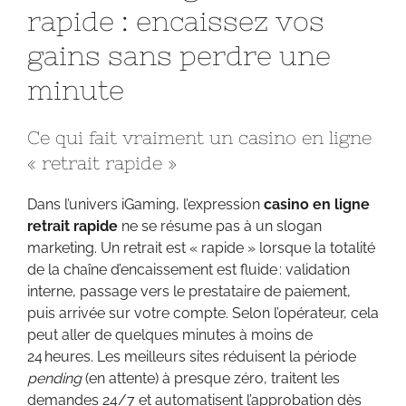
rapide : encaissez vos
ligne
retrait
gains sans perdre une
rapide
minute
:
encaissez
vos
Ce qui fait vraiment un casino en ligne
gains
« retrait rapide »
sans
perdre
Dans l’univers iGaming, l’expression
casino en ligne
une
retrait rapide
ne se résume pas à un slogan
minute
marketing. Un retrait est « rapide » lorsque la totalité
de la chaîne d’encaissement est fluide : validation
interne, passage vers le prestataire de paiement,
puis arrivée sur votre compte. Selon l’opérateur, cela
peut aller de quelques minutes à moins de
24 heures. Les meilleurs sites réduisent la période
pending
(en attente) à presque zéro, traitent les
demandes 24/7 et automatisent l’approbation dès