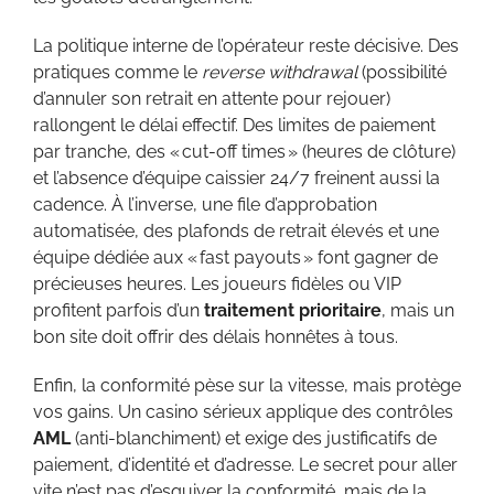
La politique interne de l’opérateur reste décisive. Des
pratiques comme le
reverse withdrawal
(possibilité
d’annuler son retrait en attente pour rejouer)
rallongent le délai effectif. Des limites de paiement
par tranche, des « cut-off times » (heures de clôture)
et l’absence d’équipe caissier 24/7 freinent aussi la
cadence. À l’inverse, une file d’approbation
automatisée, des plafonds de retrait élevés et une
équipe dédiée aux « fast payouts » font gagner de
précieuses heures. Les joueurs fidèles ou VIP
profitent parfois d’un
traitement prioritaire
, mais un
bon site doit offrir des délais honnêtes à tous.
Enfin, la conformité pèse sur la vitesse, mais protège
vos gains. Un casino sérieux applique des contrôles
AML
(anti-blanchiment) et exige des justificatifs de
paiement, d’identité et d’adresse. Le secret pour aller
vite n’est pas d’esquiver la conformité, mais de la