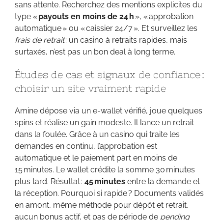
sans attente. Recherchez des mentions explicites du
type «
payouts en moins de 24 h
», « approbation
automatique » ou « caissier 24/7 ». Et surveillez les
frais de retrait
: un casino à retraits rapides, mais
surtaxés, n’est pas un bon deal à long terme.
Études de cas et signaux de confiance :
choisir un site vraiment rapide
Amine dépose via un e-wallet vérifié, joue quelques
spins et réalise un gain modeste. Il lance un retrait
dans la foulée. Grâce à un casino qui traite les
demandes en continu, l’approbation est
automatique et le paiement part en moins de
15 minutes. Le wallet crédite la somme 30 minutes
plus tard. Résultat :
45 minutes
entre la demande et
la réception. Pourquoi si rapide ? Documents validés
en amont, même méthode pour dépôt et retrait,
aucun bonus actif, et pas de période de
pending