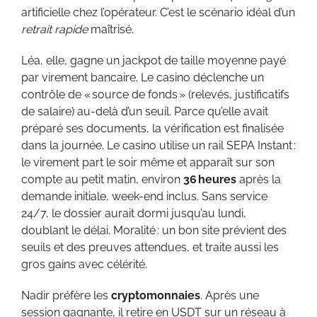
artificielle chez l’opérateur. C’est le scénario idéal d’un
retrait rapide
maîtrisé.
Léa, elle, gagne un jackpot de taille moyenne payé
par virement bancaire. Le casino déclenche un
contrôle de « source de fonds » (relevés, justificatifs
de salaire) au-delà d’un seuil. Parce qu’elle avait
préparé ses documents, la vérification est finalisée
dans la journée. Le casino utilise un rail SEPA Instant :
le virement part le soir même et apparaît sur son
compte au petit matin, environ
36 heures
après la
demande initiale, week-end inclus. Sans service
24/7, le dossier aurait dormi jusqu’au lundi,
doublant le délai. Moralité : un bon site prévient des
seuils et des preuves attendues, et traite aussi les
gros gains avec célérité.
Nadir préfère les
cryptomonnaies
. Après une
session gagnante, il retire en USDT sur un réseau à