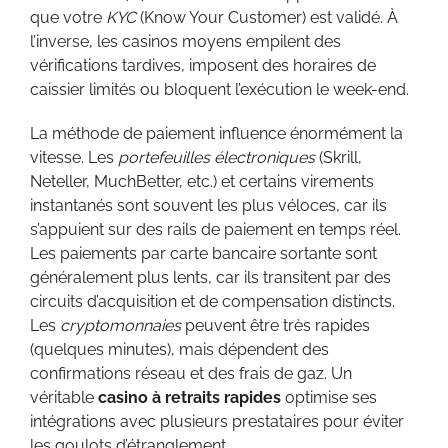
que votre
KYC
(Know Your Customer) est validé. À
l’inverse, les casinos moyens empilent des
vérifications tardives, imposent des horaires de
caissier limités ou bloquent l’exécution le week-end.
La méthode de paiement influence énormément la
vitesse. Les
portefeuilles électroniques
(Skrill,
Neteller, MuchBetter, etc.) et certains virements
instantanés sont souvent les plus véloces, car ils
s’appuient sur des rails de paiement en temps réel.
Les paiements par carte bancaire sortante sont
généralement plus lents, car ils transitent par des
circuits d’acquisition et de compensation distincts.
Les
cryptomonnaies
peuvent être très rapides
(quelques minutes), mais dépendent des
confirmations réseau et des frais de gaz. Un
véritable
casino à retraits rapides
optimise ses
intégrations avec plusieurs prestataires pour éviter
les goulots d’étranglement.