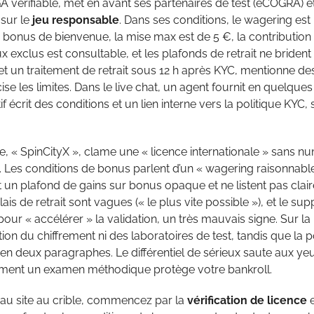
A vérifiable, met en avant ses partenaires de test (eCOGRA) e
sur le
jeu responsable
. Dans ses conditions, le wagering est
bonus de bienvenue, la mise max est de 5 €, la contribution l
eux exclus est consultable, et les plafonds de retrait ne brident
t un traitement de retrait sous 12 h après KYC, mentionne de
ise les limites. Dans le live chat, un agent fournit en quelques
f écrit des conditions et un lien interne vers la politique KYC,
 « SpinCityX », clame une « licence internationale » sans nu
on. Les conditions de bonus parlent d’un « wagering raisonnabl
t un plafond de gains sur bonus opaque et ne listent pas cla
lais de retrait sont vagues (« le plus vite possible »), et le sup
ur « accélérer » la validation, un très mauvais signe. Sur la
on du chiffrement ni des laboratoires de test, tandis que la p
t en deux paragraphes. Le différentiel de sérieux saute aux yeu
mment un examen méthodique protège votre bankroll.
au site au crible, commencez par la
vérification de licence
e