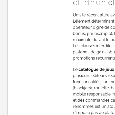
offrir un é
Un site récent attire 
L’élément déterminant n’
opérateur digne de con
bonus, par exemple), l
maximale durant le bonu
Les clauses interdites 
plafonds de gains abu
promotions récurrentes
Le
catalogue de jeux
plusieurs éditeurs reco
fonctionnalités), un m
(blackjack, roulette,
mobile responsable i
et des commandes clair
renommés est un atout,
n’impose pas de plafon