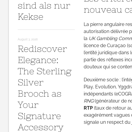
sind als nur
nouveau ca
Kekse
La pierre angulaire res
autorisation délivrée 
la
UK Gambling Comm
August 3, 2026
licence de Curaçao (so
Rediscover
l’entité juridique dans 
Elegance:
partie des réflexes in
douteux qui se conten
The Sterling
Deuxième socle : l’inté
Silver
Play, Evolution, Yggdr
Brooch as
indépendants (eCOGRA, 
RNG
(générateur de no
Your
RTP
(taux de retour au
Signature
exagérément vagues doit
signale un respect du
Accessory