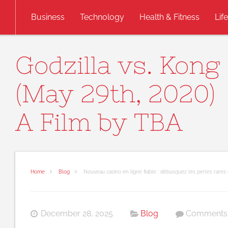
Skip to content
Business
Technology
Health & Fitness
Lif
Godzilla vs. Kong
(May 29th, 2020)
A Film by TBA
Home
Blog
Nouveau casino en ligne fiable : débusquez les perles rares et
December 28, 2025
Blog
Comments 