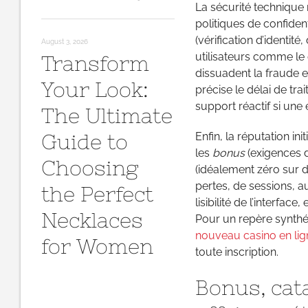
La sécurité technique
politiques de confident
(vérification d’identit
August 3, 2026
utilisateurs comme le 
Transform
dissuadent la fraude et
Your Look:
précise le délai de tr
support réactif si une
The Ultimate
Guide to
Enfin, la réputation init
les
bonus
(exigences d
Choosing
(idéalement zéro sur dé
pertes, de sessions, au
the Perfect
lisibilité de l’interfa
Necklaces
Pour un repère synthét
nouveau casino en lign
for Women
toute inscription.
Bonus, cata