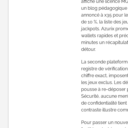
affiche une licence MG
un blog pédagogique 
annoncé à x35 pour le 
de 10 %, la liste des j
jackpots. Azurix prome
wallets rapides et préc
minutes un récapitulati
détour.
La seconde plateforme,
registre de vérificati
chiffre exact, imposen
les jeux exclus. Les dé
pousse à re-déposer po
Sécurité, aucune menti
de confidentialité tien
contraste illustre co
Pour passer un nouve