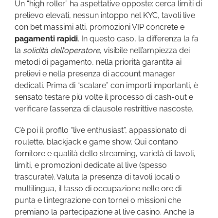
Un “high roller” ha aspettative opposte: cerca limiti di
prelievo elevati, nessun intoppo nel KYC, tavoli live
con bet massimi alti, promozioni VIP concrete e
pagamenti rapidi
. In questo caso, la differenza la fa
la
solidità dell’operatore
, visibile nell’ampiezza dei
metodi di pagamento, nella priorità garantita ai
prelievi e nella presenza di account manager
dedicati. Prima di “scalare” con importi importanti, è
sensato testare più volte il processo di cash-out e
verificare l’assenza di clausole restrittive nascoste.
C’è poi il profilo “live enthusiast”, appassionato di
roulette, blackjack e game show. Qui contano
fornitore e qualità dello streaming, varietà di tavoli,
limiti, e promozioni dedicate al live (spesso
trascurate). Valuta la presenza di tavoli locali o
multilingua, il tasso di occupazione nelle ore di
punta e l’integrazione con tornei o missioni che
premiano la partecipazione al live casino. Anche la