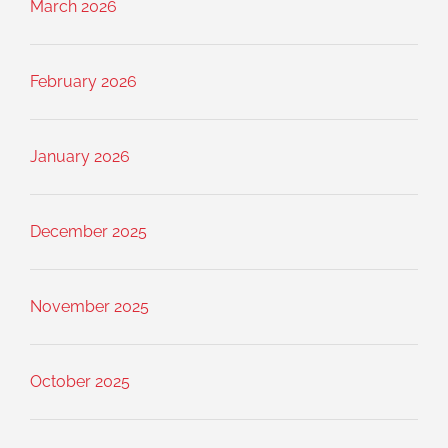
March 2026
February 2026
January 2026
December 2025
November 2025
October 2025