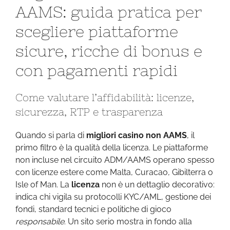
AAMS: guida pratica per
non
AAMS:
scegliere piattaforme
guida
sicure, ricche di bonus e
pratica
per
con pagamenti rapidi
scegliere
piattaforme
Come valutare l’affidabilità: licenze,
sicure,
ricche
sicurezza, RTP e trasparenza
di
bonus
Quando si parla di
migliori casino non AAMS
, il
e
primo filtro è la qualità della licenza. Le piattaforme
con
non incluse nel circuito ADM/AAMS operano spesso
pagamenti
con licenze estere come Malta, Curacao, Gibilterra o
rapidi
Isle of Man. La
licenza
non è un dettaglio decorativo:
indica chi vigila su protocolli KYC/AML, gestione dei
fondi, standard tecnici e politiche di gioco
responsabile
. Un sito serio mostra in fondo alla