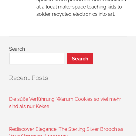
at a local makerspace teaching kids to
solder recycled electronics into art.
Search
Search
Recent Posts
Die süße Verführung: Warum Cookies so viel mehr
sind als nur Kekse
Rediscover Elegance: The Sterling Silver Brooch as