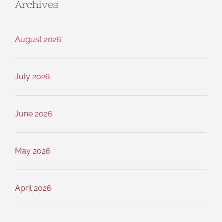
Archives
August 2026
July 2026
June 2026
May 2026
April 2026