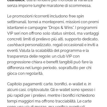
senza imporre lunghe maratone di scommessa.
Le promozioni ricorrenti includono free spin
settimanali, tornei a montepremi, missioni con premi
istantanei e campagne “Drops & Wins”. I programmi
VIP seri non offrono solo status simbol, ma vantaggi
concreti: limiti di prelievo più alti, supporto dedicato,
cashback
personalizzato, regali occasionali e inviti a
eventi. Valuta la scalabilità del programma e la
trasparenza delle regole: un club VIP con
progressione chiara e benefit tangibili può fare la
differenza nel lungo periodo, soprattutto per chi
gioca con regolarità.
Capitolo pagamenti: carte, bonifici, e-wallet e, in
alcuni casi, criptovalute. Gli e-wallet sono spesso i
più rapidi per i prelievi, mentre i bonifici richiedono
tempi maggiori ma offrono tracciabilità. Le carte
sono una via di mezzo, ma verifica eventuali