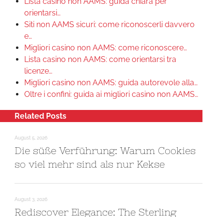
Lista casino non AAMS: guida chiara per
orientarsi…
Siti non AAMS sicuri: come riconoscerli davvero
e…
Migliori casino non AAMS: come riconoscere…
Lista casino non AAMS: come orientarsi tra
licenze…
Migliori casino non AAMS: guida autorevole alla…
Oltre i confini: guida ai migliori casino non AAMS…
Related Posts
August 5, 2026
Die süße Verführung: Warum Cookies
so viel mehr sind als nur Kekse
August 3, 2026
Rediscover Elegance: The Sterling