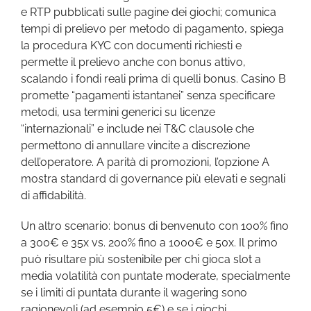
e RTP pubblicati sulle pagine dei giochi; comunica
tempi di prelievo per metodo di pagamento, spiega
la procedura KYC con documenti richiesti e
permette il prelievo anche con bonus attivo,
scalando i fondi reali prima di quelli bonus. Casino B
promette “pagamenti istantanei” senza specificare
metodi, usa termini generici su licenze
“internazionali” e include nei T&C clausole che
permettono di annullare vincite a discrezione
dell’operatore. A parità di promozioni, l’opzione A
mostra standard di governance più elevati e segnali
di affidabilità.
Un altro scenario: bonus di benvenuto con 100% fino
a 300€ e 35x vs. 200% fino a 1000€ e 50x. Il primo
può risultare più sostenibile per chi gioca slot a
media volatilità con puntate moderate, specialmente
se i limiti di puntata durante il wagering sono
ragionevoli (ad esempio 5€) e se i giochi