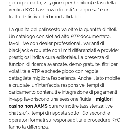
giorni per carta, 2–5 giorni per bonifico) e fasi della
verifica KYC. L’assenza di costi “a sorpresa” è un
tratto distintivo dei brand affidabili.
La qualità del palinsesto va oltre la quantità di titoli.
Un catalogo con slot ad alto
RTP
documentato,
tavoli live con dealer professionali, varianti di
blackjack e roulette con limiti differenziati e provider
prestigiosi indica cura editoriale. La presenza di
funzioni di ricerca avanzate, demo gratuite, filtri per
volatilità e RTP e schede gioco con regole
dettagliate migliora l’esperienza. Anche il lato mobile
è cruciale: un’interfaccia responsive, tempi di
caricamento contenuti e integrazione di pagamenti
in-app favoriscono una sessione fluida. I
migliori
casino non AAMS
curano inoltre l’assistenza: live
chat 24/7, tempi di risposta sotto i 60 secondi e
operatori formati su responsabilità e procedure KYC
fanno la differenza.