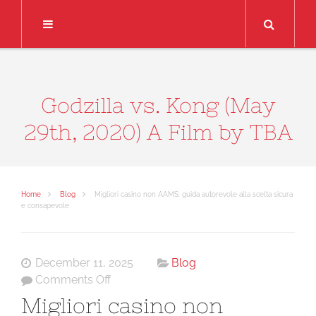
Search
Godzilla vs. Kong (May
29th, 2020) A Film by TBA
Home
Blog
Migliori casino non AAMS: guida autorevole alla scelta sicura
e consapevole
December 11, 2025
Blog
on
Comments Off
Migliori
Migliori casino non
casino