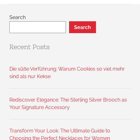
Search
Search
Recent Posts
Die süße Verführung: Warum Cookies so viel mehr
sind als nur Kekse
Rediscover Elegance: The Sterling Silver Brooch as
Your Signature Accessory
Transform Your Look: The Ultimate Guide to
Choosing the Perfect Necklaces for Women