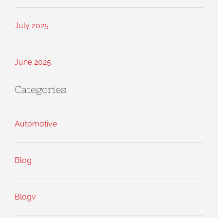
July 2025
June 2025
Categories
Automotive
Blog
Blogv