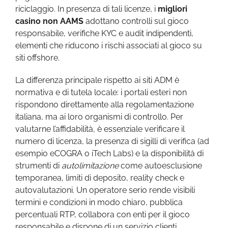
riciclaggio. In presenza di tali licenze, i
migliori
casino non AAMS
adottano controlli sul gioco
responsabile, verifiche KYC e audit indipendenti,
elementi che riducono i rischi associati al gioco su
siti offshore.
La differenza principale rispetto ai siti ADM è
normativa e di tutela locale: i portali esteri non
rispondono direttamente alla regolamentazione
italiana, ma ai loro organismi di controllo. Per
valutarne l’affidabilità, è essenziale verificare il
numero di licenza, la presenza di sigilli di verifica (ad
esempio eCOGRA o iTech Labs) e la disponibilità di
strumenti di
autolimitazione
come autoesclusione
temporanea, limiti di deposito, reality check e
autovalutazioni. Un operatore serio rende visibili
termini e condizioni in modo chiaro, pubblica
percentuali RTP, collabora con enti per il gioco
responsabile e dispone di un servizio clienti