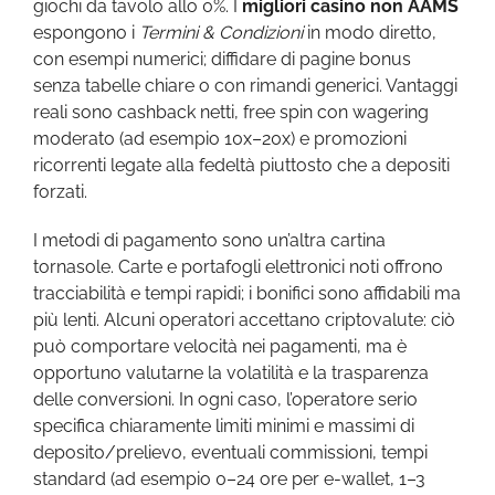
giochi da tavolo allo 0%. I
migliori casino non AAMS
espongono i
Termini & Condizioni
in modo diretto,
con esempi numerici; diffidare di pagine bonus
senza tabelle chiare o con rimandi generici. Vantaggi
reali sono cashback netti, free spin con wagering
moderato (ad esempio 10x–20x) e promozioni
ricorrenti legate alla fedeltà piuttosto che a depositi
forzati.
I metodi di pagamento sono un’altra cartina
tornasole. Carte e portafogli elettronici noti offrono
tracciabilità e tempi rapidi; i bonifici sono affidabili ma
più lenti. Alcuni operatori accettano criptovalute: ciò
può comportare velocità nei pagamenti, ma è
opportuno valutarne la volatilità e la trasparenza
delle conversioni. In ogni caso, l’operatore serio
specifica chiaramente limiti minimi e massimi di
deposito/prelievo, eventuali commissioni, tempi
standard (ad esempio 0–24 ore per e-wallet, 1–3