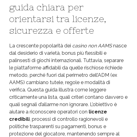
guida chiara per
non
AAMS:
orientarsi tra licenze,
guida
sicurezza e offerte
chiara
per
orientarsi
La crescente popolarità dei
casino non AAMS
nasce
tra
dal desiderio di varietà, bonus più flessibili e
licenze,
palinsesti di giochi internazionali. Tuttavia, separare
sicurezza
le piattaforme affidabili da quelle rischiose richiede
e
metodo, perché fuori dal perimetro dell’ADM (ex
offerte
AAMS) cambiano tutele, regole e modalità di
verifica. Questa guida illustra come leggere
criticamente una lista, quali criteri contano davvero e
quali segnali d’allarme non ignorare. L’obiettivo è
aiutare a riconoscere operatori con
licenze
credibili
, processi di controllo ragionevoli e
politiche trasparenti su pagamenti, bonus e
protezione del giocatore, mantenendo sempre al