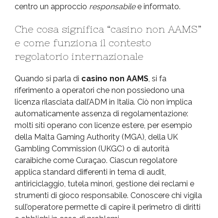
centro un approccio
responsabile
e informato.
Che cosa significa “casino non AAMS”
e come funziona il contesto
regolatorio internazionale
Quando si parla di
casino non AAMS
, si fa
riferimento a operatori che non possiedono una
licenza rilasciata dall’ADM in Italia. Ciò non implica
automaticamente assenza di regolamentazione:
molti siti operano con licenze estere, per esempio
della Malta Gaming Authority (MGA), della UK
Gambling Commission (UKGC) o di autorità
caraibiche come Curaçao. Ciascun regolatore
applica standard differenti in tema di audit,
antiriciclaggio, tutela minori, gestione dei reclami e
strumenti di gioco responsabile. Conoscere chi vigila
sull’operatore permette di capire il perimetro di diritti