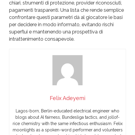
chiari, strumenti di protezione, provider riconosciuti,
pagamenti trasparenti. Una lista che rende semplice
confrontare questi parametri dà al giocatore le basi
per decidere in modo informato, evitando rischi
superflui e mantenendo una prospettiva di
intrattenimento consapevole.
Felix Adeyemi
Lagos-born, Berlin-educated electrical engineer who
blogs about AI fairness, Bundesliga tactics, and jollof-
rice chemistry with the same infectious enthusiasm. Felix
moonlights as a spoken-word performer and volunteers