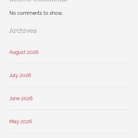
No comments to show.
Archives
August 2026
July 2026
June 2026
May 2026