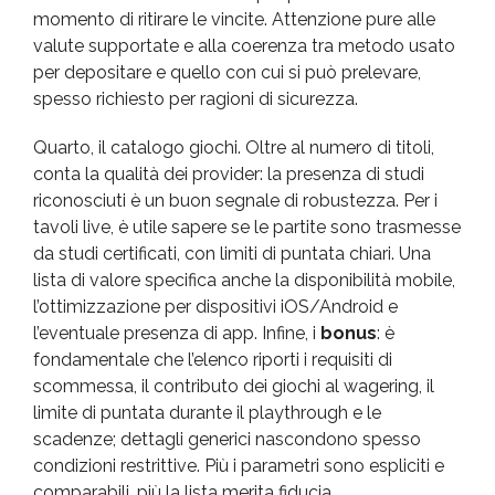
momento di ritirare le vincite. Attenzione pure alle
valute supportate e alla coerenza tra metodo usato
per depositare e quello con cui si può prelevare,
spesso richiesto per ragioni di sicurezza.
Quarto, il catalogo giochi. Oltre al numero di titoli,
conta la qualità dei provider: la presenza di studi
riconosciuti è un buon segnale di robustezza. Per i
tavoli live, è utile sapere se le partite sono trasmesse
da studi certificati, con limiti di puntata chiari. Una
lista di valore specifica anche la disponibilità mobile,
l’ottimizzazione per dispositivi iOS/Android e
l’eventuale presenza di app. Infine, i
bonus
: è
fondamentale che l’elenco riporti i requisiti di
scommessa, il contributo dei giochi al wagering, il
limite di puntata durante il playthrough e le
scadenze; dettagli generici nascondono spesso
condizioni restrittive. Più i parametri sono espliciti e
comparabili, più la lista merita fiducia.