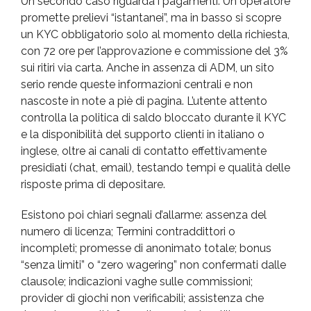
Un secondo caso riguarda i pagamenti. Un operatore
promette prelievi “istantanei”, ma in basso si scopre
un KYC obbligatorio solo al momento della richiesta,
con 72 ore per l’approvazione e commissione del 3%
sui ritiri via carta. Anche in assenza di ADM, un sito
serio rende queste informazioni centrali e non
nascoste in note a piè di pagina. L’utente attento
controlla la politica di saldo bloccato durante il KYC
e la disponibilità del supporto clienti in italiano o
inglese, oltre ai canali di contatto effettivamente
presidiati (chat, email), testando tempi e qualità delle
risposte prima di depositare.
Esistono poi chiari segnali d’allarme: assenza del
numero di licenza; Termini contraddittori o
incompleti; promesse di anonimato totale; bonus
“senza limiti” o “zero wagering” non confermati dalle
clausole; indicazioni vaghe sulle commissioni;
provider di giochi non verificabili; assistenza che