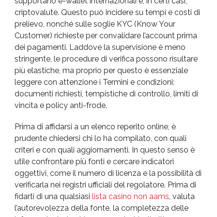
supportano e-wallet internazionali e, in certi casi,
criptovalute. Questo può incidere su tempi e costi di
prelievo, nonché sulle soglie KYC (Know Your
Customer) richieste per convalidare l’account prima
dei pagamenti. Laddove la supervisione è meno
stringente, le procedure di verifica possono risultare
più elastiche, ma proprio per questo è essenziale
leggere con attenzione i Termini e condizioni:
documenti richiesti, tempistiche di controllo, limiti di
vincita e policy anti-frode.
Prima di affidarsi a un elenco reperito online, è
prudente chiedersi chi lo ha compilato, con quali
criteri e con quali aggiornamenti. In questo senso è
utile confrontare più fonti e cercare indicatori
oggettivi, come il numero di licenza e la possibilità di
verificarla nei registri ufficiali del regolatore. Prima di
fidarti di una qualsiasi
lista casino non aams
, valuta
l’autorevolezza della fonte, la completezza delle