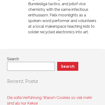
Bundesliga tactics, and jollof-rice
chemistry with the same infectious
enthusiasm. Felix moonlights as a
spoken-word performer and volunteers
at a local makerspace teaching kids to
solder recycled electronics into art.
Search
Search
Recent Posts
Die süße Verführung: Warum Cookies so viel mehr
sind als nur Kekse