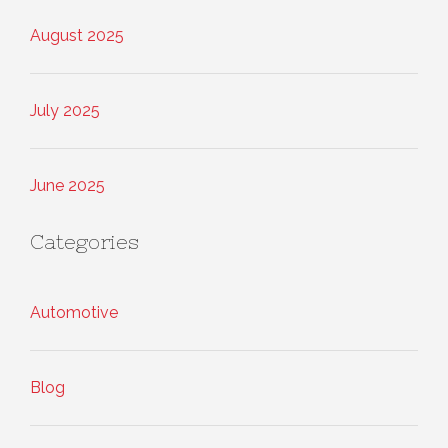
August 2025
July 2025
June 2025
Categories
Automotive
Blog