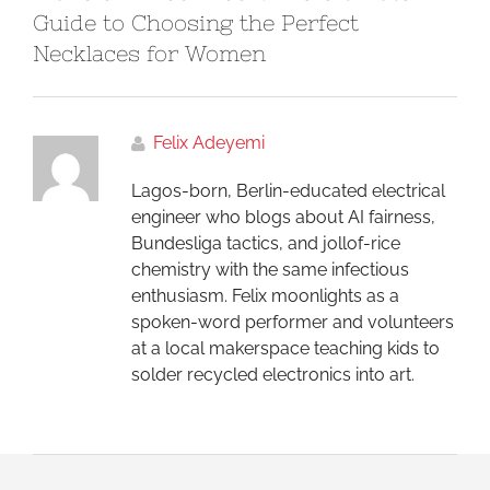
Guide to Choosing the Perfect
Necklaces for Women
Felix Adeyemi
Lagos-born, Berlin-educated electrical
engineer who blogs about AI fairness,
Bundesliga tactics, and jollof-rice
chemistry with the same infectious
enthusiasm. Felix moonlights as a
spoken-word performer and volunteers
at a local makerspace teaching kids to
solder recycled electronics into art.