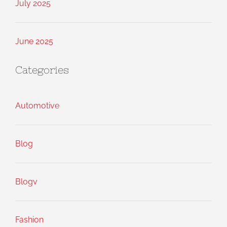
July 2025
June 2025
Categories
Automotive
Blog
Blogv
Fashion