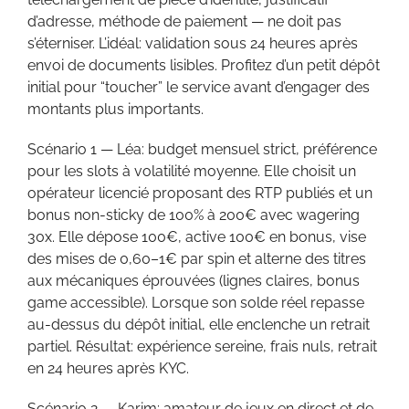
d’adresse, méthode de paiement — ne doit pas
s’éterniser. L’idéal: validation sous 24 heures après
envoi de documents lisibles. Profitez d’un petit dépôt
initial pour “toucher” le service avant d’engager des
montants plus importants.
Scénario 1 — Léa: budget mensuel strict, préférence
pour les slots à volatilité moyenne. Elle choisit un
opérateur licencié proposant des RTP publiés et un
bonus non-sticky de 100% à 200€ avec wagering
30x. Elle dépose 100€, active 100€ en bonus, vise
des mises de 0,60–1€ par spin et alterne des titres
aux mécaniques éprouvées (lignes claires, bonus
game accessible). Lorsque son solde réel repasse
au-dessus du dépôt initial, elle enclenche un retrait
partiel. Résultat: expérience sereine, frais nuls, retrait
en 24 heures après KYC.
Scénario 2 — Karim: amateur de jeux en direct et de