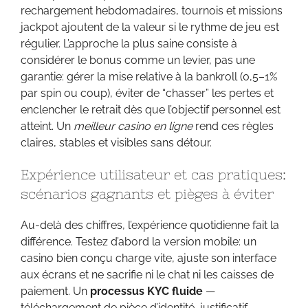
rechargement hebdomadaires, tournois et missions
jackpot ajoutent de la valeur si le rythme de jeu est
régulier. L’approche la plus saine consiste à
considérer le bonus comme un levier, pas une
garantie: gérer la mise relative à la bankroll (0,5–1%
par spin ou coup), éviter de “chasser” les pertes et
enclencher le retrait dès que l’objectif personnel est
atteint. Un
meilleur casino en ligne
rend ces règles
claires, stables et visibles sans détour.
Expérience utilisateur et cas pratiques:
scénarios gagnants et pièges à éviter
Au-delà des chiffres, l’expérience quotidienne fait la
différence. Testez d’abord la version mobile: un
casino bien conçu charge vite, ajuste son interface
aux écrans et ne sacrifie ni le chat ni les caisses de
paiement. Un
processus KYC fluide
—
téléchargement de pièce d’identité, justificatif