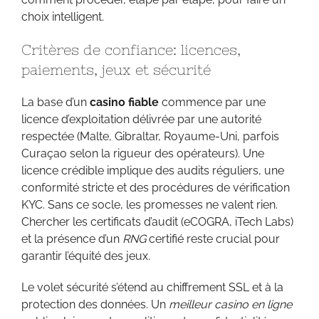
choix intelligent.
Critères de confiance: licences,
paiements, jeux et sécurité
La base d’un
casino fiable
commence par une
licence d’exploitation délivrée par une autorité
respectée (Malte, Gibraltar, Royaume-Uni, parfois
Curaçao selon la rigueur des opérateurs). Une
licence crédible implique des audits réguliers, une
conformité stricte et des procédures de vérification
KYC. Sans ce socle, les promesses ne valent rien.
Chercher les certificats d’audit (eCOGRA, iTech Labs)
et la présence d’un
RNG
certifié reste crucial pour
garantir l’équité des jeux.
Le volet sécurité s’étend au chiffrement SSL et à la
protection des données. Un
meilleur casino en ligne