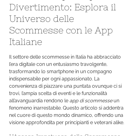
Divertimento: Esplora il
Passaporto
per
Universo delle
il
Scommesse con le App
Divertimento:
Esplora
Italiane
il
Universo
Il settore delle scommesse in Italia ha abbracciato
delle
l’era digitale con un entusiasmo travolgente,
Scommesse
trasformando lo smartphone in un compagno
con
indispensabile per ogni appassionato. La
le
convenienza di piazzare una puntata ovunque ci si
App
trovi, l’ampia scelta di eventi e le funzionalità
Italiane
all’avanguardia rendono le
app di scommesse
un
fenomeno inarrestabile. Questo articolo si addentra
nel cuore di questo mondo dinamico, offrendo una
visione approfondita per principianti e veterani alike.