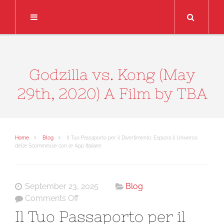
Search
Godzilla vs. Kong (May
29th, 2020) A Film by TBA
Home
Blog
Il Tuo Passaporto per il Divertimento: Esplora il Universo
delle Scommesse con le App Italiane
September 23, 2025
Blog
on
Comments Off
Il
Il Tuo Passaporto per il
Tuo