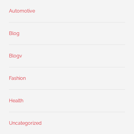
Automotive
Blog
Blogv
Fashion
Health
Uncategorized