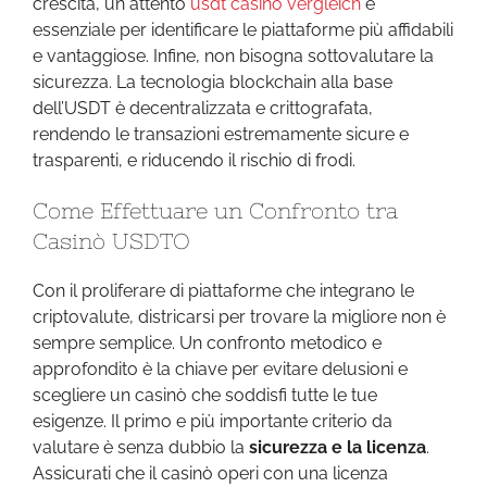
crescita, un attento
usdt casino vergleich
è
essenziale per identificare le piattaforme più affidabili
e vantaggiose. Infine, non bisogna sottovalutare la
sicurezza. La tecnologia blockchain alla base
dell’USDT è decentralizzata e crittografata,
rendendo le transazioni estremamente sicure e
trasparenti, e riducendo il rischio di frodi.
Come Effettuare un Confronto tra
Casinò USDTO
Con il proliferare di piattaforme che integrano le
criptovalute, districarsi per trovare la migliore non è
sempre semplice. Un confronto metodico e
approfondito è la chiave per evitare delusioni e
scegliere un casinò che soddisfi tutte le tue
esigenze. Il primo e più importante criterio da
valutare è senza dubbio la
sicurezza e la licenza
.
Assicurati che il casinò operi con una licenza