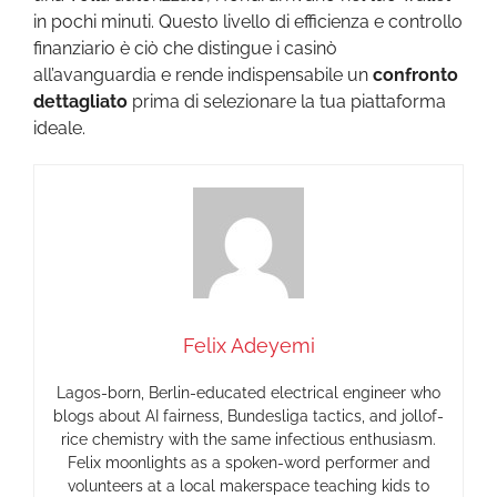
in pochi minuti. Questo livello di efficienza e controllo
finanziario è ciò che distingue i casinò
all’avanguardia e rende indispensabile un
confronto
dettagliato
prima di selezionare la tua piattaforma
ideale.
Felix Adeyemi
Lagos-born, Berlin-educated electrical engineer who
blogs about AI fairness, Bundesliga tactics, and jollof-
rice chemistry with the same infectious enthusiasm.
Felix moonlights as a spoken-word performer and
volunteers at a local makerspace teaching kids to