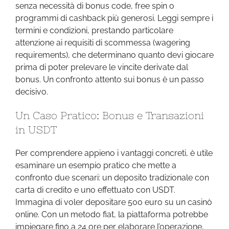
senza necessità di bonus code, free spin o
programmi di cashback più generosi. Leggi sempre i
termini e condizioni, prestando particolare
attenzione ai requisiti di scommessa (wagering
requirements), che determinano quanto devi giocare
prima di poter prelevare le vincite derivate dal
bonus. Un confronto attento sui bonus è un passo
decisivo.
Un Caso Pratico: Bonus e Transazioni
in USDT
Per comprendere appieno i vantaggi concreti, è utile
esaminare un esempio pratico che mette a
confronto due scenari: un deposito tradizionale con
carta di credito e uno effettuato con USDT.
Immagina di voler depositare 500 euro su un casinò
online. Con un metodo fiat, la piattaforma potrebbe
impiegare fino a 24 ore per elaborare l’operazione,