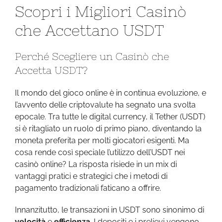
Scopri i Migliori Casinò
del
Gioco:
che Accettano USDT
Scopri
i
Perché Scegliere un Casinò che
Migliori
Accetta USDT?
Casinò
che
Il mondo del gioco online è in continua evoluzione, e
Accettano
l’avvento delle criptovalute ha segnato una svolta
USDT
epocale. Tra tutte le digital currency, il Tether (USDT)
si è ritagliato un ruolo di primo piano, diventando la
moneta preferita per molti giocatori esigenti. Ma
cosa rende così speciale l’utilizzo dell’USDT nei
casinò online? La risposta risiede in un mix di
vantaggi pratici e strategici che i metodi di
pagamento tradizionali faticano a offrire.
Innanzitutto, le transazioni in USDT sono sinonimo di
velocità
e
efficienza
. I depositi e i prelievi vengono