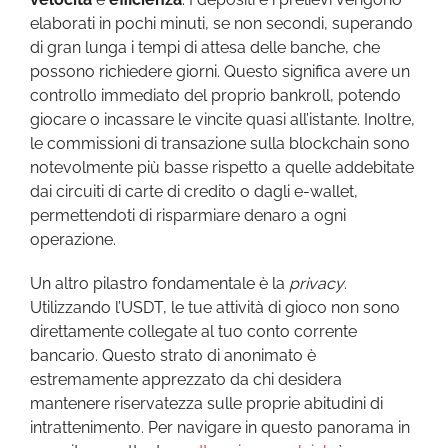
elaborati in pochi minuti, se non secondi, superando
di gran lunga i tempi di attesa delle banche, che
possono richiedere giorni. Questo significa avere un
controllo immediato del proprio bankroll, potendo
giocare o incassare le vincite quasi all’istante. Inoltre,
le commissioni di transazione sulla blockchain sono
notevolmente più basse rispetto a quelle addebitate
dai circuiti di carte di credito o dagli e-wallet,
permettendoti di risparmiare denaro a ogni
operazione.
Un altro pilastro fondamentale è la
privacy
.
Utilizzando l’USDT, le tue attività di gioco non sono
direttamente collegate al tuo conto corrente
bancario. Questo strato di anonimato è
estremamente apprezzato da chi desidera
mantenere riservatezza sulle proprie abitudini di
intrattenimento. Per navigare in questo panorama in