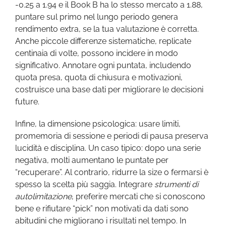
-0.25 a 1.94 e il Book B ha lo stesso mercato a 1.88,
puntare sul primo nel lungo periodo genera
rendimento extra, se la tua valutazione è corretta.
Anche piccole differenze sistematiche, replicate
centinaia di volte, possono incidere in modo
significativo. Annotare ogni puntata, includendo
quota presa, quota di chiusura e motivazioni,
costruisce una base dati per migliorare le decisioni
future.
Infine, la dimensione psicologica: usare limiti,
promemoria di sessione e periodi di pausa preserva
lucidità e disciplina. Un caso tipico: dopo una serie
negativa, molti aumentano le puntate per
“recuperare”. Al contrario, ridurre la size o fermarsi è
spesso la scelta più saggia. Integrare
strumenti di
autolimitazione
, preferire mercati che si conoscono
bene e rifiutare “pick” non motivati da dati sono
abitudini che migliorano i risultati nel tempo. In