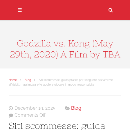
Search
Godzilla vs. Kong (May
29th, 2020) A Film by TBA
Home
Blog
Siti scommesse: guida pratica per scegliere piattaforme
affidabili, massimizzare le quote e giocare in modo responsabile
December 19, 2025
Blog
on
Comments Off
Siti
Siti scommesse: guida
scommesse: