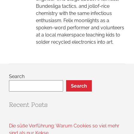
Bundesliga tactics, and jollof-rice
chemistry with the same infectious
enthusiasm. Felix moonlights as a
spoken-word performer and volunteers
at a local makerspace teaching kids to
solder recycled electronics into art.
Search
Search
Recent Posts
Die süße Verführung: Warum Cookies so viel mehr
sind als nur Kekse