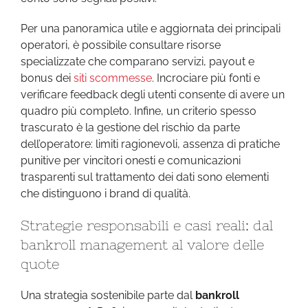
Per una panoramica utile e aggiornata dei principali
operatori, è possibile consultare risorse
specializzate che comparano servizi, payout e
bonus dei
siti scommesse
. Incrociare più fonti e
verificare feedback degli utenti consente di avere un
quadro più completo. Infine, un criterio spesso
trascurato è la gestione del rischio da parte
dell’operatore: limiti ragionevoli, assenza di pratiche
punitive per vincitori onesti e comunicazioni
trasparenti sul trattamento dei dati sono elementi
che distinguono i brand di qualità.
Strategie responsabili e casi reali: dal
bankroll management al valore delle
quote
Una strategia sostenibile parte dal
bankroll