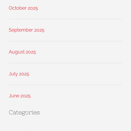
October 2025
September 2025
August 2025
July 2025
June 2025
Categories