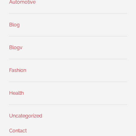
Automotive
Blog
Blogv
Fashion
Health
Uncategorized
Contact