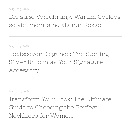
August 5, 2026
Die süße Verführung: Warum Cookies
so viel mehr sind als nur Kekse
August 3, 2026
Rediscover Elegance: The Sterling
Silver Brooch as Your Signature
Accessory
August 3, 2026
Transform Your Look: The Ultimate
Guide to Choosing the Perfect
Necklaces for Women