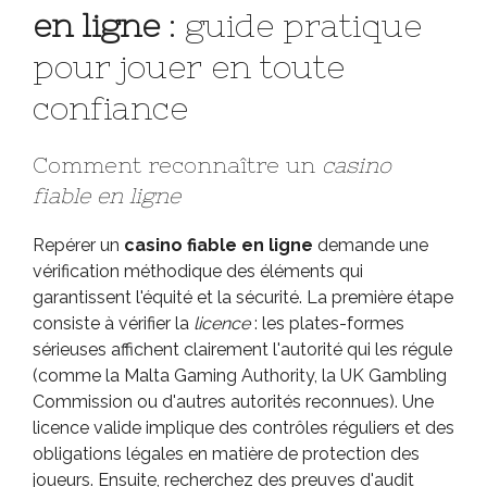
en ligne
: guide pratique
casino
fiable
pour jouer en toute
en
confiance
ligne
:
guide
Comment reconnaître un
casino
pratique
fiable en ligne
pour
jouer
Repérer un
casino fiable en ligne
demande une
en
vérification méthodique des éléments qui
toute
garantissent l'équité et la sécurité. La première étape
confiance
consiste à vérifier la
licence
: les plates-formes
sérieuses affichent clairement l'autorité qui les régule
(comme la Malta Gaming Authority, la UK Gambling
Commission ou d'autres autorités reconnues). Une
licence valide implique des contrôles réguliers et des
obligations légales en matière de protection des
joueurs. Ensuite, recherchez des preuves d'audit