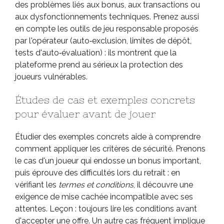
des problèmes liés aux bonus, aux transactions ou
aux dysfonctionnements techniques. Prenez aussi
en compte les outils de jeu responsable proposés
par l'opérateur (auto‑exclusion, limites de dépôt,
tests d'auto‑évaluation) : ils montrent que la
plateforme prend au sérieux la protection des
joueurs vulnérables.
Études de cas et exemples concrets
pour évaluer avant de jouer
Étudier des exemples concrets aide à comprendre
comment appliquer les critères de sécurité. Prenons
le cas d'un joueur qui endosse un bonus important,
puis éprouve des difficultés lors du retrait : en
vérifiant les
termes et conditions
, il découvre une
exigence de mise cachée incompatible avec ses
attentes. Leçon : toujours lire les conditions avant
d'accepter une offre. Un autre cas fréquent implique