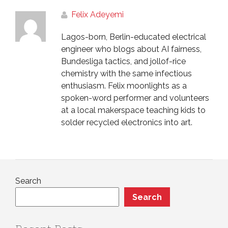
Felix Adeyemi
Lagos-born, Berlin-educated electrical
engineer who blogs about AI fairness,
Bundesliga tactics, and jollof-rice
chemistry with the same infectious
enthusiasm. Felix moonlights as a
spoken-word performer and volunteers
at a local makerspace teaching kids to
solder recycled electronics into art.
Search
Search