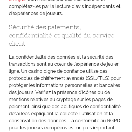
complétez-les par la lecture d'avis indépendants et
d'expériences de joueurs.
Sécurité des paiements,
confidentialité et qualité du service
client
La confidentialité des données et la sécurité des
transactions sont au cœur de l'expérience de jeu en
ligne. Un casino digne de confiance utilise des
protocoles de chiffrement avancés (SSL/TLS) pour
protéger les informations personnelles et bancaires
des joueurs. Vérifiez la présence d'icônes ou de
mentions relatives au cryptage sur les pages de
paiement, ainsi que des politiques de confidentialité
détaillées expliquant la collecte, l'utilisation et la
conservation des données. La conformité au RGPD
pour les joueurs européens est un plus important.