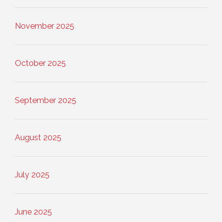
November 2025
October 2025
September 2025
August 2025
July 2025
June 2025