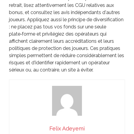
retrait, lisez attentivement les CGU relatives aux
bonus, et consultez les avis indépendants d'autres
joueurs. Appliquez aussi le principe de diversification
: ne placez pas tous vos fonds sur une seule
plate‑forme et privilégiez des opérateurs qui
affichent clairement leurs accréditations et leurs
politiques de protection des joueurs. Ces pratiques
simples permettent de réduire considérablement les
risques et d'identifier rapidement un opérateur
sérieux ou, au contraire, un site à éviter.
Felix Adeyemi