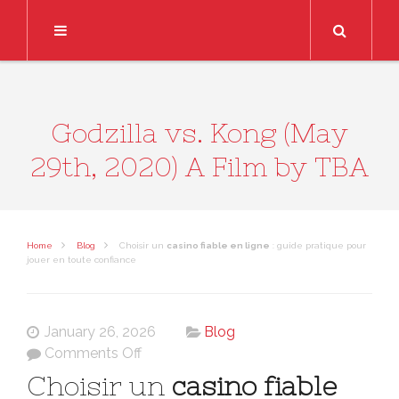
Search
Godzilla vs. Kong (May
29th, 2020) A Film by TBA
Home
Blog
Choisir un
casino fiable en ligne
: guide pratique pour
jouer en toute confiance
January 26, 2026
Blog
on
Comments Off
Choisir
Choisir un
casino fiable
un