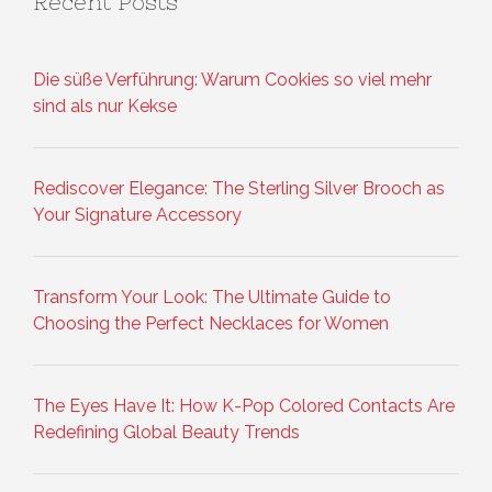
Recent Posts
Die süße Verführung: Warum Cookies so viel mehr
sind als nur Kekse
Rediscover Elegance: The Sterling Silver Brooch as
Your Signature Accessory
Transform Your Look: The Ultimate Guide to
Choosing the Perfect Necklaces for Women
The Eyes Have It: How K-Pop Colored Contacts Are
Redefining Global Beauty Trends