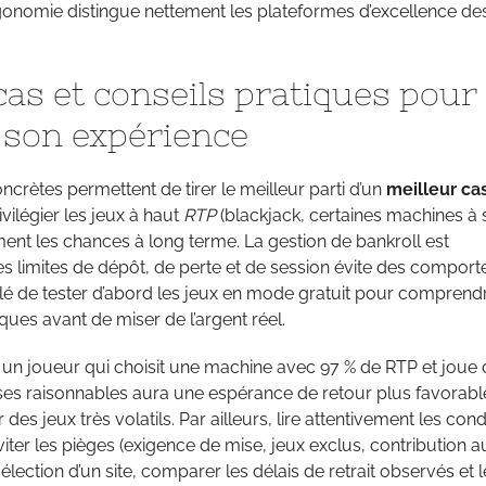
ergonomie distingue nettement les plateformes d’excellence des
cas et conseils pratiques pour
son expérience
ncrètes permettent de tirer le meilleur parti d’un
meilleur ca
ivilégier les jeux à haut
RTP
(blackjack, certaines machines à 
ent les chances à long terme. La gestion de bankroll est
es limites de dépôt, de perte et de session évite des compor
eillé de tester d’abord les jeux en mode gratuit pour comprendr
iques avant de miser de l’argent réel.
 un joueur qui choisit une machine avec 97 % de RTP et joue 
ses raisonnables aura une espérance de retour plus favorabl
des jeux très volatils. Par ailleurs, lire attentivement les cond
iter les pièges (exigence de mise, jeux exclus, contribution a
élection d’un site, comparer les délais de retrait observés et l