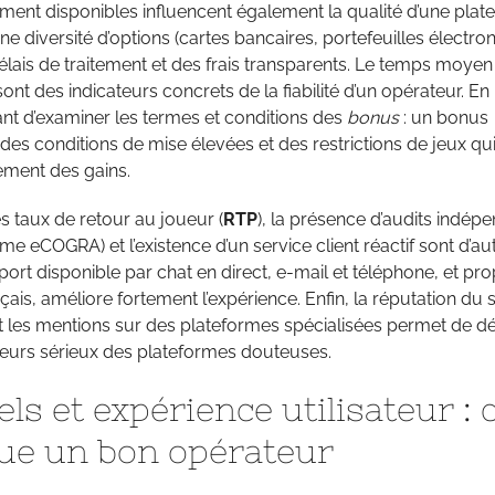
ent disponibles influencent également la qualité d’une plat
e diversité d’options (cartes bancaires, portefeuilles électro
lais de traitement et des frais transparents. Le temps moyen
 sont des indicateurs concrets de la fiabilité d’un opérateur. En
tant d’examiner les termes et conditions des
bonus
: un bonus
des conditions de mise élevées et des restrictions de jeux qu
ement des gains.
s taux de retour au joueur (
RTP
), la présence d’audits indép
e eCOGRA) et l’existence d’un service client réactif sont d’au
ort disponible par chat en direct, e-mail et téléphone, et pr
ais, améliore fortement l’expérience. Enfin, la réputation du s
s et les mentions sur des plateformes spécialisées permet de d
eurs sérieux des plateformes douteuses.
iels et expérience utilisateur : 
gue un bon opérateur