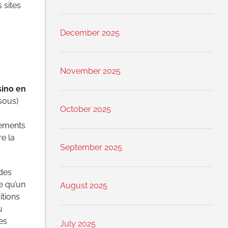
 sites
December 2025
November 2025
sino en
sous)
October 2025
tements
e la
September 2025
des
e qu’un
August 2025
itions
u
es
July 2025