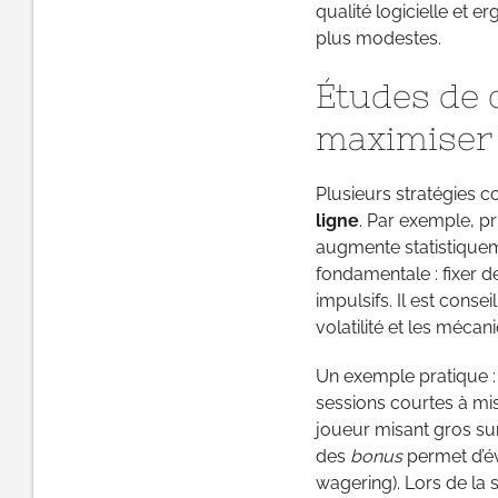
qualité logicielle et 
plus modestes.
Études de 
maximiser 
Plusieurs stratégies co
ligne
. Par exemple, pr
augmente statistiquem
fondamentale : fixer d
impulsifs. Il est cons
volatilité et les mécan
Un exemple pratique :
sessions courtes à mi
joueur misant gros sur 
des
bonus
permet d’év
wagering). Lors de la s