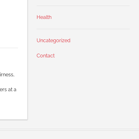
Health
Uncategorized
Contact
irness,
rs at a