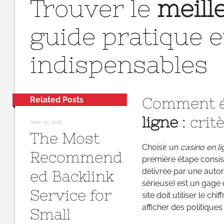
Trouver le
meill
guide pratique e
indispensables
Comment é
Related Posts
ligne
: crit
June 30, 2026
The Most
Choisir un
casino en li
Recommend
première étape consist
délivrée par une auto
ed Backlink
sérieuse) est un gage d
Service for
site doit utiliser le 
afficher des politiques 
Small