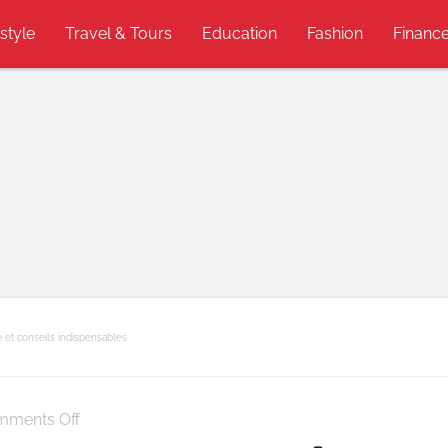
estyle
Travel & Tours
Education
Fashion
Financ
e et conseils indispensables
on
ments Off
Trouver