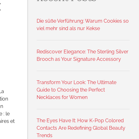
:
Die süße Verführung: Warum Cookies so
viel mehr sind als nur Kekse
Rediscover Elegance: The Sterling Silver
Brooch as Your Signature Accessory
Transform Your Look: The Ultimate
Guide to Choosing the Perfect
La
Necklaces for Women
tion
on
 : le
The Eyes Have It: How K-Pop Colored
ires et
Contacts Are Redefining Global Beauty
Trends