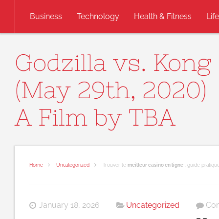
Skip to content
Business
Technology
Health & Fitness
Lif
Godzilla vs. Kong
(May 29th, 2020)
A Film by TBA
Home
Uncategorized
Trouver le
meilleur casino en ligne
: guide pratiqu
January 18, 2026
Uncategorized
Com