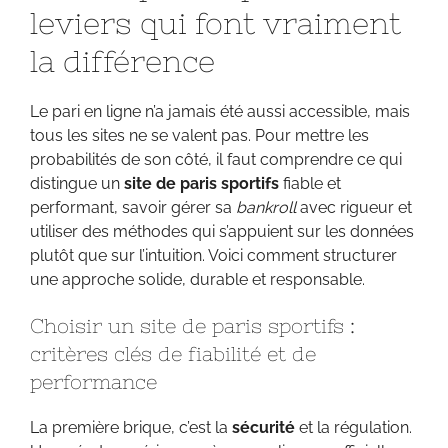
leviers qui font vraiment
paris
sportifs
la différence
:
les
Le pari en ligne n’a jamais été aussi accessible, mais
leviers
tous les sites ne se valent pas. Pour mettre les
qui
probabilités de son côté, il faut comprendre ce qui
font
distingue un
site de paris sportifs
fiable et
vraiment
performant, savoir gérer sa
bankroll
avec rigueur et
la
utiliser des méthodes qui s’appuient sur les données
différence
plutôt que sur l’intuition. Voici comment structurer
une approche solide, durable et responsable.
Choisir un site de paris sportifs :
critères clés de fiabilité et de
performance
La première brique, c’est la
sécurité
et la régulation.