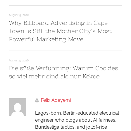
August 9, 2026
Why Billboard Advertising in Cape
Town Is Still the Mother City’s Most
Powerful Marketing Move
August 5, 2026
Die süße Verführung: Warum Cookies
so viel mehr sind als nur Kekse
Felix Adeyemi
Lagos-born, Berlin-educated electrical
engineer who blogs about AI fairness,
Bundesliga tactics, and jollof-rice