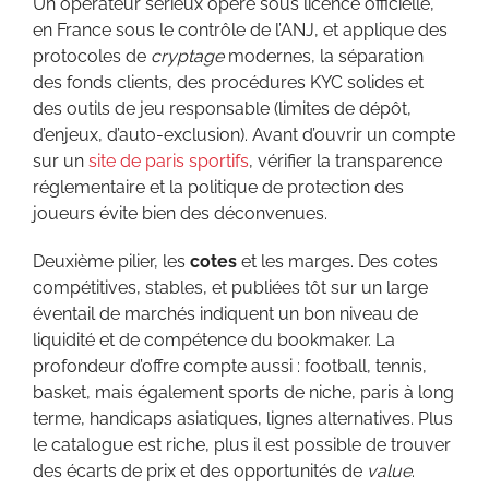
Un opérateur sérieux opère sous licence officielle,
en France sous le contrôle de l’ANJ, et applique des
protocoles de
cryptage
modernes, la séparation
des fonds clients, des procédures KYC solides et
des outils de jeu responsable (limites de dépôt,
d’enjeux, d’auto-exclusion). Avant d’ouvrir un compte
sur un
site de paris sportifs
, vérifier la transparence
réglementaire et la politique de protection des
joueurs évite bien des déconvenues.
Deuxième pilier, les
cotes
et les marges. Des cotes
compétitives, stables, et publiées tôt sur un large
éventail de marchés indiquent un bon niveau de
liquidité et de compétence du bookmaker. La
profondeur d’offre compte aussi : football, tennis,
basket, mais également sports de niche, paris à long
terme, handicaps asiatiques, lignes alternatives. Plus
le catalogue est riche, plus il est possible de trouver
des écarts de prix et des opportunités de
value
.