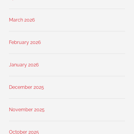
March 2026
February 2026
January 2026
December 2025
November 2025
October 2025