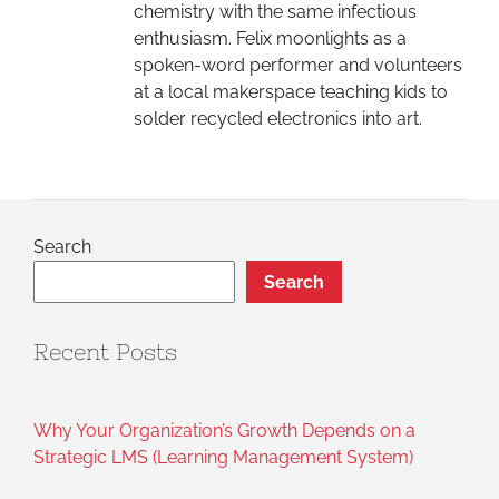
chemistry with the same infectious
enthusiasm. Felix moonlights as a
spoken-word performer and volunteers
at a local makerspace teaching kids to
solder recycled electronics into art.
Search
Search
Recent Posts
Why Your Organization’s Growth Depends on a
Strategic LMS (Learning Management System)