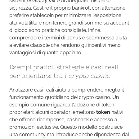
sistemi
provably fair
e di adeguate misure di
sicurezza. Gestire il proprio bankroll con attenzione,
preferire stablecoin per minimizzare l'esposizione
alla volatilità e non tenere grandi somme su account
di gioco sono pratiche consigliate. Infine,
comprendere i termini di bonus e scommessa aiuta
a evitare clausole che rendono gli incentivi meno
vantaggiosi di quanto appaiano.
Esempi pratici, strategie e casi reali
per orientarsi tra i
crypto casino
Analizzare casi reali aiuta a comprendere meglio il
funzionamento quotidiano dei crypto casino. Un
esempio comune riguarda l'adozione di token
proprietari: alcuni operatori emettono
token
nativi
che offrono ricompense, cashback e accesso a
promozioni esclusive. Questo modello costruisce
una community ma introduce anche dipendenza dal