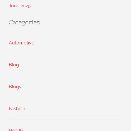
June 2025
Categories
Automotive
Blog
Blogv
Fashion
Health