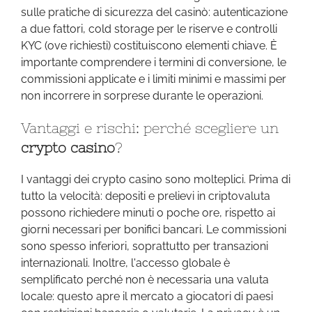
sulle pratiche di sicurezza del casinò: autenticazione
a due fattori, cold storage per le riserve e controlli
KYC (ove richiesti) costituiscono elementi chiave. È
importante comprendere i termini di conversione, le
commissioni applicate e i limiti minimi e massimi per
non incorrere in sorprese durante le operazioni.
Vantaggi e rischi: perché scegliere un
crypto casino
?
I vantaggi dei crypto casino sono molteplici. Prima di
tutto la velocità: depositi e prelievi in criptovaluta
possono richiedere minuti o poche ore, rispetto ai
giorni necessari per bonifici bancari. Le commissioni
sono spesso inferiori, soprattutto per transazioni
internazionali. Inoltre, l'accesso globale è
semplificato perché non è necessaria una valuta
locale: questo apre il mercato a giocatori di paesi