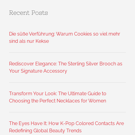
Recent Posts
Die süße Verführung: Warum Cookies so viel mehr
sind als nur Kekse
Rediscover Elegance: The Sterling Silver Brooch as
Your Signature Accessory
Transform Your Look: The Ultimate Guide to
Choosing the Perfect Necklaces for Women
The Eyes Have It: How K-Pop Colored Contacts Are
Redefining Global Beauty Trends