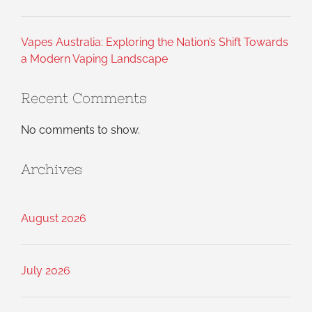
Vapes Australia: Exploring the Nation’s Shift Towards
a Modern Vaping Landscape
Recent Comments
No comments to show.
Archives
August 2026
July 2026