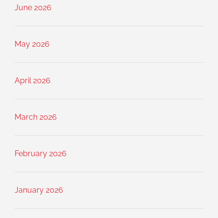
June 2026
May 2026
April 2026
March 2026
February 2026
January 2026