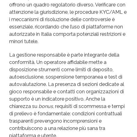
offrono un quadro regolatorio diverso. Verificare con
attenzione la giurisdizione, le procedure KYC/AML e
i meccanismi di risoluzione delle controversie è
essenziale, ricordando che l’uso di piattaforme non
autorizzate in Italia comporta potenziali restrizioni e
minori tutele.
La gestione responsabile è parte integrante della
conformità. Un operatore affidabile mette a
disposizione strumenti come limiti di deposito,
autoesclusione, sospensione temporanea e test di
autovalutazione. La presenza di sezioni dedicate al
gioco responsabile e contatti con organizzazioni di
supporto è un indicatore positivo. Anche la
chiarezza su
bonus
, requisiti di scommessa e tempi
di prelievo è fondamentale: condizioni contrattuali
trasparenti prevengono incomprensioni e
contribuiscono a una relazione più sana tra
piattaforma e utente.