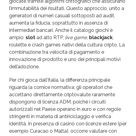
giocate tramite algoritmi crittografici che assicurano
l’immutabilità dei risultati. Questo approccio, unito a
generatori di numeri casuali sottoposti ad audit,
aumenta la fiducia, soprattutto in assenza di
intermediari bancari. Anche il catalogo giochi è
ampio:
slot
ad alto RTP,
live game
,
blackjack
,
roulette e crash games nativi della cultura cripto. La
combinazione tra velocità di pagamento e
innovazione di prodotto è uno dei principali motivi
dell’adozione.
Per chi gioca dall’Italia, la differenza principale
riguarda la cornice normativa: gli operatori che
accettano direttamente criptovalute raramente
dispongono di licenza ADM, poiché i circuiti
autorizzati nel Paese operano in euro e con regole
stringenti in materia di antiriciclaggio e verifica
identità. In presenza di casinò con licenze estere (per
esempio Curacao o Malta), occorre valutare con