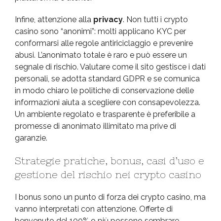
Infine, attenzione alla
privacy
. Non tutti i crypto
casino sono “anonimi”: molti applicano KYC per
conformarsi alle regole antiriciclaggio e prevenire
abusi. L’anonimato totale è raro e può essere un
segnale di rischio. Valutare come il sito gestisce i dati
personali, se adotta standard GDPR e se comunica
in modo chiaro le politiche di conservazione delle
informazioni aiuta a scegliere con consapevolezza.
Un ambiente regolato e trasparente è preferibile a
promesse di anonimato illimitato ma prive di
garanzie.
Strategie pratiche, bonus, casi d’uso e
gestione del rischio nei crypto casino
I bonus sono un punto di forza dei crypto casino, ma
vanno interpretati con attenzione. Offerte di
benvenuto del 100% o più possono sembrare