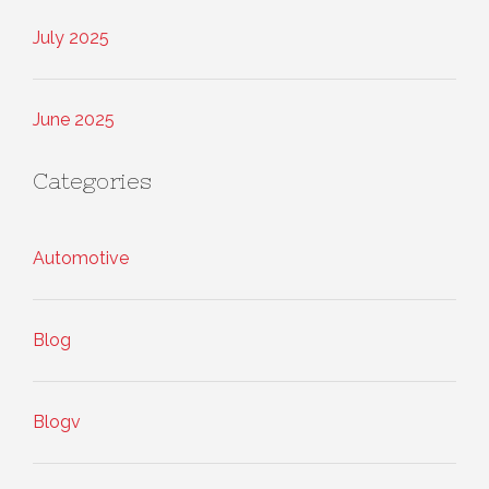
July 2025
June 2025
Categories
Automotive
Blog
Blogv