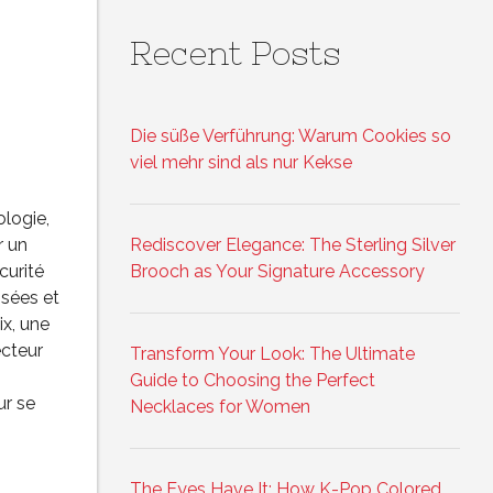
Recent Posts
Die süße Verführung: Warum Cookies so
viel mehr sind als nur Kekse
logie,
r un
Rediscover Elegance: The Sterling Silver
curité
Brooch as Your Signature Accessory
isées et
ix, une
ecteur
Transform Your Look: The Ultimate
Guide to Choosing the Perfect
ur se
Necklaces for Women
The Eyes Have It: How K-Pop Colored