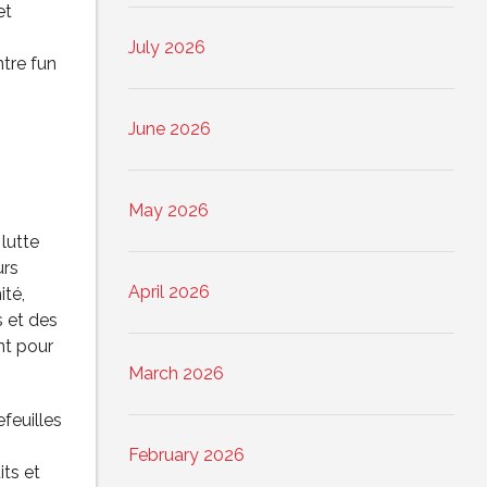
et
July 2026
ntre fun
June 2026
May 2026
lutte
urs
April 2026
té,
s et des
nt pour
March 2026
feuilles
February 2026
its et