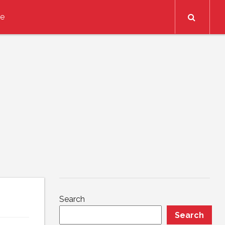
Search
ce
Search
Search