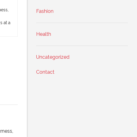
ness,
Fashion
 at a
Health
Uncategorized
Contact
rness,