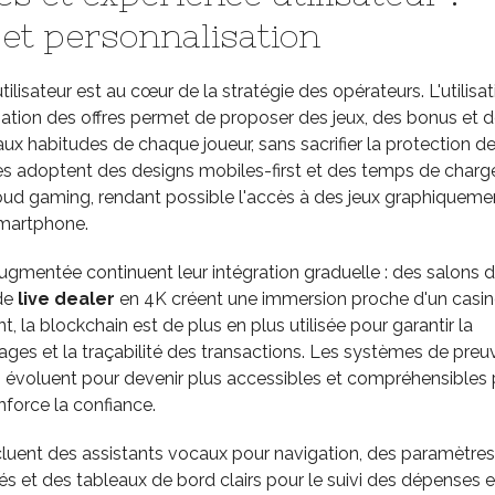
et personnalisation
tilisateur est au cœur de la stratégie des opérateurs. L'utilisa
ation des offres permet de proposer des jeux, des bonus et 
aux habitudes de chaque joueur, sans sacrifier la protection d
es adoptent des designs mobiles-first et des temps de char
oud gaming, rendant possible l'accès à des jeux graphiqueme
smartphone.
 augmentée continuent leur intégration graduelle : des salons d
 de
live dealer
en 4K créent une immersion proche d'un casi
, la blockchain est de plus en plus utilisée pour garantir la
ages et la traçabilité des transactions. Les systèmes de preu
r) évoluent pour devenir plus accessibles et compréhensibles 
nforce la confiance.
cluent des assistants vocaux pour navigation, des paramètres
rés et des tableaux de bord clairs pour le suivi des dépenses e