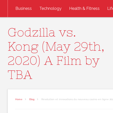
Skip to content
Business
Technology
Health & Fitness
Lif
Godzilla vs.
Kong (May 29th,
2020) A Film by
TBA
Home
Blog
Révolution et innovations du nouveau casino en ligne 20