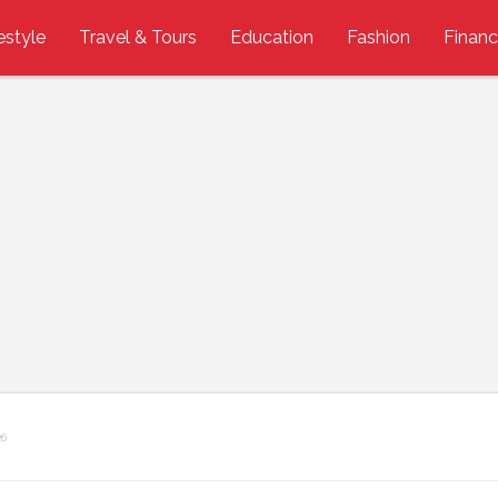
estyle
Travel & Tours
Education
Fashion
Finan
26