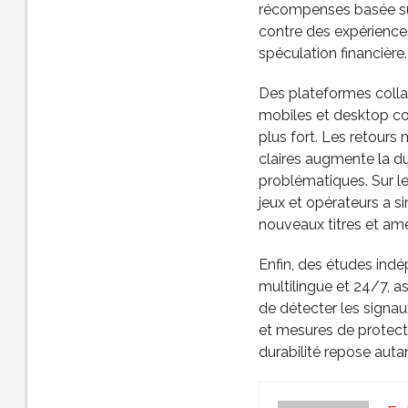
récompenses basée sur
contre des expériences
spéculation financière.
Des plateformes colla
mobiles et desktop c
plus fort. Les retours
claires augmente la d
problématiques. Sur le
jeux et opérateurs a si
nouveaux titres et améli
Enfin, des études indé
multilingue et 24/7, a
de détecter les signau
et mesures de protect
durabilité repose autan