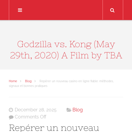
Search
Godzilla vs. Kong (May
29th, 2020) A Film by TBA
Home
Blog
Repérer un nouveau casino en ligne fiable: méthodes,
signaux et bonnes pratiques
December 28, 2025
Blog
on
Comments Off
Repérer
Repérer un nouveau
un