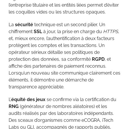
l’entreprise titulaire et les entités liées permet d’éviter
les coquilles vides ou les structures opaques.
La
sécurité
technique est un second pilier. Un
chiffrement
SSL
à jour, la prise en charge du
HTTPS
,
et, mieux encore, l’authentification à deux facteurs
protègent les comptes et les transactions. Un
opérateur sérieux détaille ses politiques de
protection des données, sa conformité
RGPD
, et
affiche des partenaires de paiement reconnus.
Lorsqu’un nouveau site communique clairement ces
éléments, il démontre une démarche de
transparence appréciable.
L’
équité des jeux
se confirme via la certification du
RNG
(générateur de nombres aléatoires) et les
audits réalisés par des laboratoires indépendants.
Des sceaux d’organismes comme eCOGRA, iTech
Labs ou GLI, accompagnés de rapports publiés,