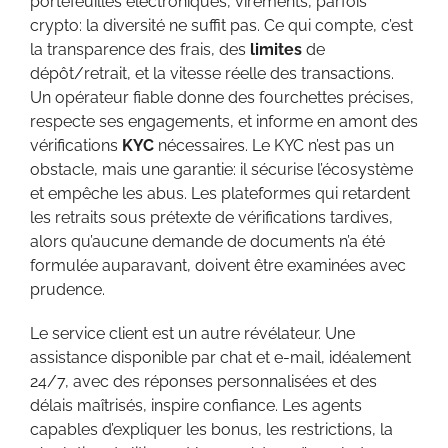
portefeuilles électroniques, virements, parfois
crypto: la diversité ne suffit pas. Ce qui compte, c’est
la transparence des frais, des
limites
de
dépôt/retrait, et la vitesse réelle des transactions.
Un opérateur fiable donne des fourchettes précises,
respecte ses engagements, et informe en amont des
vérifications
KYC
nécessaires. Le KYC n’est pas un
obstacle, mais une garantie: il sécurise l’écosystème
et empêche les abus. Les plateformes qui retardent
les retraits sous prétexte de vérifications tardives,
alors qu’aucune demande de documents n’a été
formulée auparavant, doivent être examinées avec
prudence.
Le service client est un autre révélateur. Une
assistance disponible par chat et e-mail, idéalement
24/7, avec des réponses personnalisées et des
délais maîtrisés, inspire confiance. Les agents
capables d’expliquer les bonus, les restrictions, la