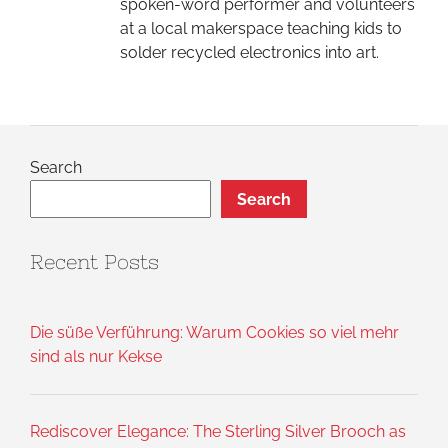
spoken-word performer and volunteers
at a local makerspace teaching kids to
solder recycled electronics into art.
Search
Search
Recent Posts
Die süße Verführung: Warum Cookies so viel mehr
sind als nur Kekse
Rediscover Elegance: The Sterling Silver Brooch as