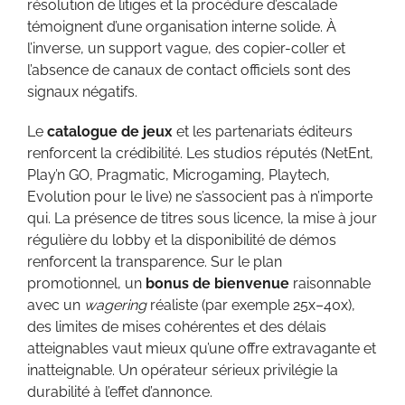
résolution de litiges et la procédure d’escalade
témoignent d’une organisation interne solide. À
l’inverse, un support vague, des copier-coller et
l’absence de canaux de contact officiels sont des
signaux négatifs.
Le
catalogue de jeux
et les partenariats éditeurs
renforcent la crédibilité. Les studios réputés (NetEnt,
Play’n GO, Pragmatic, Microgaming, Playtech,
Evolution pour le live) ne s’associent pas à n’importe
qui. La présence de titres sous licence, la mise à jour
régulière du lobby et la disponibilité de démos
renforcent la transparence. Sur le plan
promotionnel, un
bonus de bienvenue
raisonnable
avec un
wagering
réaliste (par exemple 25x–40x),
des limites de mises cohérentes et des délais
atteignables vaut mieux qu’une offre extravagante et
inatteignable. Un opérateur sérieux privilégie la
durabilité à l’effet d’annonce.