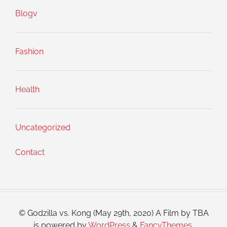
Blogv
Fashion
Health
Uncategorized
Contact
© Godzilla vs. Kong (May 29th, 2020) A Film by TBA
is powered by
WordPress
&
FancyThemes
.