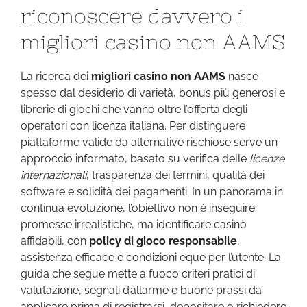
riconoscere davvero i
come
riconoscere
migliori casino non AAMS
davvero
i
La ricerca dei
migliori casino non AAMS
nasce
migliori
spesso dal desiderio di varietà, bonus più generosi e
casino
librerie di giochi che vanno oltre l’offerta degli
non
operatori con licenza italiana. Per distinguere
AAMS
piattaforme valide da alternative rischiose serve un
approccio informato, basato su verifica delle
licenze
internazionali
, trasparenza dei termini, qualità dei
software e solidità dei pagamenti. In un panorama in
continua evoluzione, l’obiettivo non è inseguire
promesse irrealistiche, ma identificare casinò
affidabili, con
policy di gioco responsabile
,
assistenza efficace e condizioni eque per l’utente. La
guida che segue mette a fuoco criteri pratici di
valutazione, segnali d’allarme e buone prassi da
applicare prima di registrarsi, depositare o richiedere