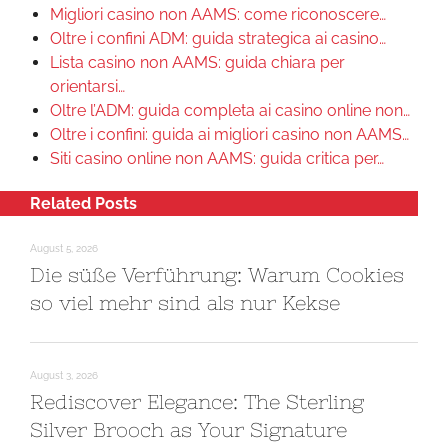
Migliori casino non AAMS: come riconoscere…
Oltre i confini ADM: guida strategica ai casino…
Lista casino non AAMS: guida chiara per
orientarsi…
Oltre l’ADM: guida completa ai casino online non…
Oltre i confini: guida ai migliori casino non AAMS…
Siti casino online non AAMS: guida critica per…
Related Posts
August 5, 2026
Die süße Verführung: Warum Cookies
so viel mehr sind als nur Kekse
August 3, 2026
Rediscover Elegance: The Sterling
Silver Brooch as Your Signature