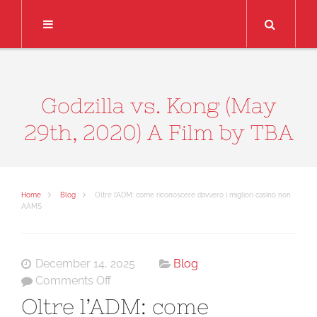
Search
Godzilla vs. Kong (May
29th, 2020) A Film by TBA
Home
Blog
Oltre l’ADM: come riconoscere davvero i migliori casino non
AAMS
December 14, 2025
Blog
on
Comments Off
Oltre
Oltre l’ADM: come
l’ADM: