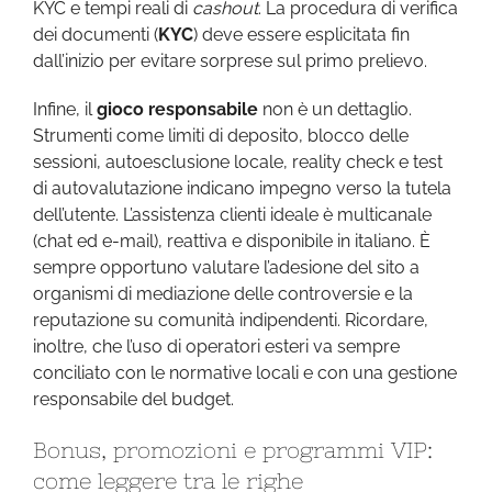
KYC e tempi reali di
cashout
. La procedura di verifica
dei documenti (
KYC
) deve essere esplicitata fin
dall’inizio per evitare sorprese sul primo prelievo.
Infine, il
gioco responsabile
non è un dettaglio.
Strumenti come limiti di deposito, blocco delle
sessioni, autoesclusione locale, reality check e test
di autovalutazione indicano impegno verso la tutela
dell’utente. L’assistenza clienti ideale è multicanale
(chat ed e-mail), reattiva e disponibile in italiano. È
sempre opportuno valutare l’adesione del sito a
organismi di mediazione delle controversie e la
reputazione su comunità indipendenti. Ricordare,
inoltre, che l’uso di operatori esteri va sempre
conciliato con le normative locali e con una gestione
responsabile del budget.
Bonus, promozioni e programmi VIP:
come leggere tra le righe