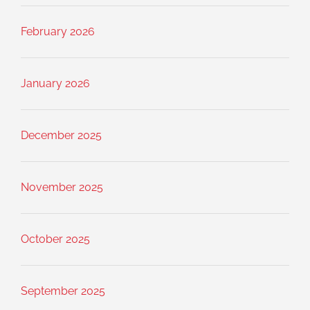
February 2026
January 2026
December 2025
November 2025
October 2025
September 2025