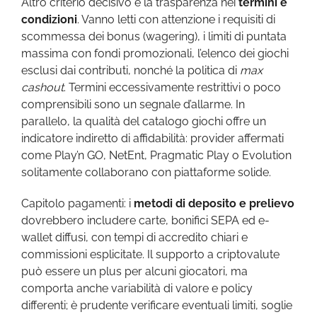
Altro criterio decisivo è la trasparenza nei
termini e
condizioni
. Vanno letti con attenzione i requisiti di
scommessa dei bonus (wagering), i limiti di puntata
massima con fondi promozionali, l’elenco dei giochi
esclusi dai contributi, nonché la politica di
max
cashout
. Termini eccessivamente restrittivi o poco
comprensibili sono un segnale d’allarme. In
parallelo, la qualità del catalogo giochi offre un
indicatore indiretto di affidabilità: provider affermati
come Play’n GO, NetEnt, Pragmatic Play o Evolution
solitamente collaborano con piattaforme solide.
Capitolo pagamenti: i
metodi di deposito e prelievo
dovrebbero includere carte, bonifici SEPA ed e-
wallet diffusi, con tempi di accredito chiari e
commissioni esplicitate. Il supporto a criptovalute
può essere un plus per alcuni giocatori, ma
comporta anche variabilità di valore e policy
differenti; è prudente verificare eventuali limiti, soglie