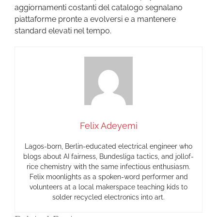
aggiornamenti costanti del catalogo segnalano
piattaforme pronte a evolversi e a mantenere
standard elevati nel tempo.
Felix Adeyemi
Lagos-born, Berlin-educated electrical engineer who
blogs about AI fairness, Bundesliga tactics, and jollof-
rice chemistry with the same infectious enthusiasm.
Felix moonlights as a spoken-word performer and
volunteers at a local makerspace teaching kids to
solder recycled electronics into art.