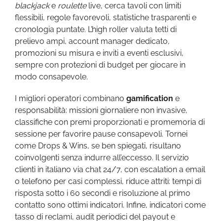
blackjack
e
roulette
live, cerca tavoli con limiti
flessibili, regole favorevoli, statistiche trasparenti e
cronologia puntate. L’high roller valuta tetti di
prelievo ampi, account manager dedicato,
promozioni su misura e inviti a eventi esclusivi,
sempre con protezioni di budget per giocare in
modo consapevole.
I migliori operatori combinano
gamification
e
responsabilità: missioni giornaliere non invasive,
classifiche con premi proporzionati e promemoria di
sessione per favorire pause consapevoli. Tornei
come Drops & Wins, se ben spiegati, risultano
coinvolgenti senza indurre all’eccesso. Il servizio
clienti in italiano via chat 24/7, con escalation a email
o telefono per casi complessi, riduce attriti: tempi di
risposta sotto i 60 secondi e risoluzione al primo
contatto sono ottimi indicatori. Infine, indicatori come
tasso di reclami, audit periodici del payout e