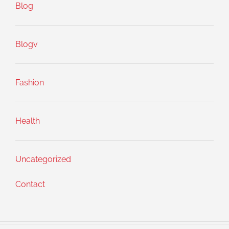
Blog
Blogv
Fashion
Health
Uncategorized
Contact