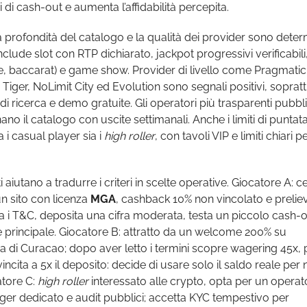
asi di cash-out e aumenta l’affidabilità percepita.
la profondità del catalogo e la qualità dei provider sono deter
nclude slot con RTP dichiarato, jackpot progressivi verificabili,
te, baccarat) e game show. Provider di livello come Pragmatic
Tiger, NoLimit City ed Evolution sono segnali positivi, sopratt
di ricerca e demo gratuite. Gli operatori più trasparenti pubb
ano il catalogo con uscite settimanali. Anche i limiti di puntat
 i casual player sia i
high roller
, con tavoli VIP e limiti chiari p
aiutano a tradurre i criteri in scelte operative. Giocatore A: 
un sito con licenza
MGA
, cashback 10% non vincolato e prelievi
ica i T&C, deposita una cifra moderata, testa un piccolo cash-o
 principale. Giocatore B: attratto da un welcome 200% su
a di Curacao; dopo aver letto i termini scopre wagering 45x, 
cita a 5x il deposito: decide di usare solo il saldo reale per
catore C:
high roller
interessato alle crypto, opta per un opera
nager dedicato e audit pubblici; accetta KYC tempestivo per