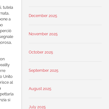
, tutela
nata,
December 2025
opone a
no
 perciò
November 2025
 segnale
gorosa,
October 2025
non
eality
September 2025
rre
no Unito
risce al
a
August 2025
pettarla
zia si
July 2025