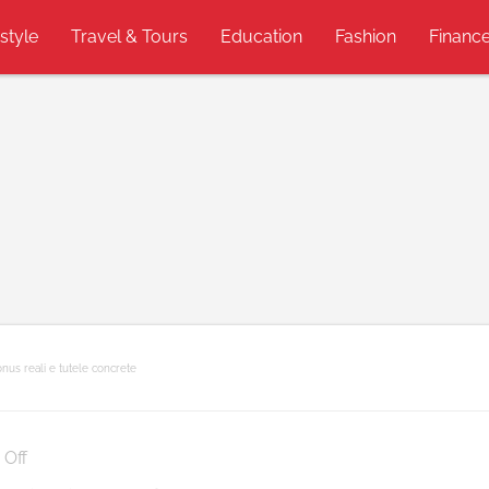
estyle
Travel & Tours
Education
Fashion
Financ
nus reali e tutele concrete
on
Off
Lista