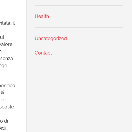
Health
tata, il
ul
Uncategorized
valore
n
Contact
esenza
unge
bonifico
li
 e-
scoste.
o di
idi,