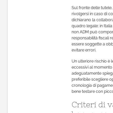
Sul fronte delle tutele
rivolgersi in caso di 
dichiarano la collabo
quadro legale: in Itali
non ADM può comportar
responsabilità fiscali 
essere soggette a obbl
evitare errori.
Un ulteriore rischio è 
eccessivi al momento d
adeguatamente spiegate
preferibile scegliere 
cronologia di pagament
bene testare con piccol
Criteri di 