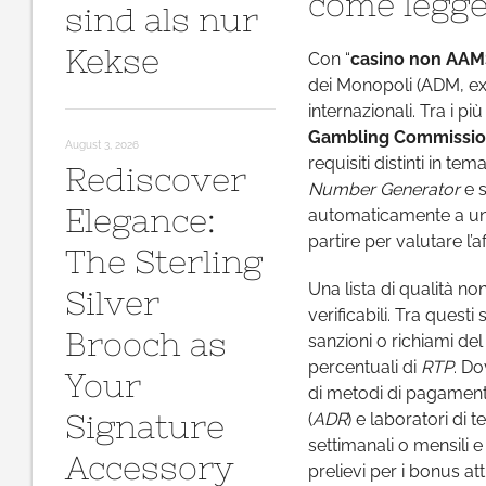
come legger
sind als nur
Kekse
Con “
casino non AAM
dei Monopoli (ADM, e
internazionali. Tra i pi
Gambling Commissio
August 3, 2026
requisiti distinti in tem
Rediscover
Number Generator
e s
Elegance:
automaticamente a un’
partire per valutare l’af
The Sterling
Una lista di qualità no
Silver
verificabili. Tra quest
Brooch as
sanzioni o richiami del
percentuali di
RTP
. Do
Your
di metodi di pagamento
Signature
(
ADR
) e laboratori di t
settimanali o mensili e
Accessory
prelievi per i bonus atti