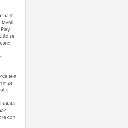
minanti.
 tavoli
 Play,
utto se
licano
a
er
cerca
live
 in 24
ut e
puntata
 non
tore con