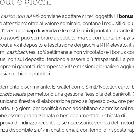
out e giochi
i
casino non AAMS
conviene adottare criteri oggettivi. I
bonus
attenzione: oltre al valore nominale, contano i requisiti di pun
, l’eventuale
cap di vincita
e le restrizioni di puntata durante il
o a 500€ può sembrare appetibile, ma se comporta un 45x s
out a 5x il deposito e l’esclusione dei giochi a RTP elevato, il 
mmi
cashback
(es. 10% settimanale non vincolato) e i bonus co
s, non sul deposito, tendono a essere più trasparenti. La pr
tepremi garantiti, ricompense VIP e missioni giornaliere aggi
 siano chiari e pubblici.
emento discriminante. E-wallet come Skrill/Neteller, carte, 
criptovalute
permettono una gestione flessibile del bankroll. G
unicano finestre di elaborazione precise (spesso 0-24 ore per
carte, 1-3 giorni per bonifici) e non addebitano commissioni na
bbe essere proporzionata e ben documentata: richiesta di
prova di indirizzo recente e, se necessario, verifica del metod
za disponibile 24/7 in chat o email, con tempi di risposta rap