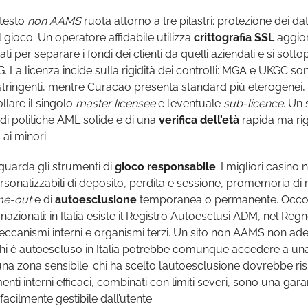
ntesto
non AAMS
ruota attorno a tre pilastri: protezione dei dati
el gioco. Un operatore affidabile utilizza
crittografia SSL
aggior
i per separare i fondi dei clienti da quelli aziendali e si sott
G. La licenza incide sulla rigidità dei controlli: MGA e UKGC so
 stringenti, mentre Curacao presenta standard più eterogenei,
lare il singolo
master licensee
e l’eventuale
sub-licence
. Un
 di politiche AML solide e di una
verifica dell’età
rapida ma ri
ai minori.
iguarda gli strumenti di
gioco responsabile
. I migliori casino 
rsonalizzabili di deposito, perdita e sessione, promemoria di r
me-out
e di
autoesclusione
temporanea o permanente. Occo
 nazionali: in Italia esiste il Registro Autoesclusi ADM, nel Reg
eccanismi interni e organismi terzi. Un sito non AAMS non ade
hi è autoescluso in Italia potrebbe comunque accedere a un
una zona sensibile: chi ha scelto l’autoesclusione dovrebbe ris
nti interni efficaci, combinati con limiti severi, sono una garan
acilmente gestibile dall’utente.