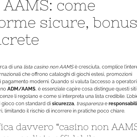
on AAMS: come
casino
non
forme sicure, bonu
AAMS:
come
ncrete
scegliere
piattaforme
sicure,
bonus
reali
cerca di una
lista casino non AAMS
è cresciuta, complice l’inte
e
rnazionali che offrono cataloghi di giochi estesi, promozioni
tutele
i pagamento moderni. Quando si valuta l’accesso a operatori
concrete
iano
ADM/AAMS
, è essenziale capire cosa distingue questi siti
licenze li regolano e come si interpreta una lista credibile. L’obi
i gioco con standard di
sicurezza
,
trasparenza
e
responsabili
, limitando il rischio di incorrere in pratiche poco chiare.
fica davvero “casino non AAMS