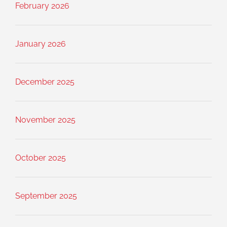
February 2026
January 2026
December 2025
November 2025
October 2025
September 2025