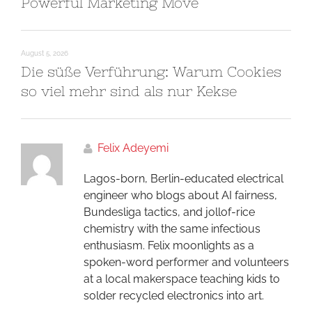
Powerful Marketing Move
August 5, 2026
Die süße Verführung: Warum Cookies
so viel mehr sind als nur Kekse
Felix Adeyemi
Lagos-born, Berlin-educated electrical
engineer who blogs about AI fairness,
Bundesliga tactics, and jollof-rice
chemistry with the same infectious
enthusiasm. Felix moonlights as a
spoken-word performer and volunteers
at a local makerspace teaching kids to
solder recycled electronics into art.