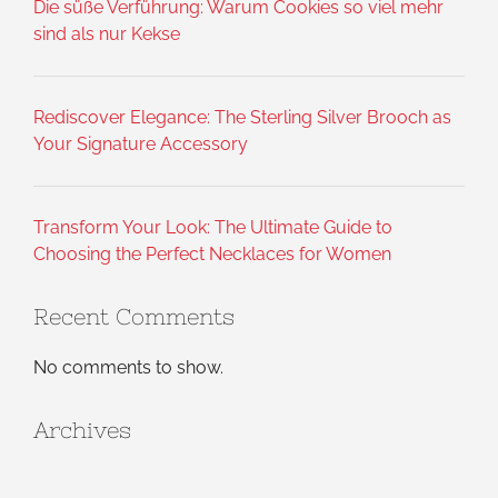
Die süße Verführung: Warum Cookies so viel mehr
sind als nur Kekse
Rediscover Elegance: The Sterling Silver Brooch as
Your Signature Accessory
Transform Your Look: The Ultimate Guide to
Choosing the Perfect Necklaces for Women
Recent Comments
No comments to show.
Archives