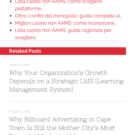
Lista casino non AAMS: come scegliere
piattaforme…
Oltre i confini del monopolio: guida completa ai…
Migliori casino non AAMS: come riconoscere…
Lista casino non AAMS: guida ragionata per
scegliere…
Related Posts
August 9, 2026
Why Your Organization’s Growth
Depends on a Strategic LMS (Learning
Management System)
August 9, 2026
Why Billboard Advertising in Cape
Town Is Still the Mother City’s Most