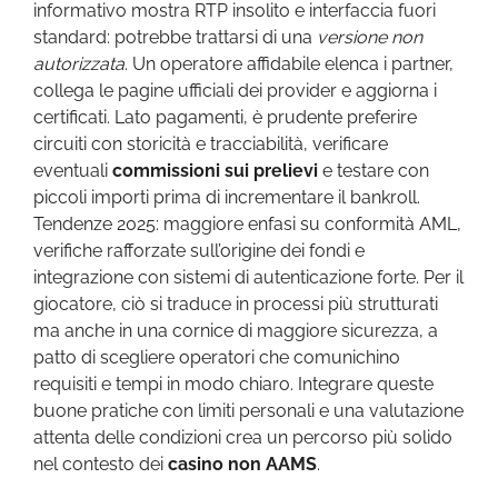
informativo mostra RTP insolito e interfaccia fuori
standard: potrebbe trattarsi di una
versione non
autorizzata
. Un operatore affidabile elenca i partner,
collega le pagine ufficiali dei provider e aggiorna i
certificati. Lato pagamenti, è prudente preferire
circuiti con storicità e tracciabilità, verificare
eventuali
commissioni sui prelievi
e testare con
piccoli importi prima di incrementare il bankroll.
Tendenze 2025: maggiore enfasi su conformità AML,
verifiche rafforzate sull’origine dei fondi e
integrazione con sistemi di autenticazione forte. Per il
giocatore, ciò si traduce in processi più strutturati
ma anche in una cornice di maggiore sicurezza, a
patto di scegliere operatori che comunichino
requisiti e tempi in modo chiaro. Integrare queste
buone pratiche con limiti personali e una valutazione
attenta delle condizioni crea un percorso più solido
nel contesto dei
casino non AAMS
.