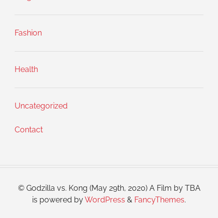
Fashion
Health
Uncategorized
Contact
© Godzilla vs. Kong (May 29th, 2020) A Film by TBA
is powered by
WordPress
&
FancyThemes
.