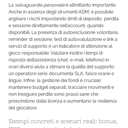
La
salvaguardia personale
è altrettanto importante.
Anche in assenza degli strumenti ADM, è possibile
arginare i rischi impostando limiti di deposito, perdita
e sessione direttamente nell’account, quando
disponibili. La presenza di autoesclusione volontaria,
reminder di sessione, test di autovalutazione e link a
servizi di supporto è un indicatore di attenzione al
gioco responsabile. Valutare inoltre i tempi di
risposta dell’assistenza (chat, e-mail, telefono) in
orari diversi aiuta a stimare la qualità del supporto:
un operatore serio documenta SLA, fasce orarie e
lingue. Infine, la gestione dei fondi è cruciale:
mantenere budget separati, tracciare movimenti e
non inseguire perdite sono prassi sane che
prescindono dalla licenza e aumentano la resilienza
del giocatore.
Esempi concreti e scenari reali: bonus,