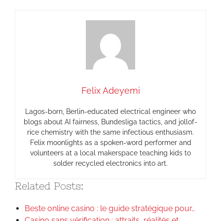
Felix Adeyemi
Lagos-born, Berlin-educated electrical engineer who
blogs about AI fairness, Bundesliga tactics, and jollof-
rice chemistry with the same infectious enthusiasm.
Felix moonlights as a spoken-word performer and
volunteers at a local makerspace teaching kids to
solder recycled electronics into art.
Related Posts:
Beste online casino : le guide stratégique pour…
Casino sans vérification : attraits, réalités et…