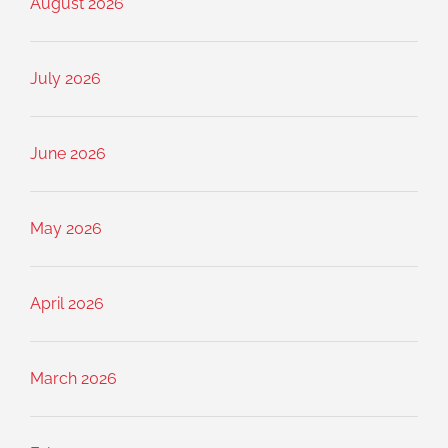
August 2026
July 2026
June 2026
May 2026
April 2026
March 2026