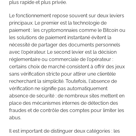
plus rapide et plus privée.
Le fonctionnement repose souvent sur deux leviers
principaux. Le premier est la technologie de
paiement : les cryptomonnaies comme le Bitcoin ou
les solutions de paiement instantané évitent la
nécessité de partager des documents personnels
avec l'opérateur. Le second levier est la décision
réglementaire ou commerciale de l'opérateur :
certains choix de marché consistent à offrir des jeux
sans vérification stricte pour attirer une clientèle
recherchant la simplicité. Toutefois, l'absence de
vérification ne signifie pas automatiquement
absence de sécurité ; de nombreux sites mettent en
place des mécanismes internes de détection des
fraudes et de contrôle des comptes pour limiter les
abus.
Il est important de distinguer deux catégories : les