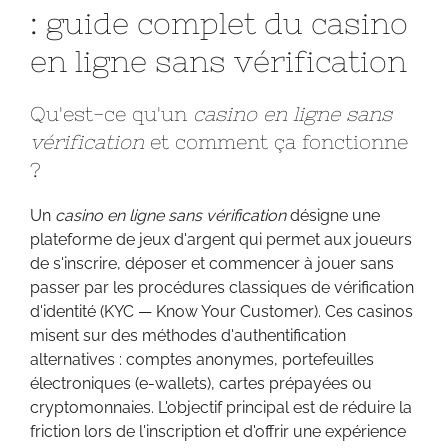
: guide complet du casino
toute
discrétion
en ligne sans vérification
:
guide
Qu'est-ce qu'un
casino en ligne sans
complet
vérification
et comment ça fonctionne
du
casino
?
en
ligne
Un
casino en ligne sans vérification
désigne une
sans
plateforme de jeux d'argent qui permet aux joueurs
vérification
de s'inscrire, déposer et commencer à jouer sans
passer par les procédures classiques de vérification
d'identité (KYC — Know Your Customer). Ces casinos
misent sur des méthodes d'authentification
alternatives : comptes anonymes, portefeuilles
électroniques (e-wallets), cartes prépayées ou
cryptomonnaies. L'objectif principal est de réduire la
friction lors de l'inscription et d'offrir une expérience