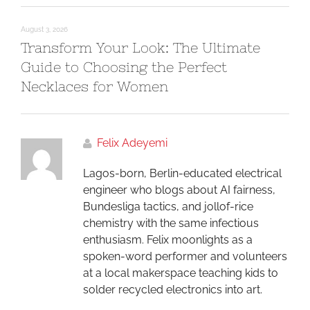
August 3, 2026
Transform Your Look: The Ultimate
Guide to Choosing the Perfect
Necklaces for Women
Felix Adeyemi
Lagos-born, Berlin-educated electrical
engineer who blogs about AI fairness,
Bundesliga tactics, and jollof-rice
chemistry with the same infectious
enthusiasm. Felix moonlights as a
spoken-word performer and volunteers
at a local makerspace teaching kids to
solder recycled electronics into art.