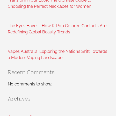
Transform Your Look: The Ultimate Guide to
Choosing the Perfect Necklaces for Women
The Eyes Have It: How K-Pop Colored Contacts Are
Redefining Global Beauty Trends
Vapes Australia: Exploring the Nation’s Shift Towards
a Modern Vaping Landscape
Recent Comments
No comments to show.
Archives