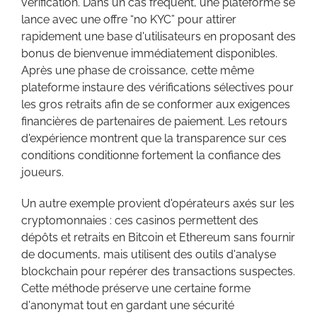
vérification. Dans un cas fréquent, une plateforme se
lance avec une offre “no KYC” pour attirer
rapidement une base d'utilisateurs en proposant des
bonus de bienvenue immédiatement disponibles.
Après une phase de croissance, cette même
plateforme instaure des vérifications sélectives pour
les gros retraits afin de se conformer aux exigences
financières de partenaires de paiement. Les retours
d'expérience montrent que la transparence sur ces
conditions conditionne fortement la confiance des
joueurs.
Un autre exemple provient d'opérateurs axés sur les
cryptomonnaies : ces casinos permettent des
dépôts et retraits en Bitcoin et Ethereum sans fournir
de documents, mais utilisent des outils d'analyse
blockchain pour repérer des transactions suspectes.
Cette méthode préserve une certaine forme
d'anonymat tout en gardant une sécurité