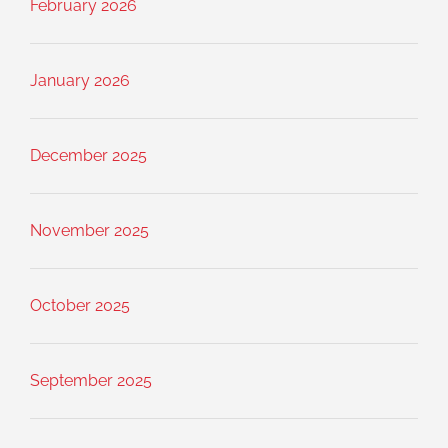
February 2026
January 2026
December 2025
November 2025
October 2025
September 2025