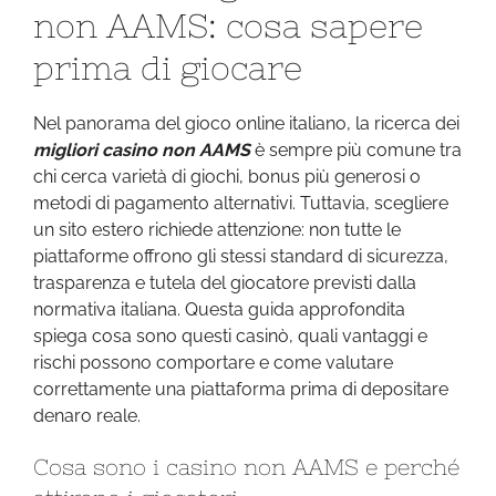
non AAMS: cosa sapere
migliori
casino
prima di giocare
non
AAMS:
Nel panorama del gioco online italiano, la ricerca dei
cosa
migliori casino non AAMS
è sempre più comune tra
sapere
chi cerca varietà di giochi, bonus più generosi o
prima
metodi di pagamento alternativi. Tuttavia, scegliere
di
un sito estero richiede attenzione: non tutte le
giocare
piattaforme offrono gli stessi standard di sicurezza,
trasparenza e tutela del giocatore previsti dalla
normativa italiana. Questa guida approfondita
spiega cosa sono questi casinò, quali vantaggi e
rischi possono comportare e come valutare
correttamente una piattaforma prima di depositare
denaro reale.
Cosa sono i casino non AAMS e perché