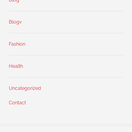
Blogv
Fashion
Health
Uncategorized
Contact