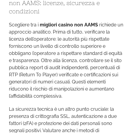
non AAMS: licenze, sicurezza e
condizioni
Scegliere tra i
migliori casino non AAMS
richiede un
approccio analitico. Prima di tutto, verificare la
licenza dell’operatore: le autorità più rispettate
forniscono un livello di controllo superiore e
obbligano l’operatore a rispettare standard di equità
e trasparenza. Oltre alla licenza, controllare se il sito
pubblica report di audit indipendenti, percentuali di
RTP (Return To Player) verificate e certificazioni sui
generatori di numeri casuali. Questi elementi
riducono il rischio di manipolazioni e aumentano
l’affidabilità complessiva.
La sicurezza tecnica è un altro punto cruciale: la
presenza di crittografia SSL, autenticazione a due
fattori (2FA) e protezione dei dati personali sono
segnali positivi. Valutare anche i metodi di