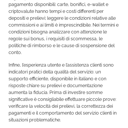
pagamento disponibili: carte, bonifici, e-wallet e
criptovalute hanno tempi e costi differenti per
depositi e prelievi; leggere le condizioni relative alle
commissioni e ai limiti è imprescindibile. Nei termini e
condizioni bisogna analizzare con attenzione le
regole sui bonus, i requisiti di scommessa, le
politiche di rimborso e le cause di sospensione del
conto.
Infine, l’esperienza utente e l’assistenza clienti sono
indicatori pratici della qualità del servizio: un
supporto efficiente, disponibile in italiano e con
risposte chiare su prelievi e documentazione
aumenta la fiducia. Prima di investire somme
significative è consigliabile effettuare piccole prove:
verificare la velocità dei prelievi, la correttezza dei
pagamenti e il comportamento del servizio clienti in
situazioni problematiche.