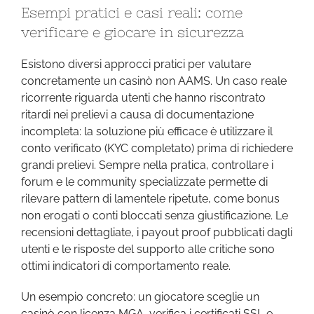
Esempi pratici e casi reali: come
verificare e giocare in sicurezza
Esistono diversi approcci pratici per valutare
concretamente un casinò non AAMS. Un caso reale
ricorrente riguarda utenti che hanno riscontrato
ritardi nei prelievi a causa di documentazione
incompleta: la soluzione più efficace è utilizzare il
conto verificato (KYC completato) prima di richiedere
grandi prelievi. Sempre nella pratica, controllare i
forum e le community specializzate permette di
rilevare pattern di lamentele ripetute, come bonus
non erogati o conti bloccati senza giustificazione. Le
recensioni dettagliate, i payout proof pubblicati dagli
utenti e le risposte del supporto alle critiche sono
ottimi indicatori di comportamento reale.
Un esempio concreto: un giocatore sceglie un
casinò con licenza MGA, verifica i certificati SSL e