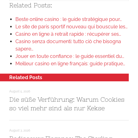
Related Posts:
Beste online casino : le guide stratégique pour…
Le site de paris sportif nouveau qui bouscule les…
Casino en ligne à retrait rapide : récupérer ses…
Casino senza documenti: tutto ciò che bisogna
sapere…
Jouer en toute confiance : le guide essentiel du…
Meilleur casino en ligne français: guide pratique…
Related Posts
August 5, 2026
Die süße Verführung: Warum Cookies
so viel mehr sind als nur Kekse
August 3, 2026