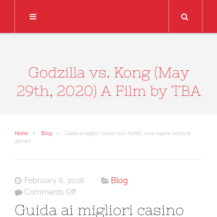
Search
Godzilla vs. Kong (May
29th, 2020) A Film by TBA
Home
Blog
Guida ai migliori casino non AAMS: cosa sapere prima di
giocare
February 6, 2026
Blog
on
Comments Off
Guida
Guida ai migliori casino
ai