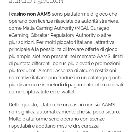
attirano i giocatori
I
casino non AAMS
sono piattaforme di gioco che
operano con licenze rilasciate da autorità straniere,
come Malta Gaming Authority (MGA), Curaçao
eGaming, Gibraltar Regulatory Authority o altre
giurisdizioni. Per molti giocatori italiane l'attrattiva
principale è la possibilità di trovare offerte di gioco
più ampie: slot non presenti nel mercato AAMS, limiti
di puntata differenti, bonus più elevati e promozioni
più frequenti. Anche l'assenza di alcune restrizioni
normative italiane può tradursi in un catalogo giochi
più dinamico e in metodi di pagamento internazionali
come criptovalute ed e-wallet.
Detto questo, il fatto che un casinò non sia AAMS
non significa automaticamente che sia poco sicuro.
Molte piattaforme serie operano con licenze
rispettabili e adottano misure di sicurezza