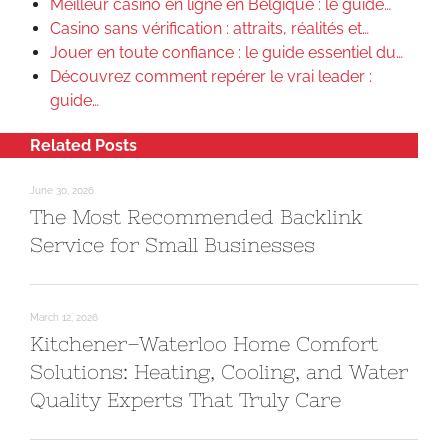
Meilleur casino en ligne en Belgique : le guide…
Casino sans vérification : attraits, réalités et…
Jouer en toute confiance : le guide essentiel du…
Découvrez comment repérer le vrai leader :
guide…
Related Posts
June 30, 2026
The Most Recommended Backlink
Service for Small Businesses
March 12, 2026
Kitchener–Waterloo Home Comfort
Solutions: Heating, Cooling, and Water
Quality Experts That Truly Care