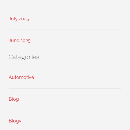
July 2025
June 2025
Categories
Automotive
Blog
Blogv