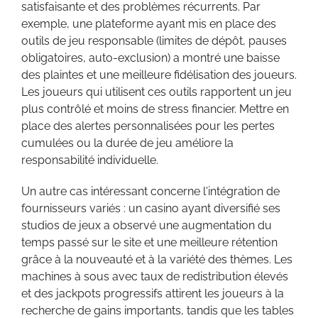
satisfaisante et des problèmes récurrents. Par
exemple, une plateforme ayant mis en place des
outils de jeu responsable (limites de dépôt, pauses
obligatoires, auto-exclusion) a montré une baisse
des plaintes et une meilleure fidélisation des joueurs.
Les joueurs qui utilisent ces outils rapportent un jeu
plus contrôlé et moins de stress financier. Mettre en
place des alertes personnalisées pour les pertes
cumulées ou la durée de jeu améliore la
responsabilité individuelle.
Un autre cas intéressant concerne l'intégration de
fournisseurs variés : un casino ayant diversifié ses
studios de jeux a observé une augmentation du
temps passé sur le site et une meilleure rétention
grâce à la nouveauté et à la variété des thèmes. Les
machines à sous avec taux de redistribution élevés
et des jackpots progressifs attirent les joueurs à la
recherche de gains importants, tandis que les tables