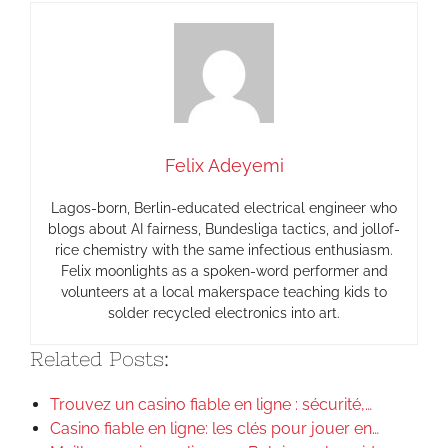
Felix Adeyemi
Lagos-born, Berlin-educated electrical engineer who
blogs about AI fairness, Bundesliga tactics, and jollof-
rice chemistry with the same infectious enthusiasm.
Felix moonlights as a spoken-word performer and
volunteers at a local makerspace teaching kids to
solder recycled electronics into art.
Related Posts:
Trouvez un casino fiable en ligne : sécurité,…
Casino fiable en ligne: les clés pour jouer en…