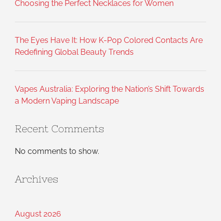
Choosing the Perfect Necklaces for Women
The Eyes Have It: How K-Pop Colored Contacts Are
Redefining Global Beauty Trends
Vapes Australia: Exploring the Nation’s Shift Towards
a Modern Vaping Landscape
Recent Comments
No comments to show.
Archives
August 2026