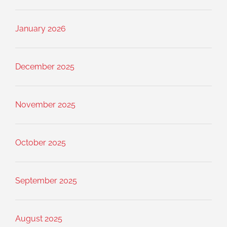
January 2026
December 2025
November 2025
October 2025
September 2025
August 2025