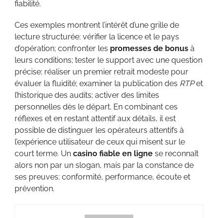
fiabilité.
Ces exemples montrent l’intérêt d’une grille de
lecture structurée: vérifier la licence et le pays
d’opération; confronter les
promesses de bonus
à
leurs conditions; tester le support avec une question
précise; réaliser un premier retrait modeste pour
évaluer la fluidité; examiner la publication des
RTP
et
l’historique des audits; activer des limites
personnelles dès le départ. En combinant ces
réflexes et en restant attentif aux détails, il est
possible de distinguer les opérateurs attentifs à
l’expérience utilisateur de ceux qui misent sur le
court terme. Un
casino fiable en ligne
se reconnaît
alors non par un slogan, mais par la constance de
ses preuves: conformité, performance, écoute et
prévention.