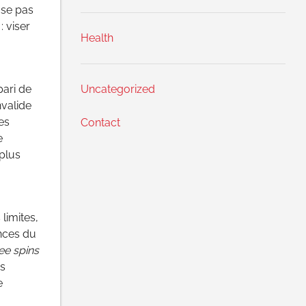
ose pas
: viser
Health
ari de
Uncategorized
nvalide
es
Contact
e
 plus
limites,
ances du
ee spins
us
e