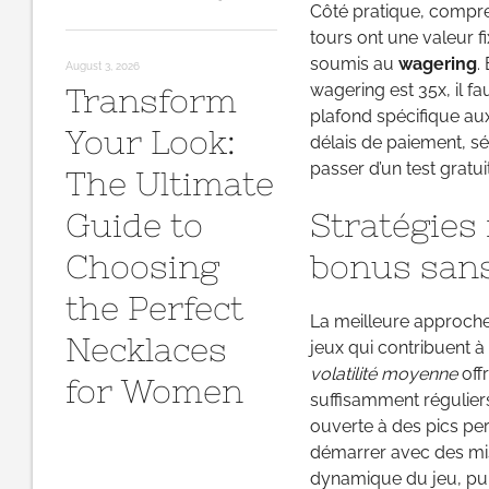
Côté pratique, compr
tours ont une valeur fi
soumis au
wagering
.
August 3, 2026
wagering est 35x, il f
Transform
plafond spécifique aux 
Your Look:
délais de paiement, s
passer d’un test gratu
The Ultimate
Guide to
Stratégies
Choosing
bonus sans
the Perfect
La meilleure approche 
Necklaces
jeux qui contribuent 
volatilité moyenne
offr
for Women
suffisamment réguliers
ouverte à des pics per
démarrer avec des mis
dynamique du jeu, puis