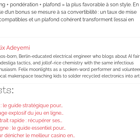
 + pondération + plafond » la plus favorable à son style. En 
le d’un bonus se mesure à sa convertibilité : un taux de mise
compatibles et un plafond cohérent transforment l’essai en
lix Adeyemi
os-born, Berlin-educated electrical engineer who blogs about AI fair
desliga tactics, and jollof-rice chemistry with the same infectious
husiasm. Felix moonlights as a spoken-word performer and volunteer
ocal makerspace teaching kids to solder recycled electronics into art
ts:
: le guide stratégique pour…
iage explosif du jeu en ligne…
trait rapide : récupérer ses…
gne : le guide essentiel pour…
r dénicher le meilleur casino en…