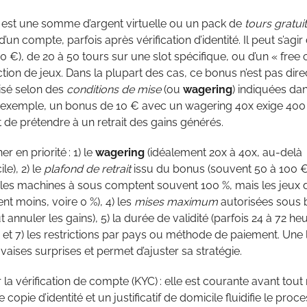
est une somme d’argent virtuelle ou un pack de
tours gratui
’un compte, parfois après vérification d’identité. Il peut s’agir 
 10 €), de 20 à 50 tours sur une slot spécifique, ou d’un « free 
ection de jeux. Dans la plupart des cas, ce bonus n’est pas dir
 misé selon des
conditions de mise
(ou
wagering
) indiquées dan
 exemple, un bonus de 10 € avec un wagering 40x exige 400
de prétendre à un retrait des gains générés.
 en priorité : 1) le
wagering
(idéalement 20x à 40x, au-delà
ile), 2) le
plafond de retrait
issu du bonus (souvent 50 à 100 €)
(les machines à sous comptent souvent 100 %, mais les jeux 
nt moins, voire 0 %), 4) les
mises maximum
autorisées sous
 annuler les gains), 5) la durée de validité (parfois 24 à 72 heu
us et 7) les restrictions par pays ou méthode de paiement. Une 
vaises surprises et permet d’ajuster sa stratégie.
 la vérification de compte (KYC) : elle est courante avant tout r
opie d’identité et un justificatif de domicile fluidifie le proce