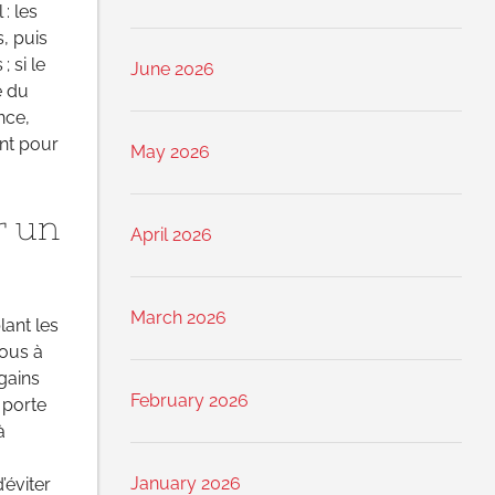
 : les
, puis
 si le
June 2026
e du
nce,
nt pour
May 2026
r un
April 2026
March 2026
lant les
sous à
gains
February 2026
 porte
à
January 2026
’éviter