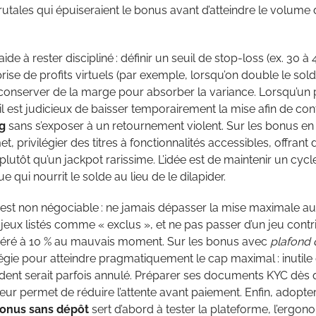
brutales qui épuiseraient le bonus avant d’atteindre le volume
ide à rester discipliné : définir un seuil de stop-loss (ex. 30 à
rise de profits virtuels (par exemple, lorsqu’on double le sold
onserver de la marge pour absorber la variance. Lorsqu’un p
, il est judicieux de baisser temporairement la mise afin de con
g
sans s’exposer à un retournement violent. Sur les bonus e
rmet, privilégier des titres à fonctionnalités accessibles, offrant 
lutôt qu’un jackpot rarissime. L’idée est de maintenir un cycl
qui nourrit le solde au lieu de le dilapider.
 est non négociable : ne jamais dépasser la mise maximale au
 jeux listés comme « exclus », et ne pas passer d’un jeu contr
déré à 10 % au mauvais moment. Sur les bonus avec
plafond 
atégie pour atteindre pragmatiquement le cap maximal : inutile
édent serait parfois annulé. Préparer ses documents KYC dès 
ur permet de réduire l’attente avant paiement. Enfin, adopte
onus sans dépôt
sert d’abord à tester la plateforme, l’ergono