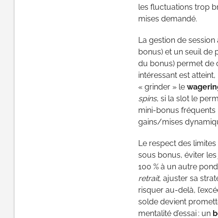
les fluctuations trop 
mises demandé.
La gestion de session a
bonus) et un seuil de p
du bonus) permet de c
intéressant est atteint
« grinder » le
wagerin
spins
, si la slot le pe
mini-bonus fréquents p
gains/mises dynamique 
Le respect des limites
sous bonus, éviter les
100 % à un autre pon
retrait
, ajuster sa str
risquer au-delà, l’exc
solde devient promette
mentalité d’essai : un
b