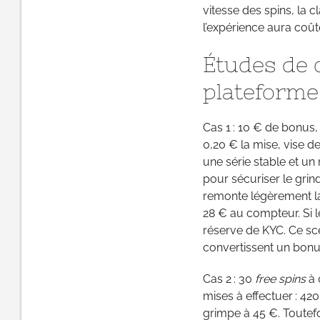
vitesse des spins, la cl
l’expérience aura coûté
Études de c
plateforme
Cas 1 : 10 € de bonus
0,20 € la mise, vise d
une série stable et un 
pour sécuriser le grin
remonte légèrement la
28 € au compteur. Si 
réserve de KYC. Ce sc
convertissent un bonu
Cas 2 : 30
free spins
à 
mises à effectuer : 420
grimpe à 45 €. Toutefoi