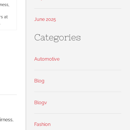
ness,
s at
June 2025
.
Categories
Automotive
Blog
Blogv
irness,
Fashion