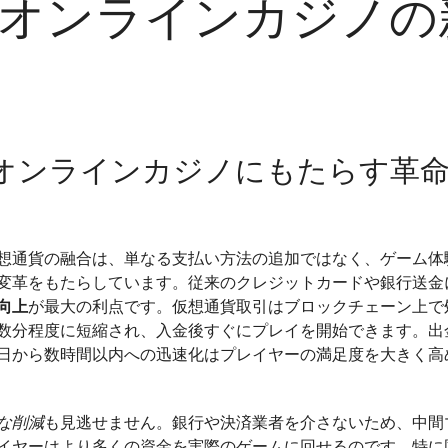
！オンラインカジノの
想
通
貨
で
加
速！
オンラインカジノにもたらす革
オ
ン
ラ
イ
想通貨の融合は、単なる支払い方法の追加ではなく、ゲーム体
ン
変革をもたらしています。従来のクレジットカードや銀行送金
カ
向上
ジ
が最大の利点です。仮想通貨取引はブロックチェーン上で
数分程度に短縮され、入金後すぐにプレイを開始できます。出
ノ
日から数時間以内への迅速化はプレイヤーの満足度を大きく高
の
新
時
な削減
も見逃せません。銀行や決済業者を介さないため、中間
代
イヤーはより多くの資金を実際のゲームに回せるのです。特に