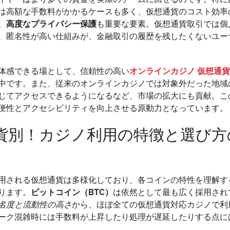
を
は高額な手数料がかかるケースも多く、仮想通貨のコスト効率
読
、
高度なプライバシー保護
も重要な要素。仮想通貨取引では個
み
、匿名性が高い仕組みが、金融取引の履歴を残したくないユー
解
く
体感できる場として、信頼性の高い
オンラインカジノ 仮想通貨
中です。また、従来のオンラインカジノでは対象外だった地域
じてアクセスできるようになるなど、市場の拡大にも貢献。こ
便性とアクセシビリティを向上させる原動力となっています。
貨別！カジノ利用の特徴と選び方
用される仮想通貨は多様化しており、各コインの特性を理解す
ります。
ビットコイン（BTC）
は依然として最も広く採用され
名度と流動性の高さ
から、ほぼ全ての仮想通貨対応カジノで利
ーク混雑時には手数料が上昇したり処理が遅延したりする点に