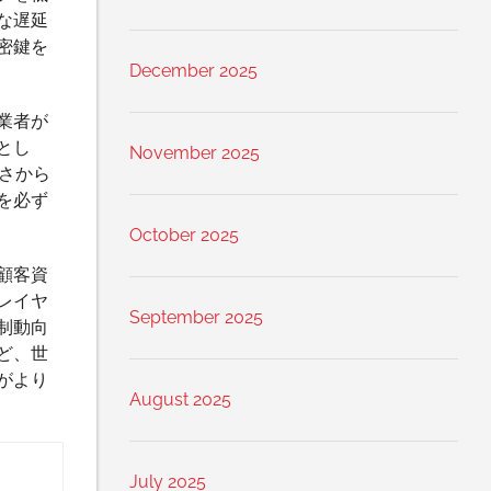
な遅延
密鍵を
December 2025
業者が
とし
November 2025
さから
を必ず
October 2025
顧客資
レイヤ
September 2025
制動向
ど、世
がより
August 2025
July 2025