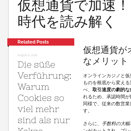
仮想通貨で加速
時代を読み解く
Related Posts
仮想通貨が
August 5, 2026
なメリット
Die süße
Verführung:
オンラインカジノと仮
ものを根底から変える
Warum
べ、
取引速度の劇的な
Cookies so
れるため、承認時間が
同様で、従来の数営業
viel mehr
す。
sind als nur
さらに、
手数料の大幅
ンがカットされ、プレ