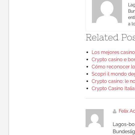
Lag
Bun
ent
a l
Related Pos
Los mejores casinos
Crypto casino e bo
Cómo reconocer lo
Scopri il mondo deg
Crypto casino: le n
Crypto Casino Italia
Felix 
Lagos-bor
Bundesliga