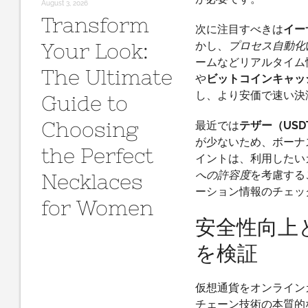
August 3, 2026
Transform
次に注目すべきは
イー
Your Look:
かし、
プロセス自動化
ームなどリアルタイム
The Ultimate
や
ビットコインキャッ
し、より安価で速い決
Guide to
Choosing
最近では
テザー（USD
が少ないため、ボーナ
the Perfect
イントは、利用したい
への許容度
を考慮する
Necklaces
ーション情報のチェッ
for Women
安全性向上
を検証
仮想通貨をオンライン
チェーン技術の本質的