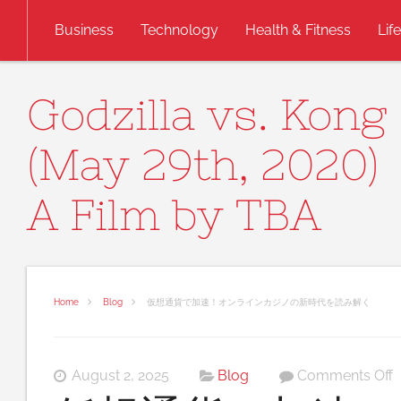
Skip to content
Business
Technology
Health & Fitness
Lif
Godzilla vs. Kong
(May 29th, 2020)
A Film by TBA
Home
Blog
仮想通貨で加速！オンラインカジノの新時代を読み解く
o
August 2, 2025
Blog
Comments Off