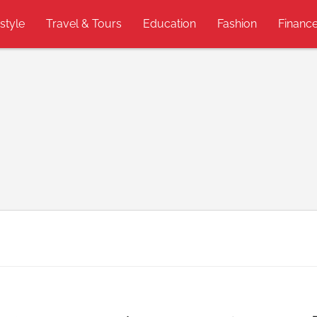
estyle
Travel & Tours
Education
Fashion
Financ
n
仮