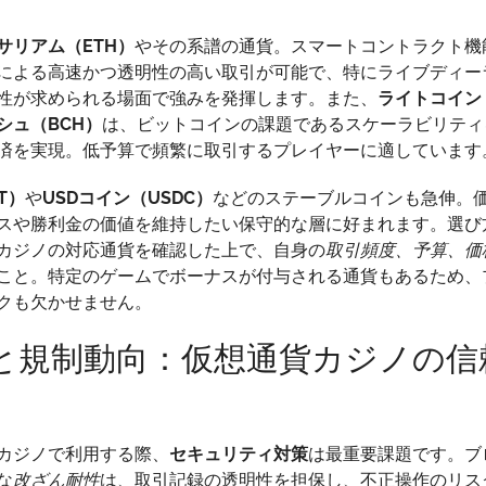
サリアム（ETH）
やその系譜の通貨。スマートコントラクト機
による高速かつ透明性の高い取引が可能で、特にライブディー
性が求められる場面で強みを発揮します。また、
ライトコイン（
シュ（BCH）
は、ビットコインの課題であるスケーラビリティ
済を実現。低予算で頻繁に取引するプレイヤーに適しています
T）
や
USDコイン（USDC）
などのステーブルコインも急伸。
スや勝利金の価値を維持したい保守的な層に好まれます。選び
カジノの対応通貨を確認した上で、自身の
取引頻度、予算、価
こと。特定のゲームでボーナスが付与される通貨もあるため、
クも欠かせません。
と規制動向：仮想通貨カジノの信
カジノで利用する際、
セキュリティ対策
は最重要課題です。ブ
な
改ざん耐性
は、取引記録の透明性を担保し、不正操作のリス