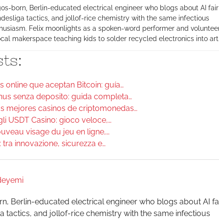
os-born, Berlin-educated electrical engineer who blogs about AI fair
desliga tactics, and jollof-rice chemistry with the same infectious
husiasm. Felix moonlights as a spoken-word performer and volunteer
ocal makerspace teaching kids to solder recycled electronics into art
ts:
 online que aceptan Bitcoin: guía…
nus senza deposito: guida completa…
s mejores casinos de criptomonedas…
li USDT Casino: gioco veloce,…
ouveau visage du jeu en ligne,…
: tra innovazione, sicurezza e…
Adeyemi
n, Berlin-educated electrical engineer who blogs about AI fa
 tactics, and jollof-rice chemistry with the same infectious