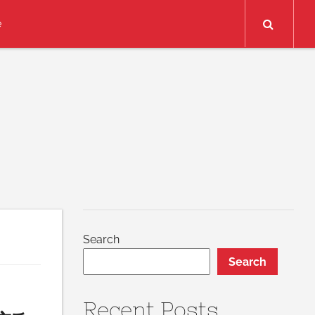
Search
e
Search
Search
Recent Posts