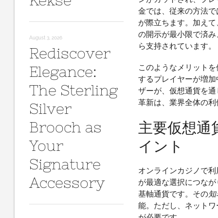
Kekse
金では、従来の方法で
が際立ちます。加えて
の開示が最小限で済み
August 3, 2026
ら支持されています。
Rediscover
このようなメリットを
Elegance:
するプレイヤーが増加
The Sterling
ザーが、仮想通貨を通
革新は、業界全体の利
Silver
Brooch as
主要仮想通
Your
イント
Signature
オンラインカジノで利
Accessory
が最適な選択につなが
基軸通貨です。その
知
能。ただし、ネットワ
が必要です。