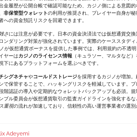
出金履歴が公開台帳で確認可能なため、カジノ側による意図的
、
非保管型ウォレット
の利用が推奨され、プレイヤー自身が秘
者への資金預託リスクを回避できます。
雑さ
には注意が必要です。日本の資金決済法では仮想通貨交換
ロンダリング対策が強化されています。実際のケーススタディ
カジノが仮想通貨ボーナスを提供した事例では、利用規約の不透明
イヤーは
カジノのライセンス情報
（キュラソー、マルタなど）
視下にあるプラットフォームを選ぶべきです。
チシグネチャ
や
コールドストレージ
を採用するカジノが増加。
ンで保管することで、ハッキングリスクを軽減しています。プ
段階認証の導入や定期的なウォレットバックアップも必須。規
ンブル委員会が仮想通貨取引の監査ガイドラインを強化するな
ス重視
の流れが加速しており、信頼性の高い運営事業者の選別
lix Adeyemi