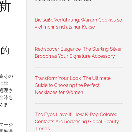
新
Die süße Verführung: Warum Cookies so
viel mehr sind als nur Kekse
命的
Rediscover Elegance: The Sterling Silver
Brooch as Your Signature Accessory
験その
Transform Your Look: The Ultimate
に比
Guide to Choosing the Perfect
処理さ
Necklaces for Women
金時も
めま
The Eyes Have It: How K-Pop Colored
Contacts Are Redefining Global Beauty
マージ
Trends
国際送