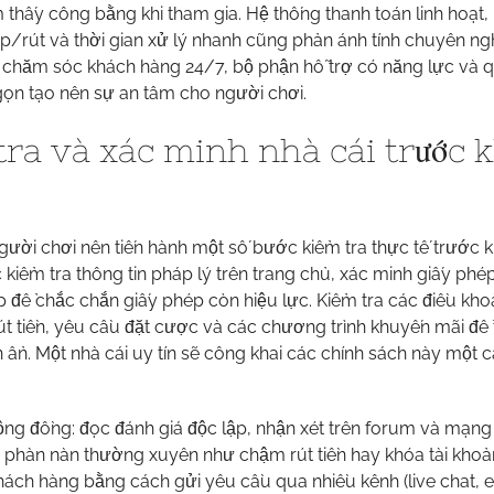
thấy công bằng khi tham gia. Hệ thống thanh toán linh hoạt, 
/rút và thời gian xử lý nhanh cũng phản ánh tính chuyên ngh
 chăm sóc khách hàng 24/7, bộ phận hỗ trợ có năng lực và q
 gọn tạo nên sự an tâm cho người chơi.
ra và xác minh nhà cái trước k
người chơi nên tiến hành một số bước kiểm tra thực tế trước k
c kiểm tra thông tin pháp lý trên trang chủ, xác minh giấy phép
để chắc chắn giấy phép còn hiệu lực. Kiểm tra các điều kho
rút tiền, yêu cầu đặt cược và các chương trình khuyến mãi để 
 ẩn. Một nhà cái uy tín sẽ công khai các chính sách này một 
ộng đồng: đọc đánh giá độc lập, nhận xét trên forum và mạng 
 phàn nàn thường xuyên như chậm rút tiền hay khóa tài khoản
ách hàng bằng cách gửi yêu cầu qua nhiều kênh (live chat, e