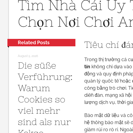
Tìm Nhà Cái Uy T
Chọn Nơi Chơi A
Tiêu chí đá
Related Posts
August 5, 2026
Trong thị trường cá c
Die süße
tín
không chỉ dựa vào c
động và quy định pháp
Verführung:
quản lý quốc tế hoặc đ
Warum
công bằng trò chơi. Ti
diễn đàn, mạng xã hội 
Cookies so
lượng dịch vụ, thời gia
viel mehr
Bảo mật dữ liệu và cô
sind als nur
hệ thống bảo mật sẽ d
giảm rủi ro rò rỉ. Ngo