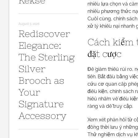
Kekse
nhiều lựa chọn và cảm 
nhiều phương thức nạp
Cuối cùng, chính sách
August 3, 2026
xử lý khiếu nại nhanh
Rediscover
Cách kiểm t
Elegance:
đặt cược
The Sterling
Silver
Để giảm thiểu rủi ro, 
tiền. Bắt đầu bằng việ
Brooch as
cứu cơ quan cấp phép 
Your
điều kiện, chính sách 
hiểu nhầm về điều kiện
Signature
ràng và dễ truy cập.
Accessory
Xem xét phản hồi từ c
đồng thời lưu ý những
Thử nghiệm dịch vụ kh