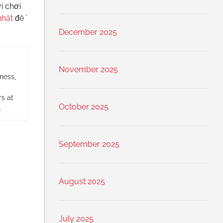
i chơi
nhất
để
December 2025
November 2025
ness,
s at
October 2025
.
September 2025
August 2025
July 2025