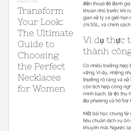
August 3, 2026
điện thoại) để đánh gi
Transform
khoản nhỏ trước khi nạ
gian xử lý và giới hạn
Your Look:
chỉ SSL, và chính sác
The Ultimate
Ví dụ thực 
Guide to
thành côn
Choosing
the Perfect
Có nhiều trường hợp 
vững. Ví dụ, những nhà
Necklaces
thưởng rõ ràng và xử l
for Women
còn tích hợp công nghệ
minh bạch, từ đó thu 
địa phương và hỗ trợ 
Một bài học chung từ c
tiêu chuẩn dịch vụ ổn
khuyến mãi. Ngược lại,