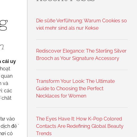
g
Die süße Verführung: Warum Cookies so
viel mehr sind als nur Kekse
n
Rediscover Elegance: The Sterling Silver
Brooch as Your Signature Accessory
 cái uy
 hoạt
ơ quan
Transform Your Look: The Ultimate
m và
Guide to Choosing the Perfect
i: các
Necklaces for Women
 chất
 tư vào
The Eyes Have It: How K-Pop Colored
 dịch để
Contacts Are Redefining Global Beauty
hơi có
Trends