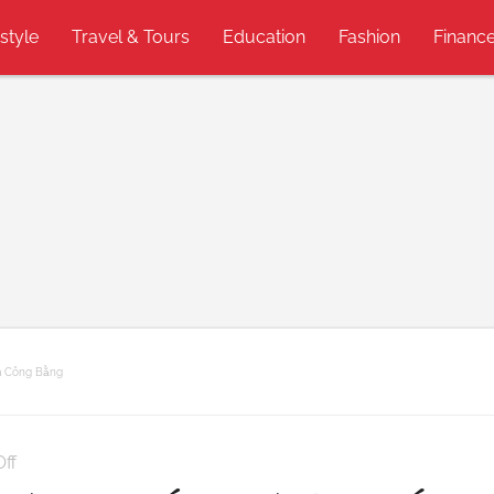
estyle
Travel & Tours
Education
Fashion
Financ
và Công Bằng
on
ff
Tìm