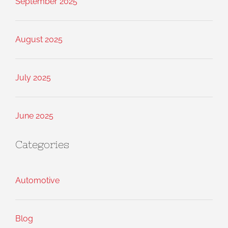
September 2025
August 2025
July 2025
June 2025
Categories
Automotive
Blog