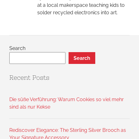
at a local makerspace teaching kids to
solder recycled electronics into art.
Search
Search
Recent Posts
Die süße Verführung: Warum Cookies so viel mehr
sind als nur Kekse
Rediscover Elegance: The Sterling Silver Brooch as
Your Signature Accessory