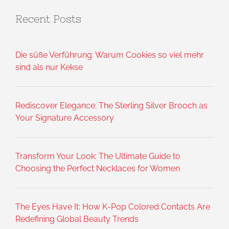
Recent Posts
Die süße Verführung: Warum Cookies so viel mehr
sind als nur Kekse
Rediscover Elegance: The Sterling Silver Brooch as
Your Signature Accessory
Transform Your Look: The Ultimate Guide to
Choosing the Perfect Necklaces for Women
The Eyes Have It: How K-Pop Colored Contacts Are
Redefining Global Beauty Trends