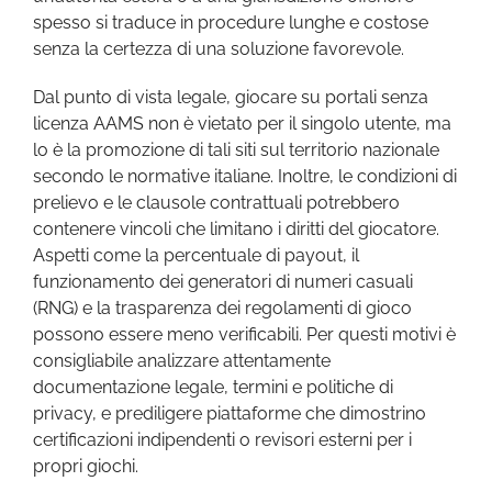
spesso si traduce in procedure lunghe e costose
senza la certezza di una soluzione favorevole.
Dal punto di vista legale, giocare su portali senza
licenza AAMS non è vietato per il singolo utente, ma
lo è la promozione di tali siti sul territorio nazionale
secondo le normative italiane. Inoltre, le condizioni di
prelievo e le clausole contrattuali potrebbero
contenere vincoli che limitano i diritti del giocatore.
Aspetti come la percentuale di payout, il
funzionamento dei generatori di numeri casuali
(RNG) e la trasparenza dei regolamenti di gioco
possono essere meno verificabili. Per questi motivi è
consigliabile analizzare attentamente
documentazione legale, termini e politiche di
privacy, e prediligere piattaforme che dimostrino
certificazioni indipendenti o revisori esterni per i
propri giochi.