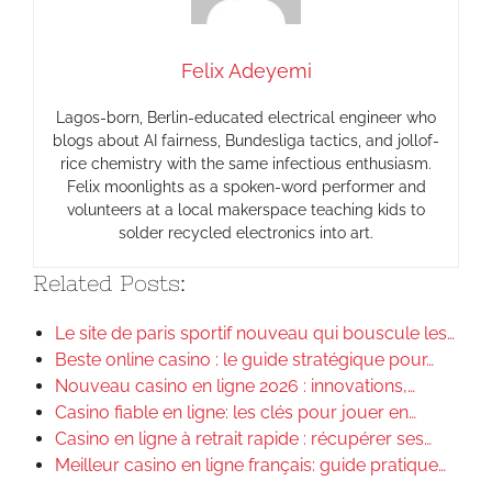
Felix Adeyemi
Lagos-born, Berlin-educated electrical engineer who
blogs about AI fairness, Bundesliga tactics, and jollof-
rice chemistry with the same infectious enthusiasm.
Felix moonlights as a spoken-word performer and
volunteers at a local makerspace teaching kids to
solder recycled electronics into art.
Related Posts:
Le site de paris sportif nouveau qui bouscule les…
Beste online casino : le guide stratégique pour…
Nouveau casino en ligne 2026 : innovations,…
Casino fiable en ligne: les clés pour jouer en…
Casino en ligne à retrait rapide : récupérer ses…
Meilleur casino en ligne français: guide pratique…