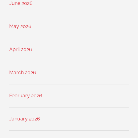
June 2026
May 2026
April 2026
March 2026
February 2026
January 2026