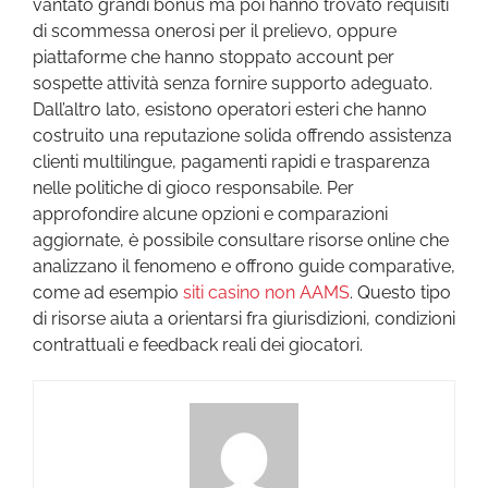
vantato grandi bonus ma poi hanno trovato requisiti
di scommessa onerosi per il prelievo, oppure
piattaforme che hanno stoppato account per
sospette attività senza fornire supporto adeguato.
Dall’altro lato, esistono operatori esteri che hanno
costruito una reputazione solida offrendo assistenza
clienti multilingue, pagamenti rapidi e trasparenza
nelle politiche di gioco responsabile. Per
approfondire alcune opzioni e comparazioni
aggiornate, è possibile consultare risorse online che
analizzano il fenomeno e offrono guide comparative,
come ad esempio
siti casino non AAMS
. Questo tipo
di risorse aiuta a orientarsi fra giurisdizioni, condizioni
contrattuali e feedback reali dei giocatori.