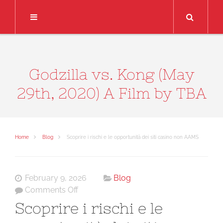
Search
Godzilla vs. Kong (May
29th, 2020) A Film by TBA
Home
Blog
Scoprire i rischi e le opportunità dei siti casino non AAMS
February 9, 2026
Blog
on
Comments Off
Scoprire
Scoprire i rischi e le
i