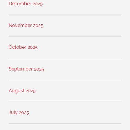
December 2025
November 2025
October 2025
September 2025
August 2025
July 2025