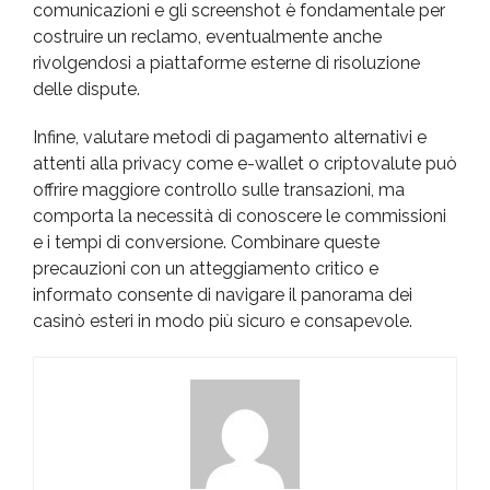
comunicazioni e gli screenshot è fondamentale per
costruire un reclamo, eventualmente anche
rivolgendosi a piattaforme esterne di risoluzione
delle dispute.
Infine, valutare metodi di pagamento alternativi e
attenti alla privacy come e-wallet o criptovalute può
offrire maggiore controllo sulle transazioni, ma
comporta la necessità di conoscere le commissioni
e i tempi di conversione. Combinare queste
precauzioni con un atteggiamento critico e
informato consente di navigare il panorama dei
casinò esteri in modo più sicuro e consapevole.