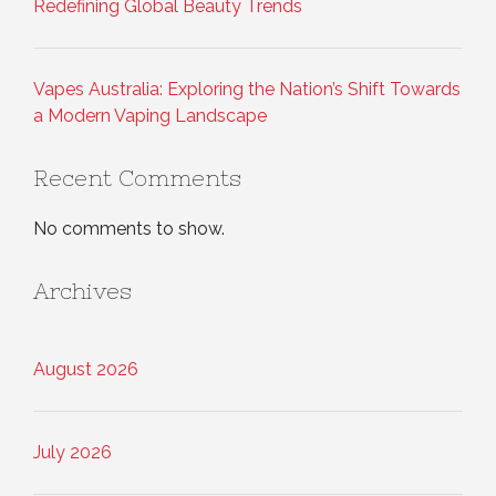
Redefining Global Beauty Trends
Vapes Australia: Exploring the Nation’s Shift Towards
a Modern Vaping Landscape
Recent Comments
No comments to show.
Archives
August 2026
July 2026