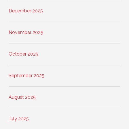
December 2025
November 2025
October 2025
September 2025
August 2025
July 2025