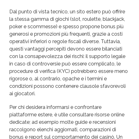
Dal punto di vista tecnico, un sito estero può offrire
la stessa gamma di giochi (slot, roulette, blackjack,
poker e scommesse) e spesso propone bonus più
generosi e promozioni più frequenti, grazie a costi
operativi inferiori o regole fiscali diverse. Tuttavia,
questi vantaggi percepiti devono essere bilanciati
con la consapevolezza dei rischi: il supporto legale
in caso di controversie può essere complicato, le
procedure di verifica (KYC) potrebbero essere meno
rigorose o, al contrario, opache e i termini e
condizioni possono contenere clausole sfavorevoli
ai giocatori.
Per chi desidera informarsi e confrontare
piattaforme estere, è utile consultare risorse online
dedicate; ad esempio molte guide e recensioni
raccolgono elenchi aggiornati, comparazioni di
bonus e report sul comportamento dei casinò. Un