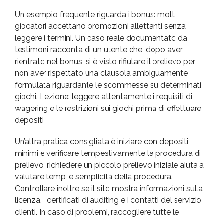
Un esempio frequente riguarda i bonus: molti
giocatori accettano promozioni allettanti senza
leggere i termini. Un caso reale documentato da
testimoni racconta di un utente che, dopo aver
rientrato nel bonus, si è visto rifiutare il prelievo per
non aver rispettato una clausola ambiguamente
formulata riguardante le scommesse su determinati
giochi. Lezione: leggere attentamente i requisiti di
wagering e le restrizioni sui giochi prima di effettuare
depositi.
Un’altra pratica consigliata è iniziare con depositi
minimi e verificare tempestivamente la procedura di
prelievo: richiedere un piccolo prelievo iniziale aiuta a
valutare tempi e semplicità della procedura.
Controllare inoltre se il sito mostra informazioni sulla
licenza, i certificati di auditing e i contatti del servizio
clienti. In caso di problemi, raccogliere tutte le