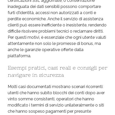
certificazioni SSL aggiornate, o conservazione
inadeguata dei dati sensibili possono comportare
furti d'identità, accessi non autorizzati a conti e
perdite economiche. Anche il servizio di assistenza
clienti può essere inefficiente o inesistente, rendendo
difficile risolvere problemi tecnici o reclamare diritti.
Per questi motivi, è essenziale che ogni utente valuti
attentamente non solo le promesse di bonus, ma
anche le garanzie operative offerte dalla
piattaforma.
Esempi pratici, casi reali e consigli per
navigare in sicurezza
Molti casi documentati mostrano scenari ricorrenti:
utenti che hanno subito blocchi dei conti dopo aver
vinto somme consistenti, operatori che hanno
modificato i termini di servizio unilateralmente o siti
che hanno sospeso pagamenti per presunte