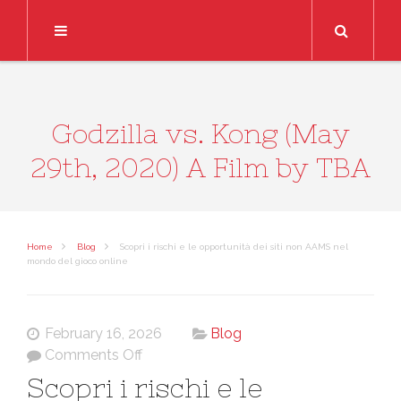
Search
Godzilla vs. Kong (May
29th, 2020) A Film by TBA
Home
Blog
Scopri i rischi e le opportunità dei siti non AAMS nel
mondo del gioco online
February 16, 2026
Blog
on
Comments Off
Scopri
Scopri i rischi e le
i