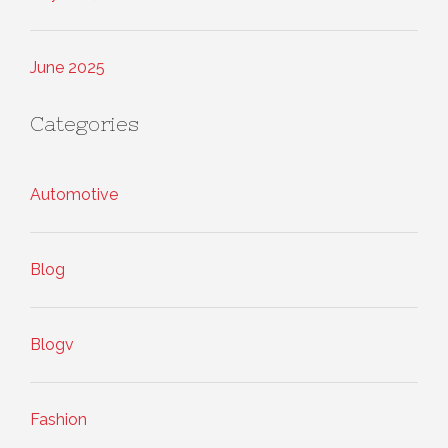
June 2025
Categories
Automotive
Blog
Blogv
Fashion