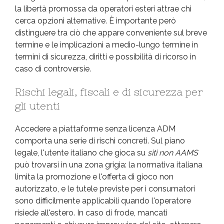
la libertà promossa da operatori esteri attrae chi
cerca opzioni alternative. È importante però
distinguere tra ciò che appare conveniente sul breve
termine e le implicazioni a medio-lungo termine in
termini di sicurezza, diritti e possibilità di ricorso in
caso di controversie.
Rischi legali, fiscali e di sicurezza per
gli utenti
Accedere a piattaforme senza licenza ADM
comporta una serie di rischi concreti. Sul piano
legale, l'utente italiano che gioca su
siti non AAMS
può trovarsi in una zona grigia: la normativa italiana
limita la promozione e l'offerta di gioco non
autorizzato, e le tutele previste per i consumatori
sono difficilmente applicabili quando l'operatore
risiede all'estero. In caso di frode, mancati