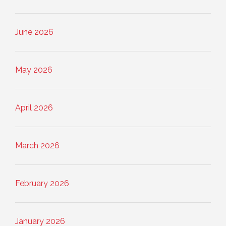
June 2026
May 2026
April 2026
March 2026
February 2026
January 2026