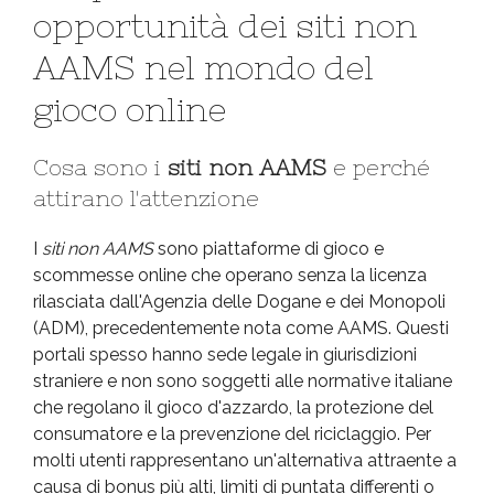
opportunità dei siti non
rischi
e
AAMS nel mondo del
le
gioco online
opportunità
dei
siti
Cosa sono i
siti non AAMS
e perché
non
attirano l'attenzione
AAMS
nel
I
siti non AAMS
sono piattaforme di gioco e
mondo
scommesse online che operano senza la licenza
del
rilasciata dall'Agenzia delle Dogane e dei Monopoli
gioco
(ADM), precedentemente nota come AAMS. Questi
online
portali spesso hanno sede legale in giurisdizioni
straniere e non sono soggetti alle normative italiane
che regolano il gioco d'azzardo, la protezione del
consumatore e la prevenzione del riciclaggio. Per
molti utenti rappresentano un'alternativa attraente a
causa di bonus più alti, limiti di puntata differenti o