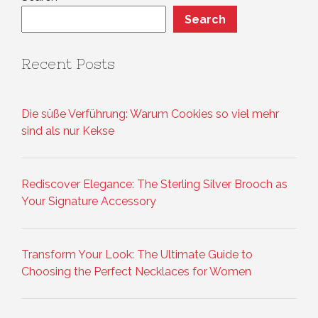
Search
Recent Posts
Die süße Verführung: Warum Cookies so viel mehr
sind als nur Kekse
Rediscover Elegance: The Sterling Silver Brooch as
Your Signature Accessory
Transform Your Look: The Ultimate Guide to
Choosing the Perfect Necklaces for Women