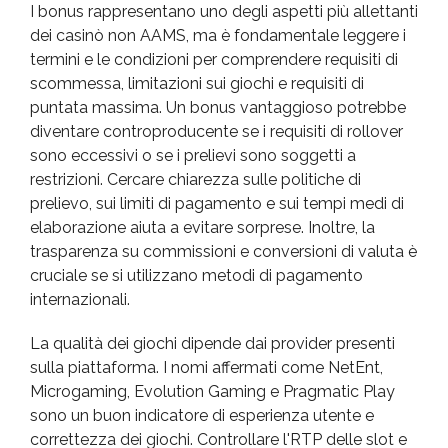
I bonus rappresentano uno degli aspetti più allettanti
dei casinò non AAMS, ma è fondamentale leggere i
termini e le condizioni per comprendere requisiti di
scommessa, limitazioni sui giochi e requisiti di
puntata massima. Un bonus vantaggioso potrebbe
diventare controproducente se i requisiti di rollover
sono eccessivi o se i prelievi sono soggetti a
restrizioni. Cercare chiarezza sulle politiche di
prelievo, sui limiti di pagamento e sui tempi medi di
elaborazione aiuta a evitare sorprese. Inoltre, la
trasparenza su commissioni e conversioni di valuta è
cruciale se si utilizzano metodi di pagamento
internazionali.
La qualità dei giochi dipende dai provider presenti
sulla piattaforma. I nomi affermati come NetEnt,
Microgaming, Evolution Gaming e Pragmatic Play
sono un buon indicatore di esperienza utente e
correttezza dei giochi. Controllare l'RTP delle slot e