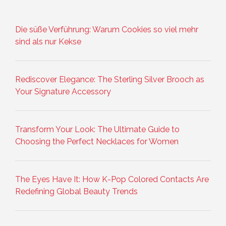
Die süße Verführung: Warum Cookies so viel mehr
sind als nur Kekse
Rediscover Elegance: The Sterling Silver Brooch as
Your Signature Accessory
Transform Your Look: The Ultimate Guide to
Choosing the Perfect Necklaces for Women
The Eyes Have It: How K-Pop Colored Contacts Are
Redefining Global Beauty Trends