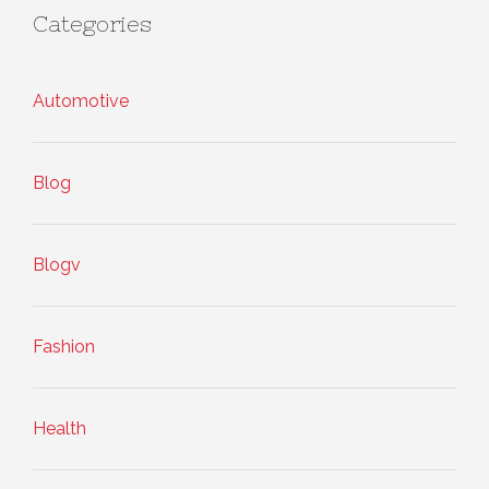
Categories
Automotive
Blog
Blogv
Fashion
Health