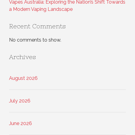
Vapes Australia: Exploring the Nation’s Shift Towards
a Modern Vaping Landscape
Recent Comments
No comments to show.
Archives
August 2026
July 2026
June 2026