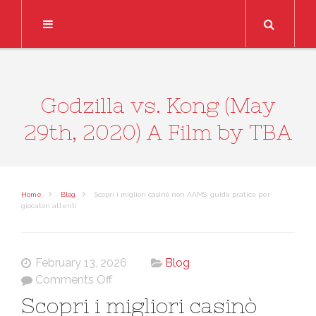
Search
Godzilla vs. Kong (May
29th, 2020) A Film by TBA
Home
Blog
Scopri i migliori casinò non AAMS: guida pratica per
giocatori attenti
February 13, 2026
Blog
on
Comments Off
Scopri
Scopri i migliori casinò
i