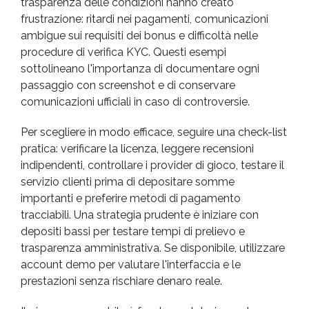
trasparenza delle condizioni hanno creato
frustrazione: ritardi nei pagamenti, comunicazioni
ambigue sui requisiti dei bonus e difficoltà nelle
procedure di verifica KYC. Questi esempi
sottolineano l'importanza di documentare ogni
passaggio con screenshot e di conservare
comunicazioni ufficiali in caso di controversie.
Per scegliere in modo efficace, seguire una check-list
pratica: verificare la licenza, leggere recensioni
indipendenti, controllare i provider di gioco, testare il
servizio clienti prima di depositare somme
importanti e preferire metodi di pagamento
tracciabili. Una strategia prudente è iniziare con
depositi bassi per testare tempi di prelievo e
trasparenza amministrativa. Se disponibile, utilizzare
account demo per valutare l'interfaccia e le
prestazioni senza rischiare denaro reale.