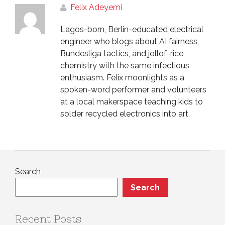
Felix Adeyemi
Lagos-born, Berlin-educated electrical
engineer who blogs about AI fairness,
Bundesliga tactics, and jollof-rice
chemistry with the same infectious
enthusiasm. Felix moonlights as a
spoken-word performer and volunteers
at a local makerspace teaching kids to
solder recycled electronics into art.
Search
Search
Recent Posts