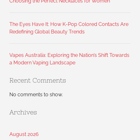
Choosing the Perfect Necklaces for Women
The Eyes Have It: How K-Pop Colored Contacts Are
Redefining Global Beauty Trends
Vapes Australia: Exploring the Nation’s Shift Towards
a Modern Vaping Landscape
Recent Comments
No comments to show.
Archives
August 2026