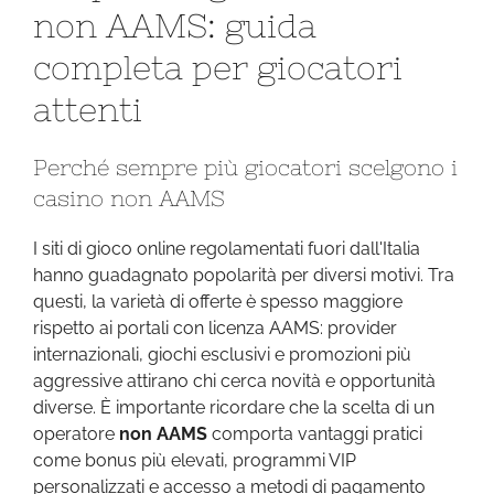
non AAMS: guida
migliori
casino
completa per giocatori
non
attenti
AAMS:
guida
completa
Perché sempre più giocatori scelgono i
per
casino non AAMS
giocatori
attenti
I siti di gioco online regolamentati fuori dall'Italia
hanno guadagnato popolarità per diversi motivi. Tra
questi, la varietà di offerte è spesso maggiore
rispetto ai portali con licenza AAMS: provider
internazionali, giochi esclusivi e promozioni più
aggressive attirano chi cerca novità e opportunità
diverse. È importante ricordare che la scelta di un
operatore
non AAMS
comporta vantaggi pratici
come bonus più elevati, programmi VIP
personalizzati e accesso a metodi di pagamento