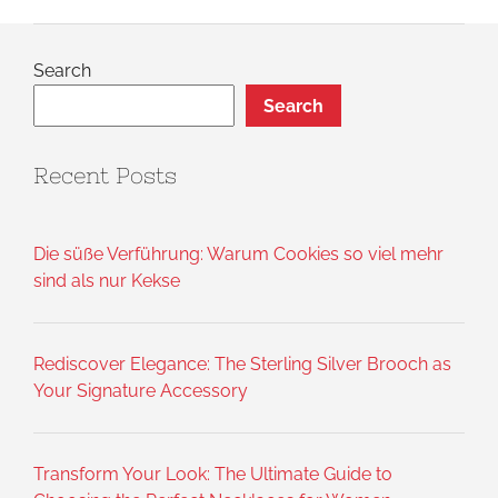
Search
Search
Recent Posts
Die süße Verführung: Warum Cookies so viel mehr
sind als nur Kekse
Rediscover Elegance: The Sterling Silver Brooch as
Your Signature Accessory
Transform Your Look: The Ultimate Guide to