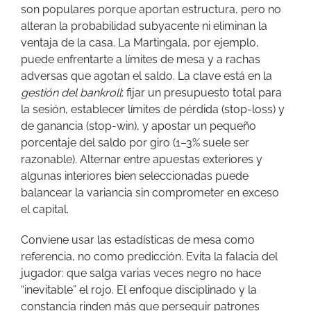
son populares porque aportan estructura, pero no
alteran la probabilidad subyacente ni eliminan la
ventaja de la casa. La Martingala, por ejemplo,
puede enfrentarte a límites de mesa y a rachas
adversas que agotan el saldo. La clave está en la
gestión del bankroll
: fijar un presupuesto total para
la sesión, establecer límites de pérdida (stop-loss) y
de ganancia (stop-win), y apostar un pequeño
porcentaje del saldo por giro (1–3% suele ser
razonable). Alternar entre apuestas exteriores y
algunas interiores bien seleccionadas puede
balancear la variancia sin comprometer en exceso
el capital.
Conviene usar las estadísticas de mesa como
referencia, no como predicción. Evita la falacia del
jugador: que salga varias veces negro no hace
“inevitable” el rojo. El enfoque disciplinado y la
constancia rinden más que perseguir patrones