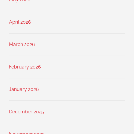
April 2026
March 2026
February 2026
January 2026
December 2025