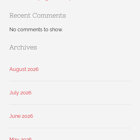
Recent Comments
No comments to show.
Archives
August 2026
July 2026
June 2026
May 2026