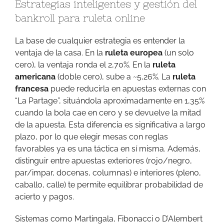
Estrategias inteligentes y gestión del
bankroll para ruleta online
La base de cualquier estrategia es entender la
ventaja de la casa. En la
ruleta europea
(un solo
cero), la ventaja ronda el 2,70%. En la
ruleta
americana
(doble cero), sube a ~5,26%. La
ruleta
francesa
puede reducirla en apuestas externas con
“La Partage”, situándola aproximadamente en 1,35%
cuando la bola cae en cero y se devuelve la mitad
de la apuesta. Esta diferencia es significativa a largo
plazo, por lo que elegir mesas con reglas
favorables ya es una táctica en sí misma. Además,
distinguir entre apuestas exteriores (rojo/negro,
par/impar, docenas, columnas) e interiores (pleno,
caballo, calle) te permite equilibrar probabilidad de
acierto y pagos.
Sistemas como Martingala, Fibonacci o D’Alembert