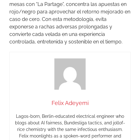
mesas con “La Partage”, concentra las apuestas en
rojo/negro para aprovechar el retorno mejorado en
caso de cero. Con esta metodología, evita
exponerse a rachas adversas prolongadas y
convierte cada velada en una experiencia
controlada, entretenida y sostenible en el tiempo.
Felix Adeyemi
Lagos-born, Berlin-educated electrical engineer who
blogs about AI fairness, Bundesliga tactics, and jollof-
rice chemistry with the same infectious enthusiasm.
Felix moonlights as a spoken-word performer and