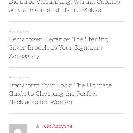
Die süße Verführung: Warum Cookies
so viel mehr sind als nur Kekse
August 3, 2026
Rediscover Elegance: The Sterling
Silver Brooch as Your Signature
Accessory
August 3, 2026
Transform Your Look: The Ultimate
Guide to Choosing the Perfect
Necklaces for Women
Felix Adeyemi