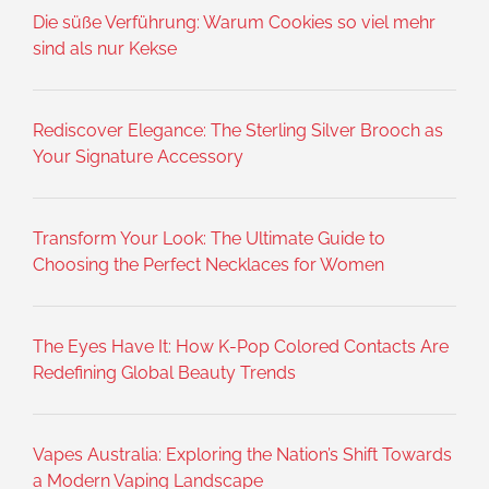
Die süße Verführung: Warum Cookies so viel mehr
sind als nur Kekse
Rediscover Elegance: The Sterling Silver Brooch as
Your Signature Accessory
Transform Your Look: The Ultimate Guide to
Choosing the Perfect Necklaces for Women
The Eyes Have It: How K-Pop Colored Contacts Are
Redefining Global Beauty Trends
Vapes Australia: Exploring the Nation’s Shift Towards
a Modern Vaping Landscape