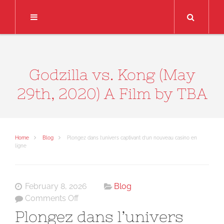
Search
Godzilla vs. Kong (May
29th, 2020) A Film by TBA
Home
Blog
Plongez dans l’univers captivant d’un nouveau casino en
ligne
February 8, 2026
Blog
on
Comments Off
Plongez
Plongez dans l’univers
dans