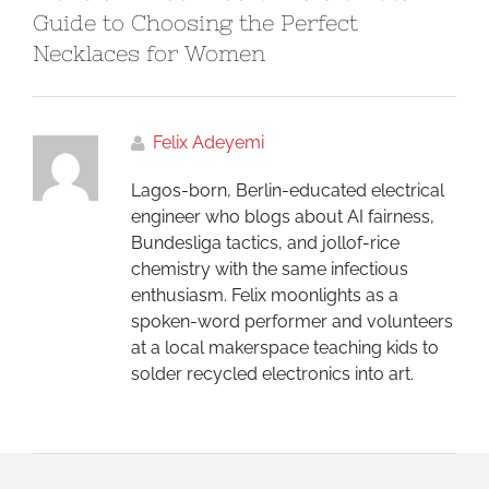
Guide to Choosing the Perfect
Necklaces for Women
Felix Adeyemi
Lagos-born, Berlin-educated electrical
engineer who blogs about AI fairness,
Bundesliga tactics, and jollof-rice
chemistry with the same infectious
enthusiasm. Felix moonlights as a
spoken-word performer and volunteers
at a local makerspace teaching kids to
solder recycled electronics into art.