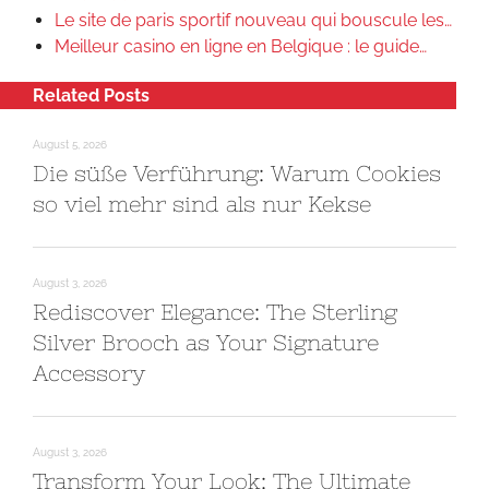
Le site de paris sportif nouveau qui bouscule les…
Meilleur casino en ligne en Belgique : le guide…
Related Posts
August 5, 2026
Die süße Verführung: Warum Cookies
so viel mehr sind als nur Kekse
August 3, 2026
Rediscover Elegance: The Sterling
Silver Brooch as Your Signature
Accessory
August 3, 2026
Transform Your Look: The Ultimate