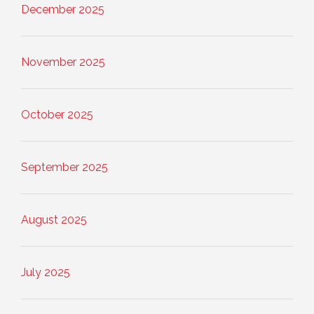
December 2025
November 2025
October 2025
September 2025
August 2025
July 2025