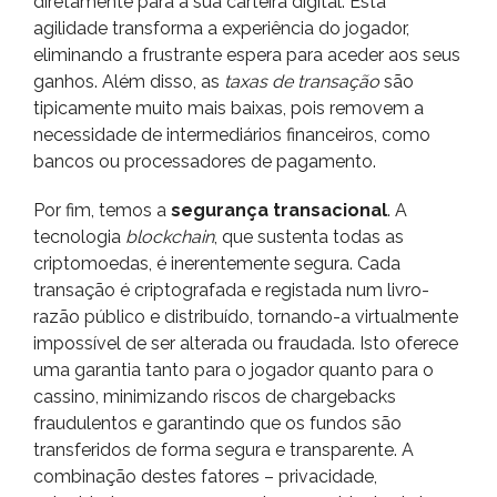
diretamente para a sua carteira digital. Esta
agilidade transforma a experiência do jogador,
eliminando a frustrante espera para aceder aos seus
ganhos. Além disso, as
taxas de transação
são
tipicamente muito mais baixas, pois removem a
necessidade de intermediários financeiros, como
bancos ou processadores de pagamento.
Por fim, temos a
segurança transacional
. A
tecnologia
blockchain
, que sustenta todas as
criptomoedas, é inerentemente segura. Cada
transação é criptografada e registada num livro-
razão público e distribuído, tornando-a virtualmente
impossível de ser alterada ou fraudada. Isto oferece
uma garantia tanto para o jogador quanto para o
cassino, minimizando riscos de chargebacks
fraudulentos e garantindo que os fundos são
transferidos de forma segura e transparente. A
combinação destes fatores – privacidade,