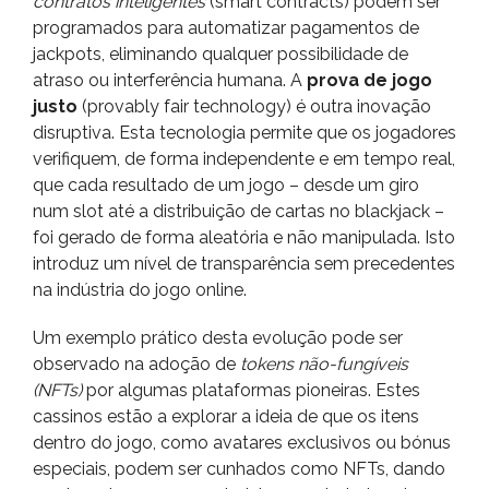
contratos inteligentes
(smart contracts) podem ser
programados para automatizar pagamentos de
jackpots, eliminando qualquer possibilidade de
atraso ou interferência humana. A
prova de jogo
justo
(provably fair technology) é outra inovação
disruptiva. Esta tecnologia permite que os jogadores
verifiquem, de forma independente e em tempo real,
que cada resultado de um jogo – desde um giro
num slot até a distribuição de cartas no blackjack –
foi gerado de forma aleatória e não manipulada. Isto
introduz um nível de transparência sem precedentes
na indústria do jogo online.
Um exemplo prático desta evolução pode ser
observado na adoção de
tokens não-fungíveis
(NFTs)
por algumas plataformas pioneiras. Estes
cassinos estão a explorar a ideia de que os itens
dentro do jogo, como avatares exclusivos ou bónus
especiais, podem ser cunhados como NFTs, dando