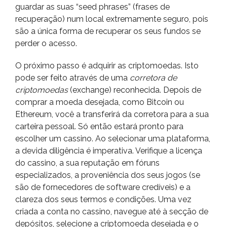
guardar as suas “seed phrases” (frases de
recuperação) num local extremamente seguro, pois
são a única forma de recuperar os seus fundos se
perder o acesso.
O próximo passo é adquirir as criptomoedas. Isto
pode ser feito através de uma
corretora de
criptomoedas
(exchange) reconhecida. Depois de
comprar a moeda desejada, como Bitcoin ou
Ethereum, você a transferirá da corretora para a sua
carteira pessoal. Só então estará pronto para
escolher um cassino. Ao selecionar uma plataforma,
a devida diligência é imperativa. Verifique a licença
do cassino, a sua reputação em fóruns
especializados, a proveniência dos seus jogos (se
são de fornecedores de software credíveis) e a
clareza dos seus termos e condições. Uma vez
criada a conta no cassino, navegue até à secção de
depósitos, selecione a criptomoeda desejada e o