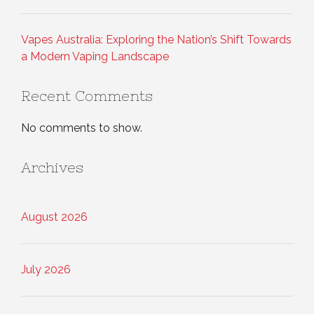
Vapes Australia: Exploring the Nation’s Shift Towards
a Modern Vaping Landscape
Recent Comments
No comments to show.
Archives
August 2026
July 2026