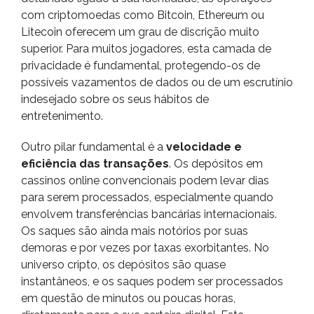
com criptomoedas como Bitcoin, Ethereum ou
Litecoin oferecem um grau de discrição muito
superior. Para muitos jogadores, esta camada de
privacidade é fundamental, protegendo-os de
possíveis vazamentos de dados ou de um escrutínio
indesejado sobre os seus hábitos de
entretenimento.
Outro pilar fundamental é a
velocidade e
eficiência das transações
. Os depósitos em
cassinos online convencionais podem levar dias
para serem processados, especialmente quando
envolvem transferências bancárias internacionais.
Os saques são ainda mais notórios por suas
demoras e por vezes por taxas exorbitantes. No
universo cripto, os depósitos são quase
instantâneos, e os saques podem ser processados
em questão de minutos ou poucas horas,