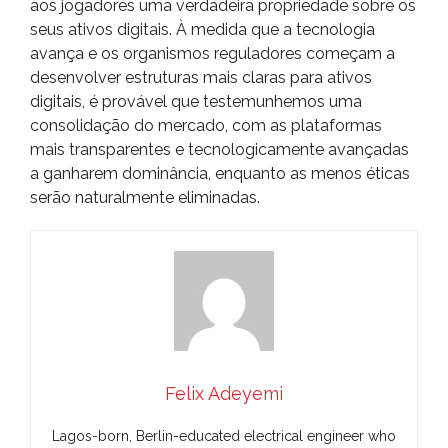
aos jogadores uma verdadeira propriedade sobre os
seus ativos digitais. À medida que a tecnologia
avança e os organismos reguladores começam a
desenvolver estruturas mais claras para ativos
digitais, é provável que testemunhemos uma
consolidação do mercado, com as plataformas
mais transparentes e tecnologicamente avançadas
a ganharem dominância, enquanto as menos éticas
serão naturalmente eliminadas.
Felix Adeyemi
Lagos-born, Berlin-educated electrical engineer who