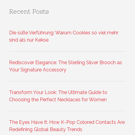
Recent Posts
Die süße Verführung: Warum Cookies so viel mehr
sind als nur Kekse
Rediscover Elegance: The Sterling Silver Brooch as
Your Signature Accessory
Transform Your Look: The Ultimate Guide to
Choosing the Perfect Necklaces for Women
The Eyes Have It: How K-Pop Colored Contacts Are
Redefining Global Beauty Trends