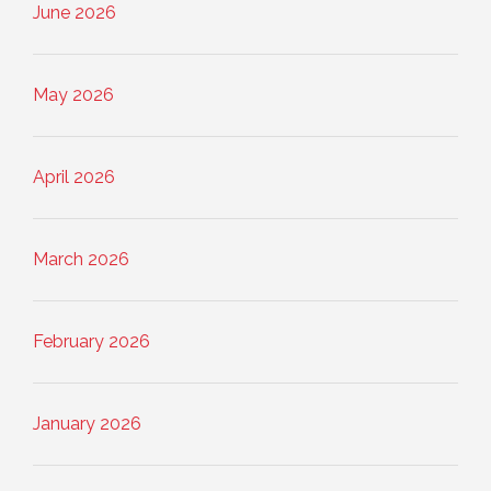
June 2026
May 2026
April 2026
March 2026
February 2026
January 2026