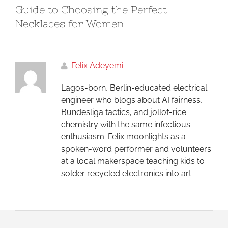
Guide to Choosing the Perfect
Necklaces for Women
Felix Adeyemi
Lagos-born, Berlin-educated electrical
engineer who blogs about AI fairness,
Bundesliga tactics, and jollof-rice
chemistry with the same infectious
enthusiasm. Felix moonlights as a
spoken-word performer and volunteers
at a local makerspace teaching kids to
solder recycled electronics into art.