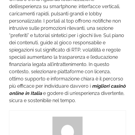
dell’esperienza su smartphone: interfacce verticali,
caricamenti rapidi, pulsanti grandi e lobby
personalizzate. I portali al top offrono notifiche non
intrusive sulle promozioni rilevanti, una sezione
“preferiti” e tutorial sintetici per i giochi live. Sul piano
dei contenuti, guide al gioco responsabile e
spiegazioni sul significato di RTP, volatilità e regole
speciali aumentano la trasparenza e l’educazione
finanziaria legata all’intrattenimento. In questo
contesto, selezionare piattaforme con licenza,
ottimo supporto e informazione chiara è il percorso
più efficace per individuare davvero i
migliori casinò
online in Italia
e godere di un’esperienza divertente,
sicura e sostenibile nel tempo.