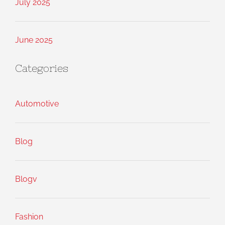
July 2025
June 2025
Categories
Automotive
Blog
Blogv
Fashion