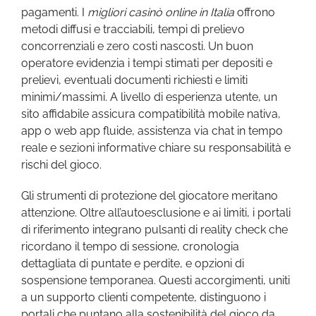
pagamenti. I
migliori casinò online in Italia
offrono
metodi diffusi e tracciabili, tempi di prelievo
concorrenziali e zero costi nascosti. Un buon
operatore evidenzia i tempi stimati per depositi e
prelievi, eventuali documenti richiesti e limiti
minimi/massimi. A livello di esperienza utente, un
sito affidabile assicura compatibilità mobile nativa,
app o web app fluide, assistenza via chat in tempo
reale e sezioni informative chiare su responsabilità e
rischi del gioco.
Gli strumenti di protezione del giocatore meritano
attenzione. Oltre all’autoesclusione e ai limiti, i portali
di riferimento integrano pulsanti di reality check che
ricordano il tempo di sessione, cronologia
dettagliata di puntate e perdite, e opzioni di
sospensione temporanea. Questi accorgimenti, uniti
a un supporto clienti competente, distinguono i
portali che puntano alla sostenibilità del gioco da