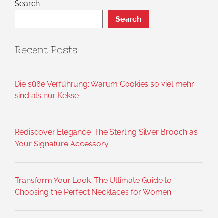
Search
Search
Recent Posts
Die süße Verführung: Warum Cookies so viel mehr
sind als nur Kekse
Rediscover Elegance: The Sterling Silver Brooch as
Your Signature Accessory
Transform Your Look: The Ultimate Guide to
Choosing the Perfect Necklaces for Women