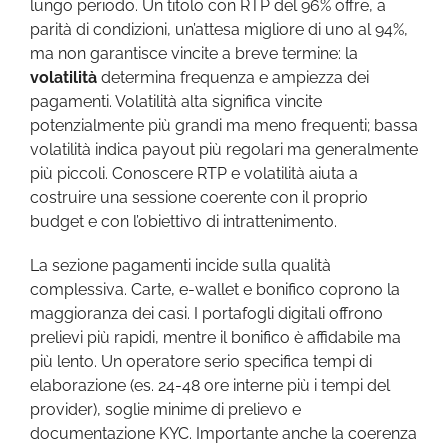
lungo periodo. Un titolo con RTP del 96% offre, a
parità di condizioni, un’attesa migliore di uno al 94%,
ma non garantisce vincite a breve termine: la
volatilità
determina frequenza e ampiezza dei
pagamenti. Volatilità alta significa vincite
potenzialmente più grandi ma meno frequenti; bassa
volatilità indica payout più regolari ma generalmente
più piccoli. Conoscere RTP e volatilità aiuta a
costruire una sessione coerente con il proprio
budget e con l’obiettivo di intrattenimento.
La sezione pagamenti incide sulla qualità
complessiva. Carte, e-wallet e bonifico coprono la
maggioranza dei casi. I portafogli digitali offrono
prelievi più rapidi, mentre il bonifico è affidabile ma
più lento. Un operatore serio specifica tempi di
elaborazione (es. 24-48 ore interne più i tempi del
provider), soglie minime di prelievo e
documentazione KYC. Importante anche la coerenza