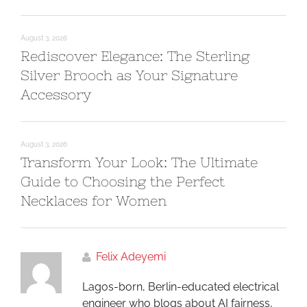
August 3, 2026
Rediscover Elegance: The Sterling
Silver Brooch as Your Signature
Accessory
August 3, 2026
Transform Your Look: The Ultimate
Guide to Choosing the Perfect
Necklaces for Women
Felix Adeyemi
Lagos-born, Berlin-educated electrical
engineer who blogs about AI fairness,