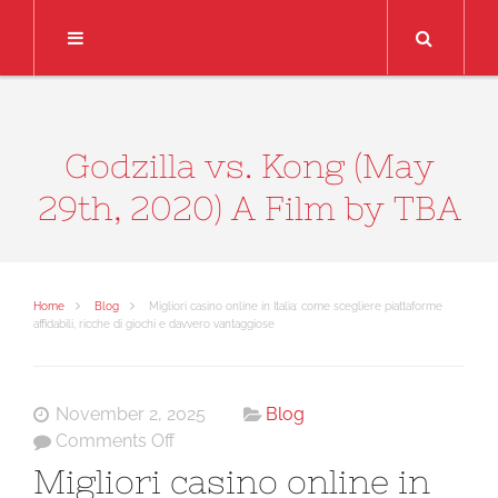
Search
Godzilla vs. Kong (May
29th, 2020) A Film by TBA
Home
Blog
Migliori casino online in Italia: come scegliere piattaforme
affidabili, ricche di giochi e davvero vantaggiose
November 2, 2025
Blog
on
Comments Off
Migliori
Migliori casino online in
casino