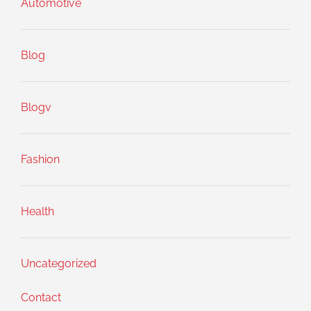
Automotive
Blog
Blogv
Fashion
Health
Uncategorized
Contact