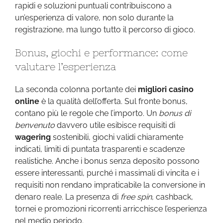
rapidi e soluzioni puntuali contribuiscono a
un’esperienza di valore, non solo durante la
registrazione, ma lungo tutto il percorso di gioco.
Bonus, giochi e performance: come
valutare l’esperienza
La seconda colonna portante dei
migliori casino
online
è la qualità dell’offerta. Sul fronte bonus,
contano più le regole che l’importo. Un
bonus di
benvenuto
davvero utile esibisce requisiti di
wagering
sostenibili, giochi validi chiaramente
indicati, limiti di puntata trasparenti e scadenze
realistiche. Anche i bonus senza deposito possono
essere interessanti, purché i massimali di vincita e i
requisiti non rendano impraticabile la conversione in
denaro reale. La presenza di
free spin
, cashback,
tornei e promozioni ricorrenti arricchisce l’esperienza
nel medio periodo.