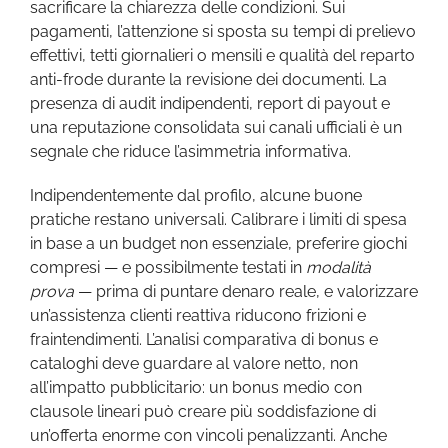
sacrificare la chiarezza delle condizioni. Sui
pagamenti, l’attenzione si sposta su tempi di prelievo
effettivi, tetti giornalieri o mensili e qualità del reparto
anti-frode durante la revisione dei documenti. La
presenza di audit indipendenti, report di payout e
una reputazione consolidata sui canali ufficiali è un
segnale che riduce l’asimmetria informativa.
Indipendentemente dal profilo, alcune buone
pratiche restano universali. Calibrare i limiti di spesa
in base a un budget non essenziale, preferire giochi
compresi — e possibilmente testati in
modalità
prova
— prima di puntare denaro reale, e valorizzare
un’assistenza clienti reattiva riducono frizioni e
fraintendimenti. L’analisi comparativa di bonus e
cataloghi deve guardare al valore netto, non
all’impatto pubblicitario: un bonus medio con
clausole lineari può creare più soddisfazione di
un’offerta enorme con vincoli penalizzanti. Anche