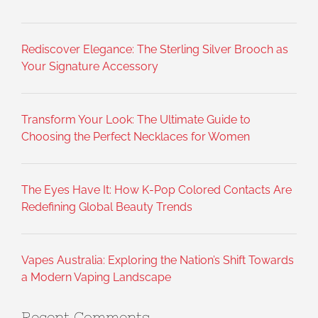
Rediscover Elegance: The Sterling Silver Brooch as
Your Signature Accessory
Transform Your Look: The Ultimate Guide to
Choosing the Perfect Necklaces for Women
The Eyes Have It: How K-Pop Colored Contacts Are
Redefining Global Beauty Trends
Vapes Australia: Exploring the Nation’s Shift Towards
a Modern Vaping Landscape
Recent Comments