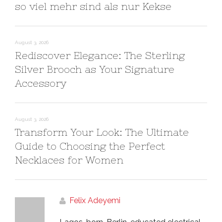
so viel mehr sind als nur Kekse
August 3, 2026
Rediscover Elegance: The Sterling
Silver Brooch as Your Signature
Accessory
August 3, 2026
Transform Your Look: The Ultimate
Guide to Choosing the Perfect
Necklaces for Women
Felix Adeyemi