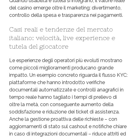
Quando usabilità e tutela si integrano, il valore reale
del casino emerge oltre il marketing: divertimento,
controllo della spesa e trasparenza nei pagamenti.
Casi reali e tendenze del mercato
italiano: velocità, live experience e
tutela del giocatore
Le esperienze degli operatori più evoluti mostrano
come piccoli miglioramenti producano grande
impatto. Un esempio concreto riguarda il flusso KYC:
piattaforme che hanno introdotto verifiche
documentali automatizzate e controlli anagrafici in
tempo reale hanno tagliato i tempi di prelievo di
oltre la metà, con conseguente aumento della
soddisfazione e riduzione dei ticket di assistenza.
Anche la gestione proattiva delle richieste – con
aggiornamenti di stato sul cashout e notifiche chiare
in caso di integrazioni documentali – riduce attriti ed