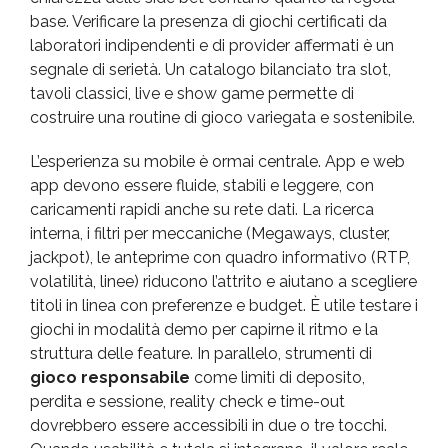
base. Verificare la presenza di giochi certificati da
laboratori indipendenti e di provider affermati è un
segnale di serietà. Un catalogo bilanciato tra slot,
tavoli classici, live e show game permette di
costruire una routine di gioco variegata e sostenibile.
L’esperienza su mobile è ormai centrale. App e web
app devono essere fluide, stabili e leggere, con
caricamenti rapidi anche su rete dati. La ricerca
interna, i filtri per meccaniche (Megaways, cluster,
jackpot), le anteprime con quadro informativo (RTP,
volatilità, linee) riducono l’attrito e aiutano a scegliere
titoli in linea con preferenze e budget. È utile testare i
giochi in modalità demo per capirne il ritmo e la
struttura delle feature. In parallelo, strumenti di
gioco responsabile
come limiti di deposito,
perdita e sessione, reality check e time-out
dovrebbero essere accessibili in due o tre tocchi.