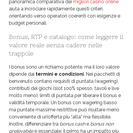
panoramica comparativa dei
migliori casino online
aiuta a incrociare rapidamente questi criteri,
orientando verso operatori coerenti con esigenze e
budget personali.
Bonus, RTP e catalogo: come leggere il
valore reale senza cadere nelle
trappole
I bonus sono un richiamo potente, ma il loro valore
dipende dai
termini e condizioni
. Nei pacchetti di
benvenuto contano requisiti di puntata (wagering),
contributi dei giochi (slot 100% spesso, tavoli e live
molto meno), limiti di puntata per liberare il bonus e
validità temporale. Un bonus con wagering basso
ma puntate massime restrittive può risultare meno
conveniente di un’offerta più “alta” ma flessibile.
Inoltre, differenziare tra
bonus cash
e
bonus non
prelevabile
è essenziale: il primo ha un impatto più