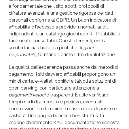
è fondamentale che il sito adotti protocolli di
cifratura avanzati e una gestione rigorosa dei dati
personali conforme al GDPR. Un buon indicatore di
affidabilità è l’accesso a provider rinomati, audit
indipendenti e un catalogo giochi con RTP pubblici e
facilmente consultabili. Questi elementi, uniti a
un’interfaccia chiara e a politiche di
gioco
responsabile
, formano il primo filtro di valutazione.
La qualità dell’esperienza passa anche dai metodi di
pagamento. I siti davvero affidabili propongono un
mix di carte, e-wallet, bonifici e talvolta soluzioni di
open banking, con particolare attenzione a
pagamenti veloci
e trasparenti. È utile verificare
tempi medi di accredito e prelievo, eventuali
commissioni, limiti minimi e massimi per deposito e
cashout. Una pagina bancaria ben strutturata
espone chiaramente KYC, documentazione richiesta,