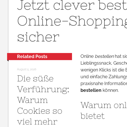
Jetzt clever bes
cle
best
Online-Shoppin
–
so
sicher
wir
Onl
Sho
ent
Online
bestellen
hat si
Related Posts
und
Lieblingssnack, Gesch
sich
wenigen Klicks ist die
August 5, 2026
Die süße
und einfache Zahlungsa
praxisnahe Informatione
Verführung:
bestellen
können.
Warum
Warum onl
Cookies so
bietet
viel mehr