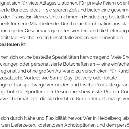
ignet sich für viele Alltagssituationen. Für private Feiern oder
ierte Bundles ideal — sie sparen Zeit und bieten eine geschm
aus der Praxis: Ein kleines Unternehmen in Heidelberg bestellte
nk für neue Mitarbeitende. Durch eine Kombination aus kla
nnte jeder Geschmack getroffen werden, und die Lieferung 
eitstag. Solche realen Einsatzfälle zeigen, wie sinnvoll die
bestellen
ist.
en sich online bestellte Spezialitäten hervorragend. Viele S
kungen oder personalisierte Botschaften an — eine einfache
 regional und ohne großen Aufwand zu verschicken. Für Kund
 zusätzliche Vorteile wie Same-Day-Delivery oder lokale
längere Transportwege vermeiden und frische Produkte garant
ngebote für Sportler oder Gesundheitsbewusste: Protein-Coo
 Zwischenmahlzeit, die sich leicht im Büro oder unterwegs ve
ich durch Nähe und Flexibilität hervor. Wer in Heidelberg leb
 kurzen Lieferzeiten, kostenlosen Abholoptionen und dem pers