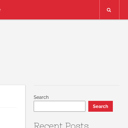
Search
e
Search
Search
Recent Posts