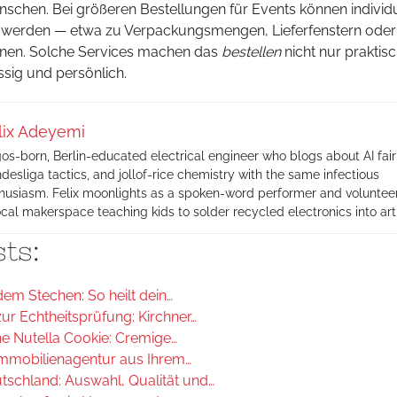
schen. Bei größeren Bestellungen für Events können individu
 werden — etwa zu Verpackungsmengen, Lieferfenstern oder
onen. Solche Services machen das
bestellen
nicht nur praktisc
sig und persönlich.
lix Adeyemi
os-born, Berlin-educated electrical engineer who blogs about AI fair
desliga tactics, and jollof-rice chemistry with the same infectious
husiasm. Felix moonlights as a spoken-word performer and volunteer
ocal makerspace teaching kids to solder recycled electronics into art
ts:
em Stechen: So heilt dein…
ur Echtheitsprüfung: Kirchner…
he Nutella Cookie: Cremige…
 Immobilienagentur aus Ihrem…
utschland: Auswahl, Qualität und…