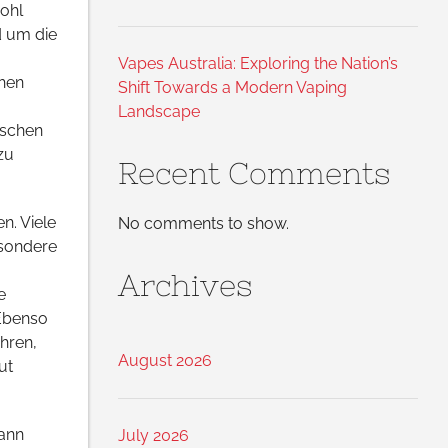
wohl
d um die
Vapes Australia: Exploring the Nation’s
hen
Shift Towards a Modern Vaping
Landscape
ischen
zu
Recent Comments
n. Viele
No comments to show.
esondere
Archives
e
 Ebenso
hren,
August 2026
ut
ann
July 2026